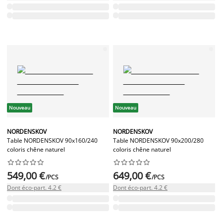
Nouveau
Nouveau
NORDENSKOV
NORDENSKOV
Table NORDENSKOV 90x160/240
Table NORDENSKOV 90x200/280
coloris chêne naturel
coloris chêne naturel




















549,00 €
649,00 €
/PCS
/PCS
Dont éco-part. 4.2 €
Dont éco-part. 4.2 €