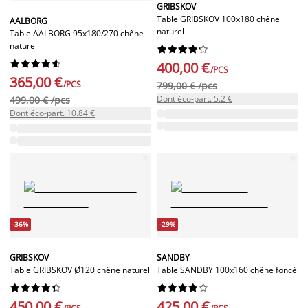
GRIBSKOV
Table GRIBSKOV 100x180 chêne
AALBORG
naturel
Table AALBORG 95x180/270 chêne
naturel




















400,00 €
/PCS
365,00 €
/PCS
799,00 € /pcs
Dont éco-part. 5.2 €
499,00 € /pcs
Dont éco-part. 10.84 €
-36%
-29%
GRIBSKOV
SANDBY
Table GRIBSKOV Ø120 chêne naturel
Table SANDBY 100x160 chêne foncé




















450,00 €
425,00 €