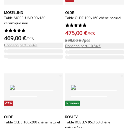
MOSELUND
OLDE
Table MOSELUND 90x180
Table OLDE 100x160 chêne naturel
céramique noir




















475,00 €
/PCS
469,00 €
/PCS
599,00 € /pcs
Dont éco-part. 6.94 €
Dont éco-part. 10.84 €
-21%
Nouveau
OLDE
ROSLEV
Table OLDE 100x200 chêne naturel
Table ROSLEV 95x160 chêne
naturel/noir