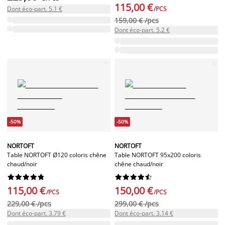
115,00 €
Dont éco-part. 5.1 €
/PCS
159,00 € /pcs
Dont éco-part. 5.2 €
-50%
-50%
NORTOFT
NORTOFT
Table NORTOFT Ø120 coloris chêne
Table NORTOFT 95x200 coloris
chaud/noir
chêne chaud/noir




















115,00 €
150,00 €
/PCS
/PCS
229,00 € /pcs
299,00 € /pcs
Dont éco-part. 3.79 €
Dont éco-part. 3.14 €