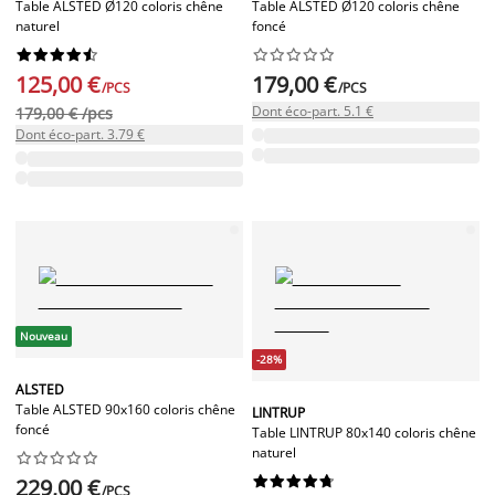
Table ALSTED Ø120 coloris chêne
Table ALSTED Ø120 coloris chêne
naturel
foncé




















125,00 €
179,00 €
/PCS
/PCS
Dont éco-part. 5.1 €
179,00 € /pcs
Dont éco-part. 3.79 €
Nouveau
-28%
ALSTED
Table ALSTED 90x160 coloris chêne
LINTRUP
foncé
Table LINTRUP 80x140 coloris chêne
naturel




















229,00 €
/PCS