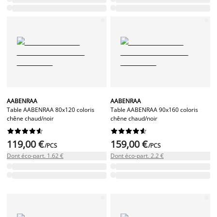
AABENRAA
AABENRAA
Table AABENRAA 80x120 coloris
Table AABENRAA 90x160 coloris
chêne chaud/noir
chêne chaud/noir




















119,00 €
159,00 €
/PCS
/PCS
Dont éco-part. 1.62 €
Dont éco-part. 2.2 €