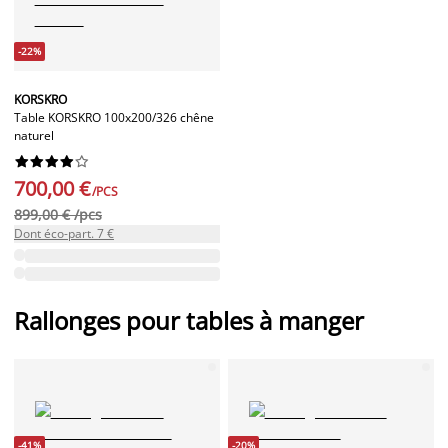
-22%
KORSKRO
Table KORSKRO 100x200/326 chêne
naturel










700,00 €
/PCS
899,00 € /pcs
Dont éco-part. 7 €
Rallonges pour tables à manger
-41%
-20%