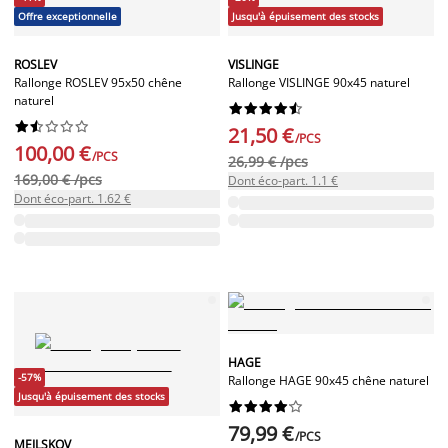
Offre exceptionnelle
Jusqu'à épuisement des stocks
ROSLEV
VISLINGE
Rallonge ROSLEV 95x50 chêne
Rallonge VISLINGE 90x45 naturel
naturel




















21,50 €
/PCS
100,00 €
/PCS
26,99 € /pcs
169,00 € /pcs
Dont éco-part. 1.1 €
Dont éco-part. 1.62 €
HAGE
-57%
Rallonge HAGE 90x45 chêne naturel
Jusqu'à épuisement des stocks










79,99 €
/PCS
MEJLSKOV