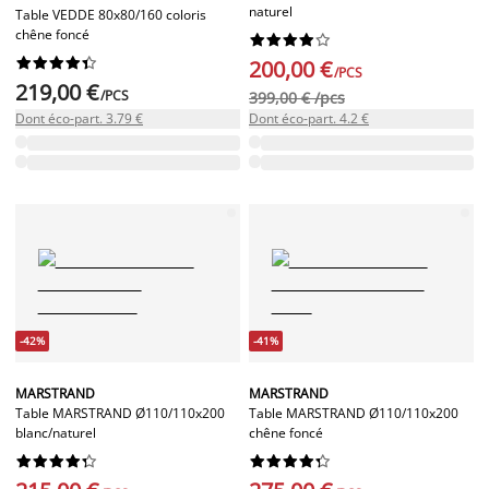
naturel
Table VEDDE 80x80/160 coloris
chêne foncé




















200,00 €
/PCS
219,00 €
/PCS
399,00 € /pcs
Dont éco-part. 3.79 €
Dont éco-part. 4.2 €
-42%
-41%
MARSTRAND
MARSTRAND
Table MARSTRAND Ø110/110x200
Table MARSTRAND Ø110/110x200
blanc/naturel
chêne foncé



















