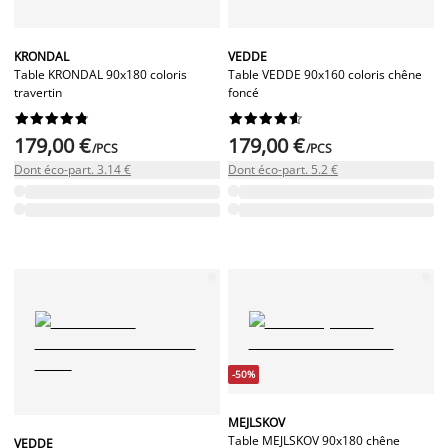
KRONDAL
VEDDE
Table KRONDAL 90x180 coloris
Table VEDDE 90x160 coloris chêne
travertin
foncé




















179,00 €
179,00 €
/PCS
/PCS
Dont éco-part. 3.14 €
Dont éco-part. 5.2 €
-50%
MEJLSKOV
Table MEJLSKOV 90x180 chêne
VEDDE