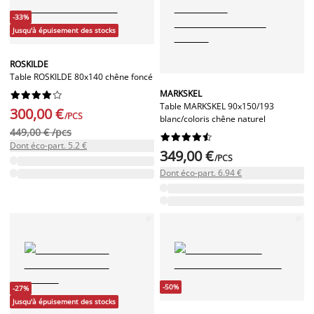
-33%
Jusqu'à épuisement des stocks
ROSKILDE
Table ROSKILDE 80x140 chêne foncé
MARKSKEL










Table MARKSKEL 90x150/193
300,00 €
/PCS
blanc/coloris chêne naturel
449,00 € /pcs










Dont éco-part. 5.2 €
349,00 €
/PCS
Dont éco-part. 6.94 €
-50%
-27%
Jusqu'à épuisement des stocks