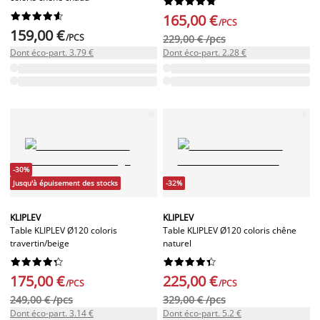




















165,00 €
/PCS
159,00 €
/PCS
229,00 € /pcs
Dont éco-part. 3.79 €
Dont éco-part. 2.28 €
-30%
Jusqu'à épuisement des stocks
-32%
KLIPLEV
KLIPLEV
Table KLIPLEV Ø120 coloris
Table KLIPLEV Ø120 coloris chêne
travertin/beige
naturel




















175,00 €
225,00 €
/PCS
/PCS
249,00 € /pcs
329,00 € /pcs
Dont éco-part. 3.14 €
Dont éco-part. 5.2 €