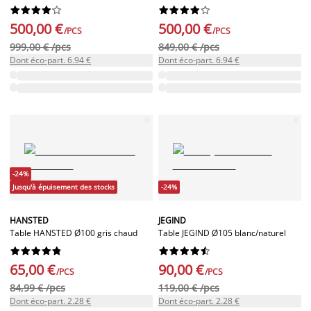




















500,00 €
500,00 €
/PCS
/PCS
999,00 € /pcs
849,00 € /pcs
Dont éco-part. 6.94 €
Dont éco-part. 6.94 €
-24%
Jusqu'à épuisement des stocks
-24%
HANSTED
JEGIND
Table HANSTED Ø100 gris chaud
Table JEGIND Ø105 blanc/naturel




















65,00 €
90,00 €
/PCS
/PCS
84,99 € /pcs
119,00 € /pcs
Dont éco-part. 2.28 €
Dont éco-part. 2.28 €