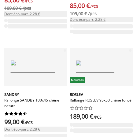
85,00 €
/PCS
85,00 €
/PCS
109,00 € /pcs
109,00 € /pcs
Dont éco-part. 2.28 €
Dont éco-part. 2.28 €
Nouveau
SANDBY
ROSLEV
Rallonge SANDBY 100x45 chêne
Rallonge ROSLEV 95x50 chêne foncé
naturel




















189,00 €
/PCS
99,00 €
/PCS
Dont éco-part. 2.28 €