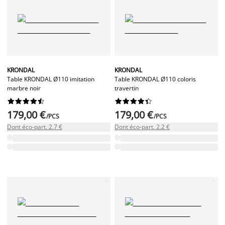
KRONDAL
KRONDAL
Table KRONDAL Ø110 imitation
Table KRONDAL Ø110 coloris
marbre noir
travertin




















179,00 €
179,00 €
/PCS
/PCS
Dont éco-part. 2.7 €
Dont éco-part. 2.2 €