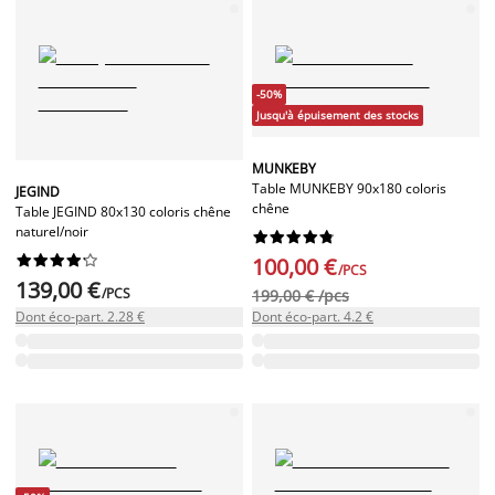
-50%
Jusqu'à épuisement des stocks
MUNKEBY
Table MUNKEBY 90x180 coloris
JEGIND
chêne
Table JEGIND 80x130 coloris chêne
naturel/noir




















100,00 €
/PCS
139,00 €
/PCS
199,00 € /pcs
Dont éco-part. 2.28 €
Dont éco-part. 4.2 €