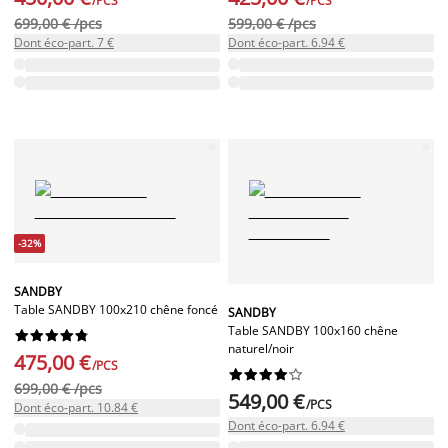
/PCS
/PCS
699,00 € /pcs
599,00 € /pcs
Dont éco-part. 7 €
Dont éco-part. 6.94 €
-32%
SANDBY
Table SANDBY 100x210 chêne foncé
SANDBY
Table SANDBY 100x160 chêne










naturel/noir
475,00 €
/PCS










699,00 € /pcs
549,00 €
/PCS
Dont éco-part. 10.84 €
Dont éco-part. 6.94 €