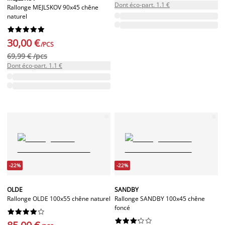
Dont éco-part. 1.1 €
Rallonge MEJLSKOV 90x45 chêne
naturel










30,00 €
/PCS
69,99 € /pcs
Dont éco-part. 1.1 €
-22%
-22%
OLDE
SANDBY
Rallonge OLDE 100x55 chêne naturel
Rallonge SANDBY 100x45 chêne
foncé



















