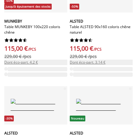
-50%
Jusqu'à épuisement des stocks
-50%
MUNKEBY
ALSTED
Table MUNKEBY 100x220 coloris
Table ALSTED 90x160 coloris chêne
chêne
naturel




















115,00 €
115,00 €
/PCS
/PCS
229,00 € /pcs
229,00 € /pcs
Dont éco-part. 4.2 €
Dont éco-part. 3.14 €
-30%
Nouveau
ALSTED
ALSTED