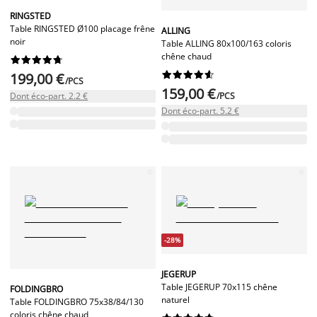
RINGSTED
Table RINGSTED Ø100 placage frêne
ALLING
noir
Table ALLING 80x100/163 coloris
chêne chaud




















199,00 €
/PCS
159,00 €
Dont éco-part. 2.2 €
/PCS
Dont éco-part. 5.2 €
-28%
JEGERUP
Table JEGERUP 70x115 chêne
FOLDINGBRO
naturel
Table FOLDINGBRO 75x38/84/130
coloris chêne chaud