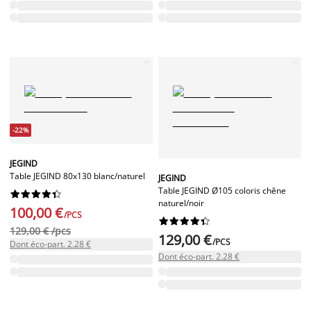
-22%
JEGIND
Table JEGIND 80x130 blanc/naturel
JEGIND
Table JEGIND Ø105 coloris chêne










naturel/noir
100,00 €
/PCS










129,00 € /pcs
129,00 €
/PCS
Dont éco-part. 2.28 €
Dont éco-part. 2.28 €