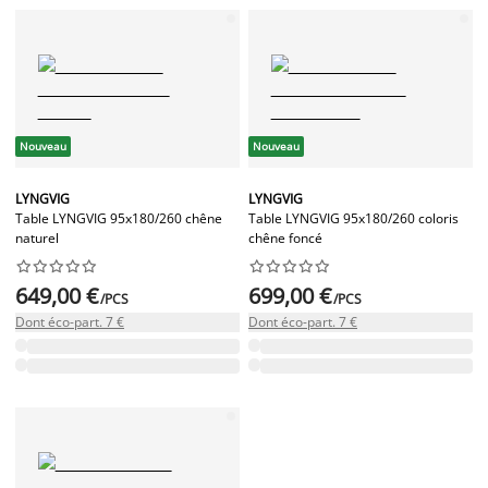
Nouveau
Nouveau
LYNGVIG
LYNGVIG
Table LYNGVIG 95x180/260 chêne
Table LYNGVIG 95x180/260 coloris
naturel
chêne foncé




















649,00 €
699,00 €
/PCS
/PCS
Dont éco-part. 7 €
Dont éco-part. 7 €