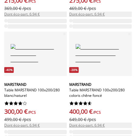
215,00 €
275,00 €
/PCS
/PCS
369,00 € /pcs
469,00 € /pcs
Dont éco-part. 6.94 €
Dont éco-part. 6.94 €
-40%
-38%
MARSTRAND
MARSTRAND
Table MARSTRAND 100x200/280
Table MARSTRAND 100x200/280
blanc/naturel
coloris chêne foncé




















300,00 €
400,00 €
/PCS
/PCS
499,00 € /pcs
649,00 € /pcs
Dont éco-part. 6.94 €
Dont éco-part. 6.94 €