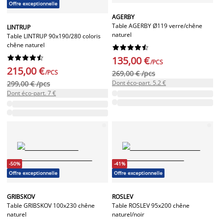
Offre exceptionnelle
AGERBY
Table AGERBY Ø119 verre/chêne
LINTRUP
naturel
Table LINTRUP 90x190/280 coloris
chêne naturel




















135,00 €
/PCS
215,00 €
/PCS
269,00 € /pcs
Dont éco-part. 5.2 €
299,00 € /pcs
Dont éco-part. 7 €
-50%
-41%
Offre exceptionnelle
Offre exceptionnelle
GRIBSKOV
ROSLEV
Table GRIBSKOV 100x230 chêne
Table ROSLEV 95x200 chêne
naturel
naturel/noir