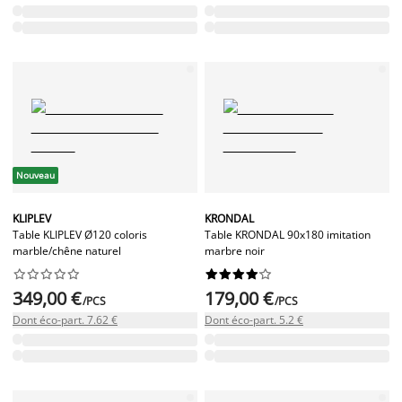
Nouveau
KLIPLEV
KRONDAL
Table KLIPLEV Ø120 coloris
Table KRONDAL 90x180 imitation
marble/chêne naturel
marbre noir




















349,00 €
179,00 €
/PCS
/PCS
Dont éco-part. 7.62 €
Dont éco-part. 5.2 €