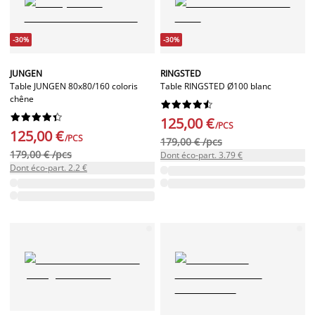
-30%
-30%
JUNGEN
RINGSTED
Table JUNGEN 80x80/160 coloris
Table RINGSTED Ø100 blanc
chêne




















125,00 €
/PCS
125,00 €
/PCS
179,00 € /pcs
179,00 € /pcs
Dont éco-part. 3.79 €
Dont éco-part. 2.2 €