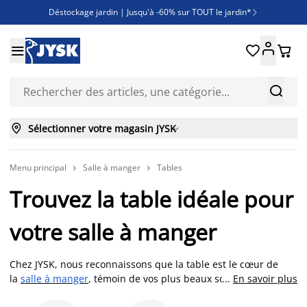
Déstockage jardin | Jusqu'à -60% sur TOUT le jardin*

Jusqu'à -50% sur une sélection literie





Découvrez les nouveautés de la collection



Sélectionner votre magasin JYSK

Menu principal
Salle à manger
Tables


Trouvez la table idéale pour
votre salle à manger
Chez JYSK, nous reconnaissons que la table est le cœur de
la
salle à manger
, témoin de vos plus beaux souvenirs. Elle
...
En savoir plus
accueille les repas, les projets, les rires et les discussions.