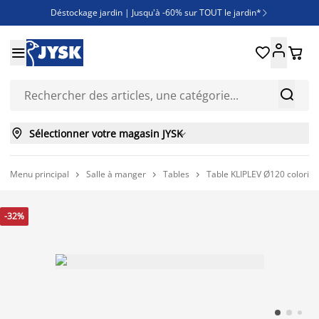
Déstockage jardin | Jusqu'à -60% sur TOUT le jardin*

Jusqu'à -50% sur une sélection literie





Découvrez les nouveautés de la collection



Sélectionner votre magasin JYSK

Menu principal
Salle à manger
Tables
Table KLIPLEV Ø120 coloris 



-32%