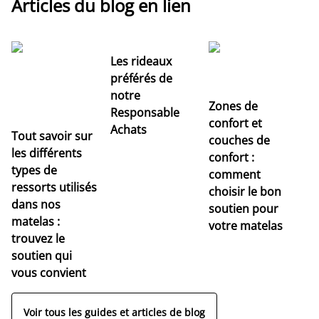
Articles du blog en lien
Les rideaux
préférés de
notre
Zones de
Responsable
confort et
Achats
Tout savoir sur
couches de
Dé
les différents
confort :
no
types de
comment
r
ressorts utilisés
choisir le bon
pr
dans nos
soutien pour
s
matelas :
votre matelas
trouvez le
soutien qui
vous convient
Voir tous les guides et articles de blog