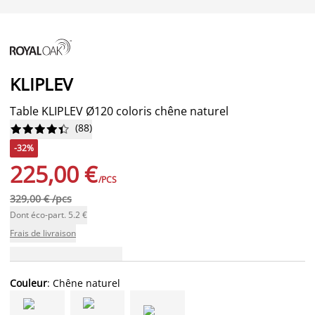
KLIPLEV
Table KLIPLEV Ø120 coloris chêne naturel
(
88
)










-32%
225,00 €
/PCS
329,00 € /pcs
Dont éco-part. 5.2 €
Frais de livraison
Couleur
: Chêne naturel