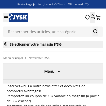
Déstockage jardin | Jusqu'à -60% sur TOUT le jardin*

Jusqu'à -50% sur une sélection literie





Découvrez les nouveautés de la collection



Sélectionner votre magasin JYSK

Menu principal
Newsletter JYSK


Menu
Inscrivez-vous à notre newsletter et découvrez de
nombreux avantages!
Remportez un coupon de 10€ valable en magasin (à partir
de 60€ d'achat).
Ne manquez aucune de nos offres, nouveautés et