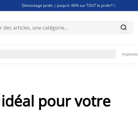
Déstockage jardin | Jusqu'à -60% sur TOUT le jardin*

Jusqu'à -50% sur une sélection literie


Découvrez les nouveautés de la collection

Inspirati
 idéal pour votre