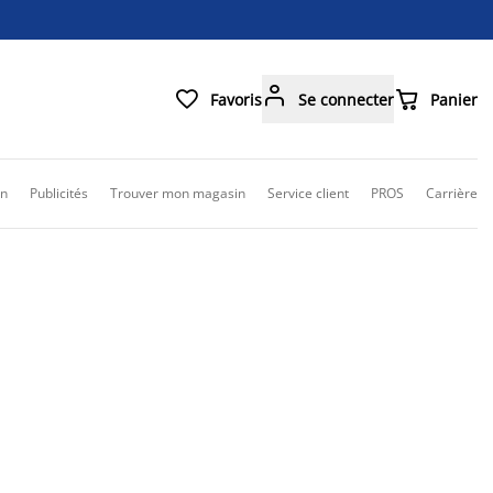



Favoris
Se connecter
Panier
on
Publicités
Trouver mon magasin
Service client
PROS
Carrière