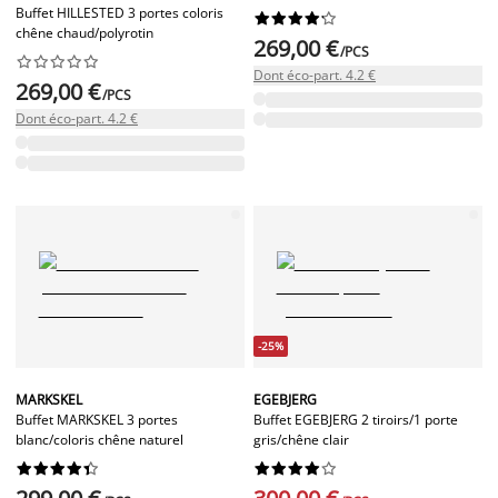
Buffet HILLESTED 3 portes coloris










chêne chaud/polyrotin
269,00 €
/PCS










Dont éco-part. 4.2 €
269,00 €
/PCS
Dont éco-part. 4.2 €
-25%
MARKSKEL
EGEBJERG
Buffet MARKSKEL 3 portes
Buffet EGEBJERG 2 tiroirs/1 porte
blanc/coloris chêne naturel
gris/chêne clair



















