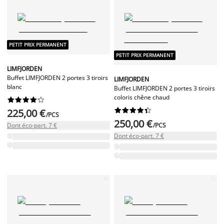
PETIT PRIX PERMANENT
PETIT PRIX PERMANENT
LIMFJORDEN
Buffet LIMFJORDEN 2 portes 3 tiroirs
LIMFJORDEN
blanc
Buffet LIMFJORDEN 2 portes 3 tiroirs
coloris chêne chaud




















225,00 €
/PCS
250,00 €
Dont éco-part. 7 €
/PCS
Dont éco-part. 7 €