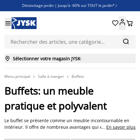
Déstockage jardin | Jusqu'à -60% sur TOUT le jardin*

Jusqu'à -50% sur une sélection literie





Découvrez les nouveautés de la collection



Sélectionner votre magasin JYSK

Menu principal
Salle à manger
Buffets


Buffets: un meuble
pratique et polyvalent
Le buffet se présente comme un meuble incontournable en
intérieur. Il offre de nombreux avantages qui en font un
...
En savoir plus
élément essentiel de votre décoration. Touvez dès maintenant