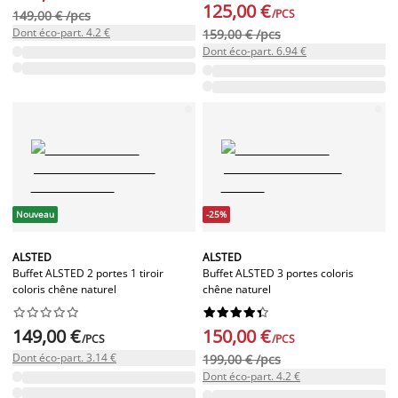
125,00 €
/PCS
149,00 € /pcs
Dont éco-part. 4.2 €
159,00 € /pcs
Dont éco-part. 6.94 €
Nouveau
-25%
ALSTED
ALSTED
Buffet ALSTED 2 portes 1 tiroir
Buffet ALSTED 3 portes coloris
coloris chêne naturel
chêne naturel




















149,00 €
150,00 €
/PCS
/PCS
Dont éco-part. 3.14 €
199,00 € /pcs
Dont éco-part. 4.2 €