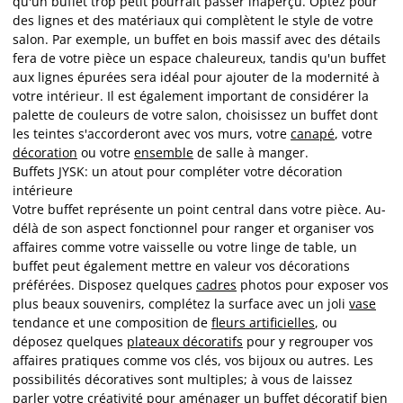
qu'un buffet trop petit pourrait passer inaperçu. Optez pour
des lignes et des matériaux qui complètent le style de votre
salon. Par exemple, un buffet en bois massif avec des détails
fera de votre pièce un espace chaleureux, tandis qu'un buffet
aux lignes épurées sera idéal pour ajouter de la modernité à
votre intérieur. Il est également important de considérer la
palette de couleurs de votre salon, choisissez un buffet dont
les teintes s'accorderont avec vos murs, votre
canapé
, votre
décoration
ou votre
ensemble
de salle à manger.
Buffets JYSK: un atout pour compléter votre décoration
intérieure
Votre buffet représente un point central dans votre pièce. Au-
délà de son aspect fonctionnel pour ranger et organiser vos
affaires comme votre vaisselle ou votre linge de table, un
buffet peut également mettre en valeur vos décorations
préférées. Disposez quelques
cadres
photos pour exposer vos
plus beaux souvenirs, complétez la surface avec un joli
vase
tendance et une composition de
fleurs artificielles
, ou
déposez quelques
plateaux décoratifs
pour y regrouper vos
affaires pratiques comme vos clés, vos bijoux ou autres. Les
possibilités décoratives sont multiples; à vous de laissez
parler votre créativité pour aménager un buffet décoratif bien