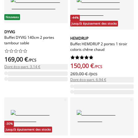
Nouveau
-44%
Jusqu'à épuisement des stocks
DYVIG
Buffet DYVIG 140cm 2 portes
HEMDRUP
tambour sable
Buffet HEMDRUP 2 portes 1 tiroir
coloris chêne chaud




















169,00 €
/PCS
150,00 €
Dont éco-part. 3.14 €
/PCS
269,00 € /pcs
Dont éco-part. 6.94 €
-30%
Jusqu'à épuisement des stocks