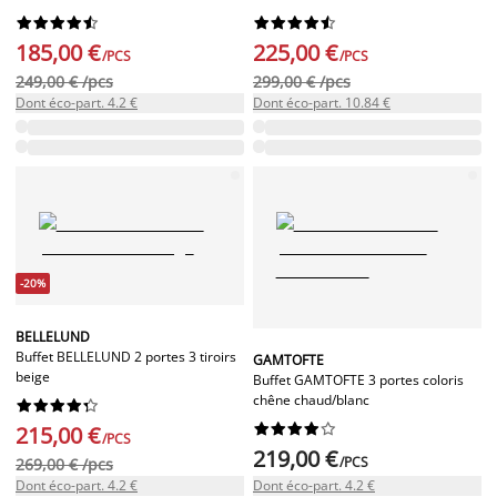




















185,00 €
225,00 €
/PCS
/PCS
249,00 € /pcs
299,00 € /pcs
Dont éco-part. 4.2 €
Dont éco-part. 10.84 €
-20%
BELLELUND
Buffet BELLELUND 2 portes 3 tiroirs
GAMTOFTE
beige
Buffet GAMTOFTE 3 portes coloris
chêne chaud/blanc




















215,00 €
/PCS
219,00 €
/PCS
269,00 € /pcs
Dont éco-part. 4.2 €
Dont éco-part. 4.2 €