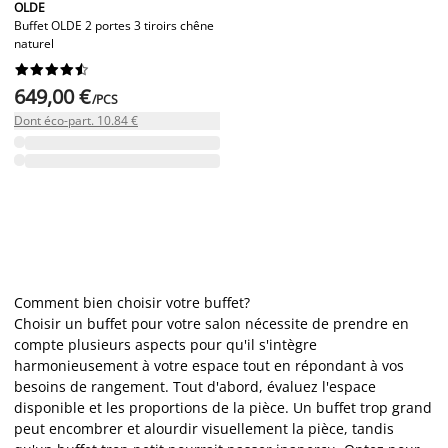
OLDE
Buffet OLDE 2 portes 3 tiroirs chêne
naturel










649,00 €
/PCS
Dont éco-part. 10.84 €
Comment bien choisir votre buffet?
Choisir un buffet pour votre salon nécessite de prendre en
compte plusieurs aspects pour qu'il s'intègre
harmonieusement à votre espace tout en répondant à vos
besoins de rangement. Tout d'abord, évaluez l'espace
disponible et les proportions de la pièce. Un buffet trop grand
peut encombrer et alourdir visuellement la pièce, tandis