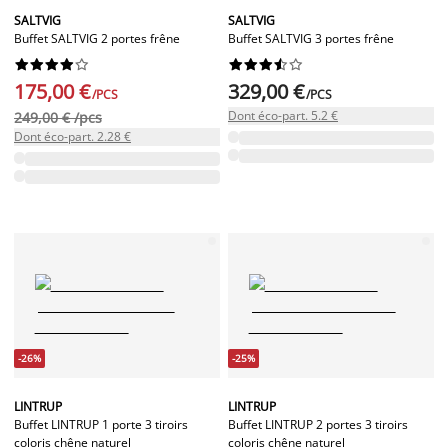
SALTVIG
SALTVIG
Buffet SALTVIG 2 portes frêne
Buffet SALTVIG 3 portes frêne




















175,00 €
329,00 €
/PCS
/PCS
Dont éco-part. 5.2 €
249,00 € /pcs
Dont éco-part. 2.28 €
-26%
-25%
LINTRUP
LINTRUP
Buffet LINTRUP 1 porte 3 tiroirs
Buffet LINTRUP 2 portes 3 tiroirs
coloris chêne naturel
coloris chêne naturel