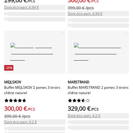
299,00 €
300,00 €
/PCS
/PCS
Dont éco-part. 6.94 €
399,00 € /pcs
Dont éco-part. 6.94 €
-25%
MEJLSKOV
MARSTRAND
Buffet MEJLSKOV 2 portes 3 tiroirs
Buffet MARSTRAND 2 portes 3 tiroirs
chêne naturel
chêne naturel




















300,00 €
329,00 €
/PCS
/PCS
Dont éco-part. 4.2 €
399,00 € /pcs
Dont éco-part. 4.2 €