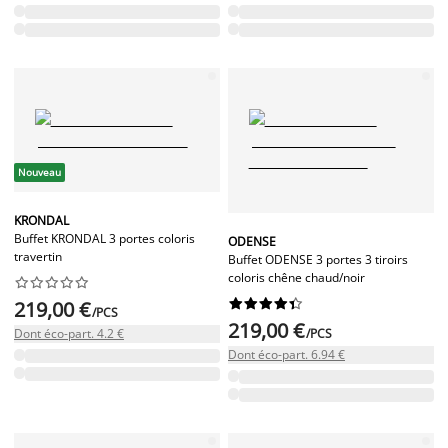
Nouveau
KRONDAL
Buffet KRONDAL 3 portes coloris
ODENSE
travertin
Buffet ODENSE 3 portes 3 tiroirs
coloris chêne chaud/noir




















219,00 €
/PCS
219,00 €
Dont éco-part. 4.2 €
/PCS
Dont éco-part. 6.94 €