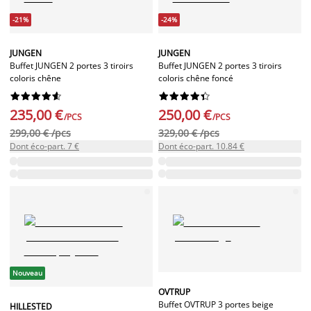
-21%
-24%
JUNGEN
JUNGEN
Buffet JUNGEN 2 portes 3 tiroirs
Buffet JUNGEN 2 portes 3 tiroirs
coloris chêne
coloris chêne foncé




















235,00 €
250,00 €
/PCS
/PCS
299,00 € /pcs
329,00 € /pcs
Dont éco-part. 7 €
Dont éco-part. 10.84 €
Nouveau
OVTRUP
Buffet OVTRUP 3 portes beige
HILLESTED