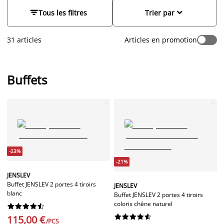
le buffet parfait pour stocker vos affaires, optimiser
l'organisation de votre salon et mettre en avant vos


Tous les filtres
Trier par
accessoires décoratifs
préférés.
31 articles
Articles en promotion
Buffets
-23%
-21%
JENSLEV
Buffet JENSLEV 2 portes 4 tiroirs
JENSLEV
blanc
Buffet JENSLEV 2 portes 4 tiroirs
coloris chêne naturel




















115,00 €
/PCS