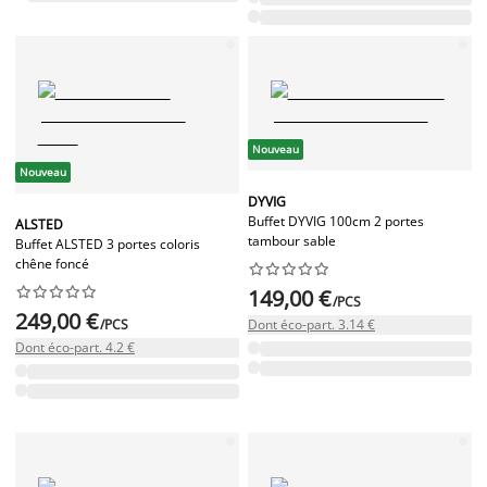
Nouveau
Nouveau
DYVIG
Buffet DYVIG 100cm 2 portes
ALSTED
tambour sable
Buffet ALSTED 3 portes coloris
chêne foncé




















149,00 €
/PCS
249,00 €
/PCS
Dont éco-part. 3.14 €
Dont éco-part. 4.2 €