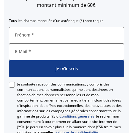
montant minimum de 60€.
Tous les champs marqués d'un astérisque (*) sont requis
Prénom
*
E-Mail
*
Je m’inscris
Je souhaite recevoir des communications, y compris des
communications personnalisées qui me sont destinées en
fonction de mes données personnelles et de mon
comportement, par email et par media tiers, incluant des idées
d'inspiration, des offres exceptionnelles, des nouveautés et des
informations sur les campagnes générales concernant toute la
gamme de produits JYSK.
Conditions générales
. Je retirer mon
consentement à tout moment en allant sur le site internet de
JYSK. Je peux en savoir plus sur la manière dont JYSK traite mes
données personnelles
politique de confidentialité
.