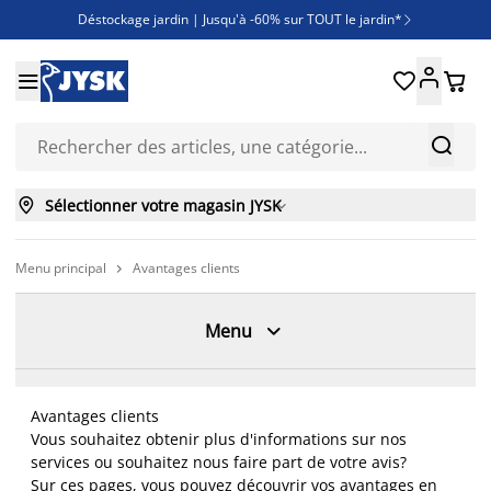
Déstockage jardin | Jusqu'à -60% sur TOUT le jardin*

Jusqu'à -50% sur une sélection literie





Découvrez les nouveautés de la collection



Sélectionner votre magasin JYSK

Menu principal
Avantages clients


Menu
Avantages clients
Vous souhaitez obtenir plus d'informations sur nos
services ou souhaitez nous faire part de votre avis?
Sur ces pages, vous pouvez découvrir vos avantages en