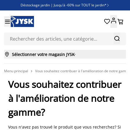
Déstockage jardin | Jusqu'à -60% sur TOUT le jardin*

Jusqu'à -50% sur une sélection literie





Découvrez les nouveautés de la collection



Sélectionner votre magasin JYSK

Menu principal
Vous souhaitez contribuer à l'amélioration de notre gamm

Vous souhaitez contribuer
à l'amélioration de notre
gamme?
Vous n'avez pas trouvé le produit que vous recherchez? Si