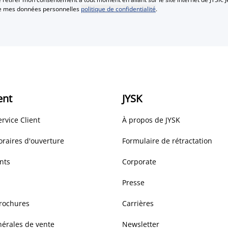
te mes données personnelles
politique de confidentialité
.
ent
JYSK
ervice Client
À propos de JYSK
oraires d'ouverture
Formulaire de rétractation
nts
Corporate
Presse
brochures
Carrières
nérales de vente
Newsletter