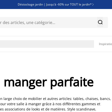
Déstockage jardin | Jusqu'à -60% sur TOUT le jardin*

Jusqu'à -50% sur une sélection literie


Découvrez les nouveautés de la collection

Inspirati
à manger parfaite
 large choix de mobilier et autres articles: tables, chaises, bancs,
pour votre salle à manger grâce à nos différentes gammes et
es associations de looks et de matières. Style scandinave,