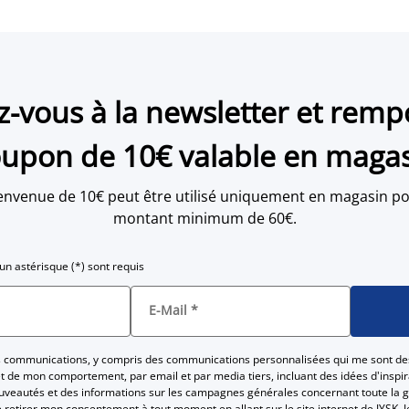
ez-vous à la newsletter et remp
upon de 10€ valable en maga
envenue de 10€ peut être utilisé uniquement en magasin po
montant minimum de 60€.
n astérisque (*) sont requis
E-Mail
*
es communications, y compris des communications personnalisées qui me sont de
 de mon comportement, par email et par media tiers, incluant des idées d'inspira
ouveautés et des informations sur les campagnes générales concernant toute la 
Je retirer mon consentement à tout moment en allant sur le site internet de JYSK. J