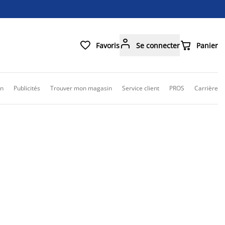



Favoris
Se connecter
Panier
on
Publicités
Trouver mon magasin
Service client
PROS
Carrière