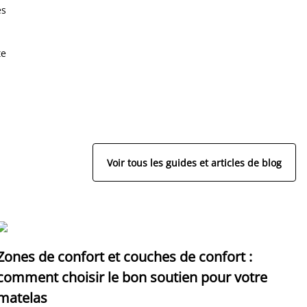
es
te
Voir tous les guides et articles de blog
Zones de confort et couches de confort :
D
comment choisir le bon soutien pour votre
p
matelas