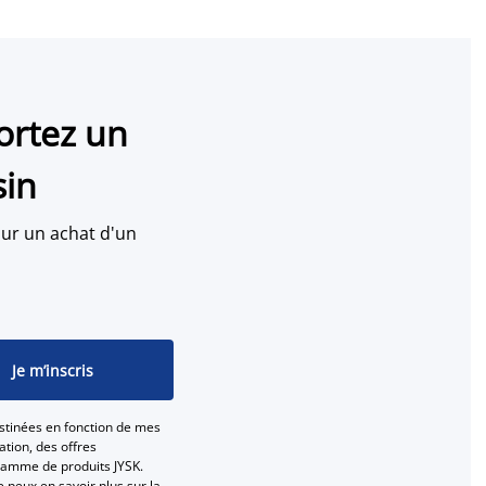
ortez un
sin
ur un achat d'un
Je m’inscris
stinées en fonction de mes
tion, des offres
gamme de produits JYSK.
e peux en savoir plus sur la