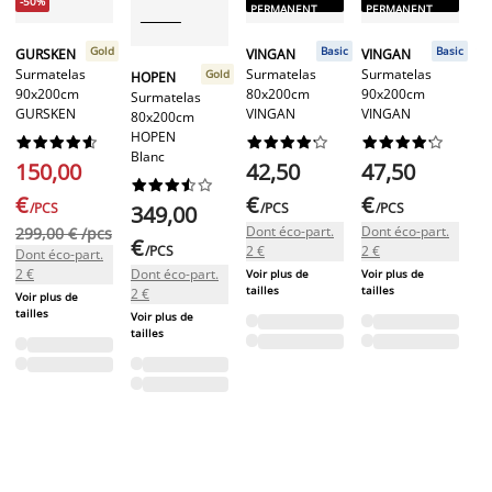
-50%
PERMANENT
PERMANENT
P
Gold
Basic
Basic
GURSKEN
VINGAN
VINGAN
V
Surmatelas
Surmatelas
Surmatelas
Su
Gold
HOPEN
90x200cm
80x200cm
90x200cm
1
Surmatelas
GURSKEN
VINGAN
VINGAN
V
80x200cm
HOPEN






























Blanc
150,00
42,50
47,50
5










€
€
€
€
/PCS
/PCS
/PCS
349,00
Dont éco-part.
Dont éco-part.
Do
299,00 € /pcs
€
/PCS
2 €
2 €
2 
Dont éco-part.
2 €
Dont éco-part.
Voir plus de
Voir plus de
tailles
tailles
2 €
Voir plus de
tailles
Voir plus de
tailles