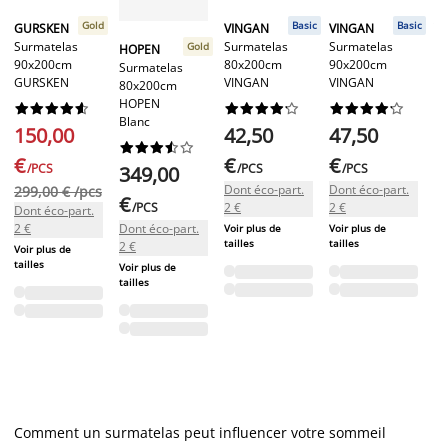
Gold
Basic
Basic
GURSKEN
VINGAN
VINGAN
V
Surmatelas
Surmatelas
Surmatelas
Su
Gold
HOPEN
90x200cm
80x200cm
90x200cm
1
Surmatelas
GURSKEN
VINGAN
VINGAN
V
80x200cm
HOPEN






























Blanc
150,00
42,50
47,50
5










€
€
€
€
/PCS
/PCS
/PCS
349,00
Dont éco-part.
Dont éco-part.
Do
299,00 € /pcs
€
/PCS
2 €
2 €
2 
Dont éco-part.
2 €
Dont éco-part.
Voir plus de
Voir plus de
tailles
tailles
2 €
Voir plus de
tailles
Voir plus de
tailles
Comment un surmatelas peut influencer votre sommeil