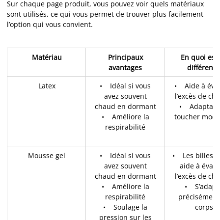
Sur chaque page produit, vous pouvez voir quels matériaux
sont utilisés, ce qui vous permet de trouver plus facilement
l’option qui vous convient.
Matériau
Principaux
En quoi est
avantages
différent 
Latex
• Idéal si vous
• Aide à éva
avez souvent
l’excès de ch
chaud en dormant
• Adaptatif
• Améliore la
toucher moel
respirabilité
Mousse gel
• Idéal si vous
• Les billes d
avez souvent
aide à évac
chaud en dormant
l’excès de ch
• Améliore la
• S’adapt
respirabilité
précisément
• Soulage la
corps
pression sur les