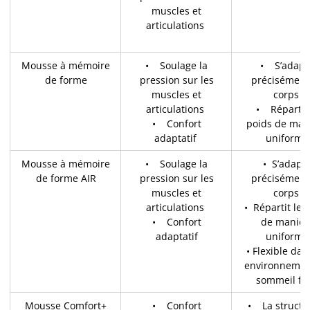
muscles et
articulations
Mousse à mémoire
• Soulage la
• S’adapt
de forme
pression sur les
précisément
muscles et
corps
articulations
• Répartit 
• Confort
poids de man
adaptatif
uniforme
Mousse à mémoire
• Soulage la
• S’adapt
de forme AIR
pression sur les
précisément
muscles et
corps
articulations
• Répartit le 
• Confort
de manièr
adaptatif
uniforme
• Flexible da
environnemen
sommeil fra
Mousse Comfort+
• Confort
• La structu