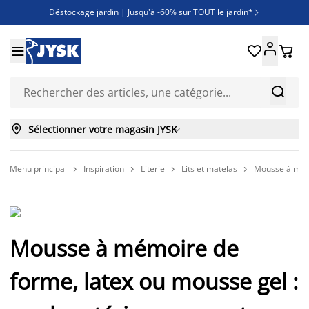
Déstockage jardin | Jusqu'à -60% sur TOUT le jardin*

Jusqu'à -50% sur une sélection literie





Découvrez les nouveautés de la collection



Sélectionner votre magasin JYSK

Menu principal
Inspiration
Literie
Lits et matelas
Mousse à mémo




Mousse à mémoire de
forme, latex ou mousse gel :