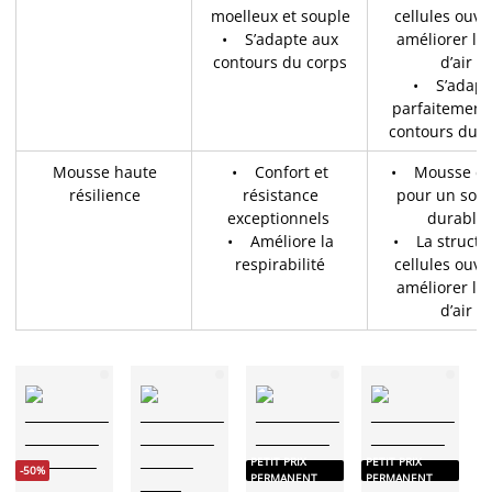
moelleux et souple
cellules ouve
• S’adapte aux
améliorer le 
contours du corps
d’air
• S’adapt
parfaitement
contours du c
Mousse haute
• Confort et
• Mousse d
résilience
résistance
pour un sout
exceptionnels
durable
• Améliore la
• La structu
respirabilité
cellules ouve
améliorer le 
d’air
PETIT PRIX
PETIT PRIX
P
-50%
PERMANENT
PERMANENT
P