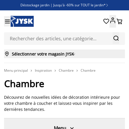
Déstockage jardin | Jusqu'à -60% sur TOUT le jardin*

Jusqu'à -50% sur une sélection literie





Découvrez les nouveautés de la collection



Sélectionner votre magasin JYSK

Menu principal
Inspiration
Chambre
Chambre



Chambre
Découvrez de nouvelles idées de décoration intérieure pour
votre chambre à coucher et laissez-vous inspirer par les
dernières tendances.

Menu