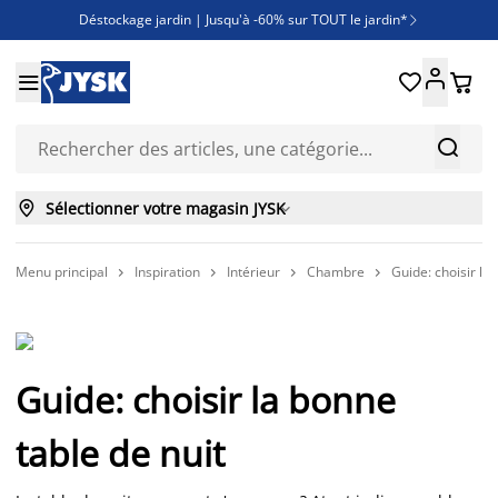
Déstockage jardin | Jusqu'à -60% sur TOUT le jardin*

Jusqu'à -50% sur une sélection literie





Découvrez les nouveautés de la collection



Sélectionner votre magasin JYSK

Menu principal
Inspiration
Intérieur
Chambre
Guide: choisir la




Guide: choisir la bonne
table de nuit