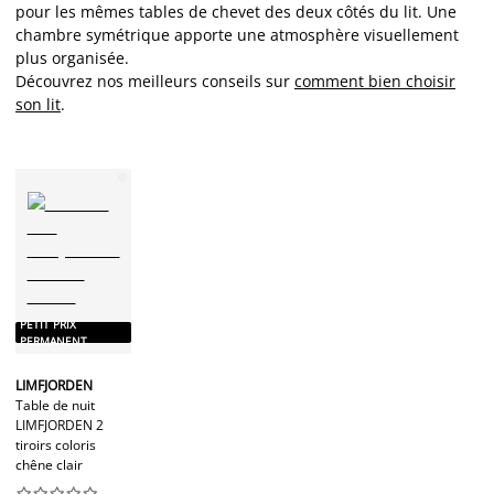
pour les mêmes tables de chevet des deux côtés du lit. Une
chambre symétrique apporte une atmosphère visuellement
plus organisée.
Découvrez nos meilleurs conseils sur
comment bien choisir
son lit
.
PETIT PRIX
PERMANENT
LIMFJORDEN
Table de nuit
LIMFJORDEN 2
tiroirs coloris
chêne clair









