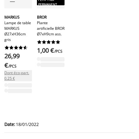
PERMANENT
MARKUS
BROR
Lampe de table
Plante
MARKUS
artificielle BROR
Ø27xH36cm
Ø7xH9cm ass.
gris




















1,00 €
/PCS
26,99
€
/PCS
Dont éco-part.
0.25 €
Date
:
18/01/2022