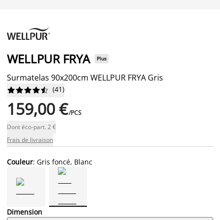
WELLPUR FRYA
Plus
Surmatelas 90x200cm WELLPUR FRYA Gris
(
41
)










159,00 €
/PCS
Dont éco-part. 2 €
Frais de livraison
Couleur
: Gris foncé, Blanc
Dimension