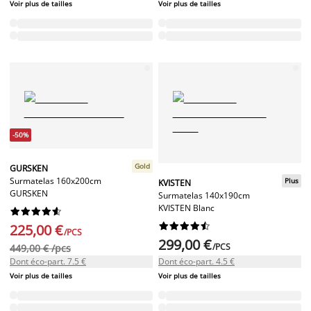
Voir plus de tailles
Voir plus de tailles
-50%
Gold
GURSKEN
Surmatelas 160x200cm
Plus
KVISTEN
GURSKEN
Surmatelas 140x190cm
KVISTEN Blanc




















225,00 €
/PCS
299,00 €
/PCS
449,00 € /pcs
Dont éco-part. 7.5 €
Dont éco-part. 4.5 €
Voir plus de tailles
Voir plus de tailles