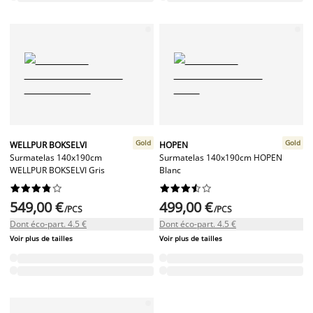
Gold
Gold
WELLPUR BOKSELVI
HOPEN
Surmatelas 140x190cm
Surmatelas 140x190cm HOPEN
WELLPUR BOKSELVI Gris
Blanc




















549,00 €
499,00 €
/PCS
/PCS
Dont éco-part. 4.5 €
Dont éco-part. 4.5 €
Voir plus de tailles
Voir plus de tailles