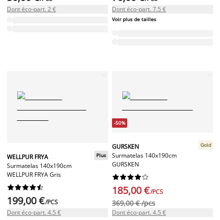
Dont éco-part. 2 €
Dont éco-part. 7.5 €
Voir plus de tailles
-50%
Gold
GURSKEN
Surmatelas 140x190cm
Plus
WELLPUR FRYA
GURSKEN
Surmatelas 140x190cm
WELLPUR FRYA Gris




















185,00 €
/PCS
199,00 €
/PCS
369,00 € /pcs
Dont éco-part. 4.5 €
Dont éco-part. 4.5 €