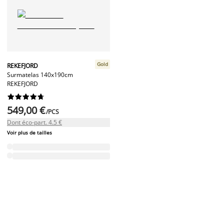
Gold
REKEFJORD
Surmatelas 140x190cm
REKEFJORD










549,00 €
/PCS
Dont éco-part. 4.5 €
Voir plus de tailles