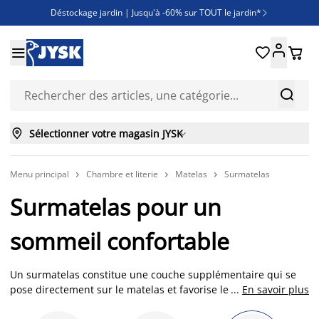
Déstockage jardin | Jusqu'à -60% sur TOUT le jardin*

Jusqu'à -50% sur une sélection literie





Découvrez les nouveautés de la collection



Sélectionner votre magasin JYSK

Menu principal
Chambre et literie
Matelas
Surmatelas



Surmatelas pour un
sommeil confortable
Un surmatelas constitue une couche supplémentaire qui se
pose directement sur le matelas et favorise le confort de
...
En savoir plus
couchage. Le surmatelas s’adapte parfaitement aux formes et