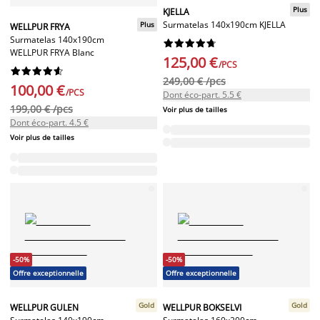
Plus
KJELLA
Surmatelas 140x190cm KJELLA
Plus
WELLPUR FRYA
Surmatelas 140x190cm










WELLPUR FRYA Blanc
125,00 €
/PCS










249,00 € /pcs
100,00 €
/PCS
Dont éco-part. 5.5 €
199,00 € /pcs
Voir plus de tailles
Dont éco-part. 4.5 €
Voir plus de tailles
-50%
-50%
Offre exceptionnelle
Offre exceptionnelle
Gold
Gold
WELLPUR GULEN
WELLPUR BOKSELVI