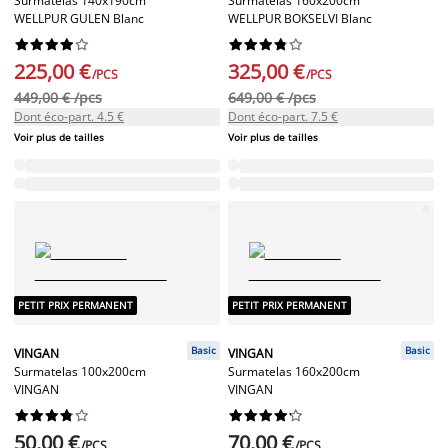
Surmatelas 140x190cm
Surmatelas 160x200cm
WELLPUR GULEN Blanc
WELLPUR BOKSELVI Blanc




















225,00 €
325,00 €
/PCS
/PCS
449,00 € /pcs
649,00 € /pcs
Dont éco-part. 4.5 €
Dont éco-part. 7.5 €
Voir plus de tailles
Voir plus de tailles
PETIT PRIX PERMANENT
PETIT PRIX PERMANENT
Basic
Basic
VINGAN
VINGAN
Surmatelas 100x200cm
Surmatelas 160x200cm
VINGAN
VINGAN




















50,00 €
70,00 €
/PCS
/PCS