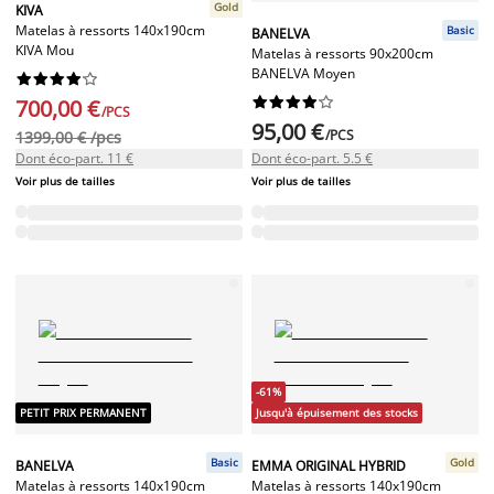
Gold
KIVA
Matelas à ressorts 140x190cm
Basic
BANELVA
KIVA Mou
Matelas à ressorts 90x200cm
BANELVA Moyen




















700,00 €
/PCS
95,00 €
/PCS
1399,00 € /pcs
Dont éco-part. 11 €
Dont éco-part. 5.5 €
Voir plus de tailles
Voir plus de tailles
-61%
PETIT PRIX PERMANENT
Jusqu'à épuisement des stocks
Basic
Gold
BANELVA
EMMA ORIGINAL HYBRID
Matelas à ressorts 140x190cm
Matelas à ressorts 140x190cm