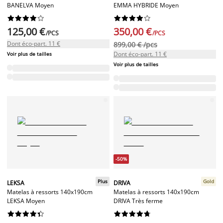
BANELVA Moyen
EMMA HYBRIDE Moyen




















125,00 €
350,00 €
/PCS
/PCS
Dont éco-part. 11 €
899,00 € /pcs
Dont éco-part. 11 €
Voir plus de tailles
Voir plus de tailles
-50%
Plus
Gold
LEKSA
DRIVA
Matelas à ressorts 140x190cm
Matelas à ressorts 140x190cm
LEKSA Moyen
DRIVA Très ferme



















