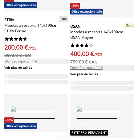
Offre exceptionnelle
-50%
Offre exceptionnelle
Plus
STRIA
Matelas à ressorts 140x190cm
Gold
OSAN
STRIA Ferme
Matelas à ressorts 140x190cm
OSAN Moyen




















200,00 €
/PCS
400,00 €
/PCS
399,00 € /pcs
Dont éco-part. 11 €
799,00 € /pcs
Dont éco-part. 11 €
Voir plus de tailles
Voir plus de tailles
-50%
Offre exceptionnelle
PETIT PRIX PERMANENT