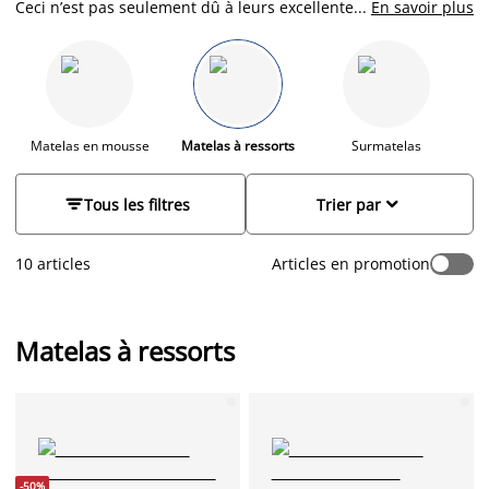
Ceci n’est pas seulement dû à leurs excellentes
...
En savoir plus
caractéristiques de soutien du corps mais également à une
parfaite stabilité et une longévité incroyable. Trouvez le
matelas à ressorts qui vous convient parmi une large gamme
BASIC, PLUS ou GOLD et parmi différentes dimensions. Vous
ne savez pas comment faire votre choix ? Vous pouvez
toujours consulter notre
guide en ligne
ou demander conseil
Matelas en mousse
Matelas à ressorts
Surmatelas
P
directement dans votre
magasin JYSK
le plus proche.


Tous les filtres
Trier par
10 articles
Articles en promotion
Matelas à ressorts
-50%