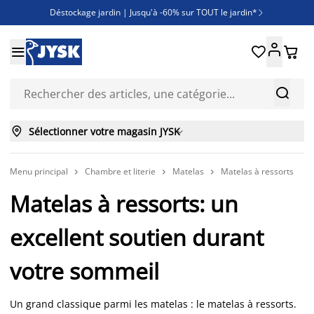
Déstockage jardin | Jusqu'à -60% sur TOUT le jardin*

Jusqu'à -50% sur une sélection literie





Découvrez les nouveautés de la collection



Sélectionner votre magasin JYSK

Menu principal
Chambre et literie
Matelas
Matelas à ressorts



Matelas à ressorts: un
excellent soutien durant
votre sommeil
Un grand classique parmi les matelas : le matelas à ressorts.