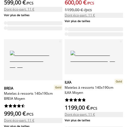
599,00 €
600,00 €
/PCS
/PCS
Dont éco-part. 11 €
1199,00 € /pcs
Dont éco-part. 11 €
Voir plus de tailles
Voir plus de tailles
Gold
ILKA
Matelas à ressorts 140x190cm
Gold
BREIA
ILKA Moyen
Matelas à ressorts 140x190cm
BREIA Moyen




















1199,00 €
/PCS
999,00 €
/PCS
Dont éco-part. 11 €
Dont éco-part. 11 €
Voir plus de tailles
Voir plus de tailles