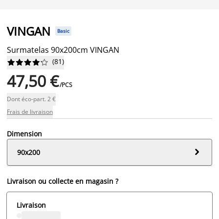
VINGAN
Basic
Surmatelas 90x200cm VINGAN
(
81
)










47,50 €
/PCS
Dont éco-part. 2 €
Frais de livraison
Dimension

90x200
Livraison ou collecte en magasin ?
Livraison