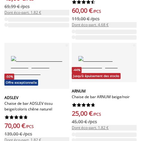










69,99 € /pcs
60,00 €
/PCS
Dont éco-part. 1.82 €
119,00 € /pcs
Dont éco-part. 4.68 €
-44%
Jusqu'à épuisement des stocks
-50%
Offre exceptionnelle
ARNUM
Chaise de bar ARNUM beige/noir
ADSLEV
Chaise de bar ADSLEV tissu










beige/coloris chêne naturel
25,00 €
/PCS










45,00 € /pcs
70,00 €
/PCS
Dont éco-part. 1.82 €
139,00 € /pcs
Dont éco-part. 1.82 €