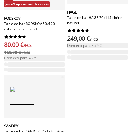
Jusqu'à épuisement des stocks
HAGE
Table de bar HAGE 70x115 chêne
RODSKOV
naturel
Table de bar RODSKOV 50x120
coloris chêne chaud




















249,00 €
/PCS
80,00 €
/PCS
Dont éco-part. 3.79 €
169,00 € /pcs
Dont éco-part. 4.2 €
SANDBY
Table de bar SANDBY 71x128 chêne