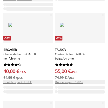
-38%
-27%
BROAGER
TAULOV
Chaise de bar BROAGER
Chaise de bar TAULOV
noir/chrome
beige/chrome




















40,00 €
55,00 €
/PCS
/PCS
64,99 € /pcs
74,99 € /pcs
Dont éco-part. 1.82 €
Dont éco-part. 1.82 €