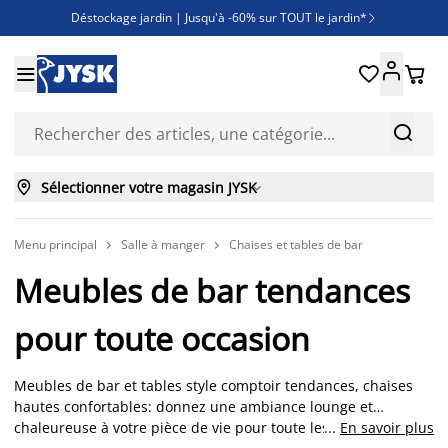
Déstockage jardin | Jusqu'à -60% sur TOUT le jardin*

Jusqu'à -50% sur une sélection literie





Découvrez les nouveautés de la collection



Sélectionner votre magasin JYSK

Menu principal
Salle à manger
Chaises et tables de bar


Meubles de bar tendances
pour toute occasion
Meubles de bar et tables style comptoir tendances, chaises
hautes confortables: donnez une ambiance lounge et
chaleureuse à votre pièce de vie pour toute les occasions.
...
En savoir plus