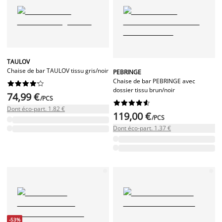
TAULOV
Chaise de bar TAULOV tissu gris/noir
PEBRINGE
Chaise de bar PEBRINGE avec










dossier tissu brun/noir
74,99 €
/PCS










Dont éco-part. 1.82 €
119,00 €
/PCS
Dont éco-part. 1.37 €
-53%