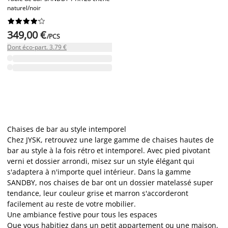
naturel/noir










349,00 €
/PCS
Dont éco-part. 3.79 €
Chaises de bar au style intemporel
Chez JYSK, retrouvez une large gamme de chaises hautes de
bar au style à la fois rétro et intemporel. Avec pied pivotant
verni et dossier arrondi, misez sur un style élégant qui
s'adaptera à n'importe quel intérieur. Dans la gamme
SANDBY, nos chaises de bar ont un dossier matelassé super
tendance, leur couleur grise et marron s'accorderont
facilement au reste de votre mobilier.
Une ambiance festive pour tous les espaces
Que vous habitiez dans un petit appartement ou une maison,