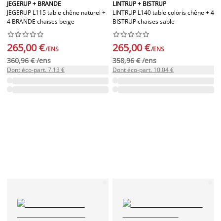
JEGERUP + BRANDE
LINTRUP + BISTRUP
JEGERUP L115 table chêne naturel +
LINTRUP L140 table coloris chêne + 4
4 BRANDE chaises beige
BISTRUP chaises sable




















265,00 €
265,00 €
/ENS
/ENS
360,96 € /ens
358,96 € /ens
Dont éco-part. 7.13 €
Dont éco-part. 10.04 €