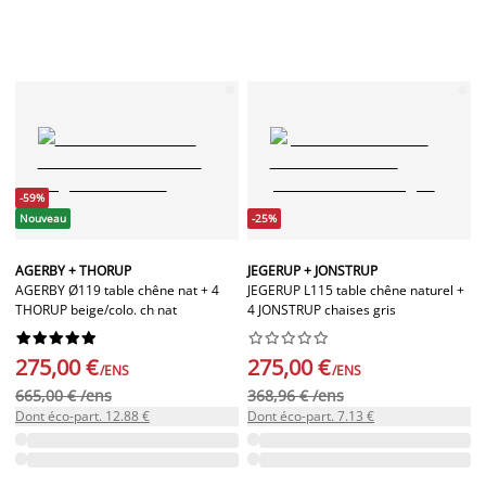
-59%
Nouveau
-25%
AGERBY + THORUP
JEGERUP + JONSTRUP
AGERBY Ø119 table chêne nat + 4
JEGERUP L115 table chêne naturel +
THORUP beige/colo. ch nat
4 JONSTRUP chaises gris




















275,00 €
275,00 €
/ENS
/ENS
665,00 € /ens
368,96 € /ens
Dont éco-part. 12.88 €
Dont éco-part. 7.13 €