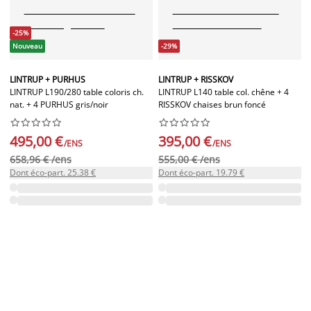
-25%
Nouveau
-29%
LINTRUP + PURHUS
LINTRUP + RISSKOV
LINTRUP L190/280 table coloris ch.
LINTRUP L140 table col. chêne + 4
nat. + 4 PURHUS gris/noir
RISSKOV chaises brun foncé




















495,00 €
395,00 €
/ENS
/ENS
658,96 € /ens
555,00 € /ens
Dont éco-part. 25.38 €
Dont éco-part. 19.79 €