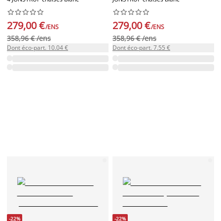




















279,00 €
279,00 €
/ENS
/ENS
358,96 € /ens
358,96 € /ens
Dont éco-part. 10.04 €
Dont éco-part. 7.55 €
-22%
-22%