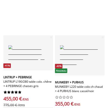
-41%
-40%
Nouveau
LINTRUP + PEBRINGE
LINTRUP L190/280 table colo. chêne
MUNKEBY + PURHUS
+ 4 PEBRINGE chaises gris
MUNKEBY L220 table colo ch chaud
+ 4 PURHUS blanc cassé/noir




















455,00 €
/ENS
355,00 €
/ENS
775,00 € /ens