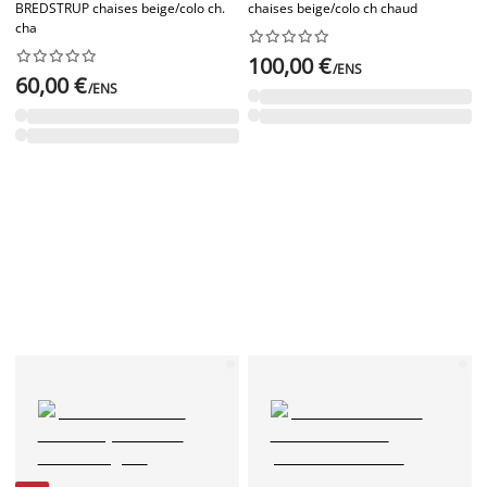
BREDSTRUP chaises beige/colo ch.
chaises beige/colo ch chaud
cha




















100,00 €
/ENS
60,00 €
/ENS