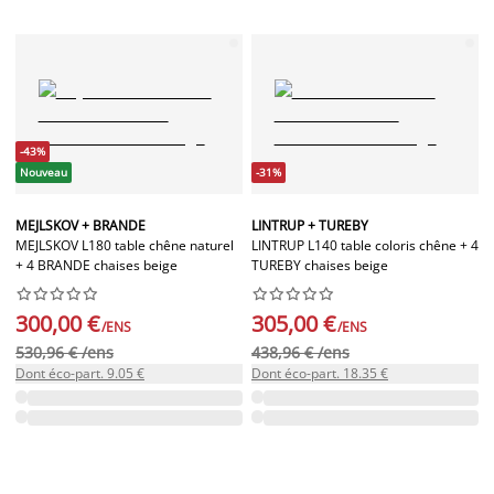
-43%
Nouveau
-31%
MEJLSKOV + BRANDE
LINTRUP + TUREBY
MEJLSKOV L180 table chêne naturel
LINTRUP L140 table coloris chêne + 4
+ 4 BRANDE chaises beige
TUREBY chaises beige




















300,00 €
305,00 €
/ENS
/ENS
530,96 € /ens
438,96 € /ens
Dont éco-part. 9.05 €
Dont éco-part. 18.35 €