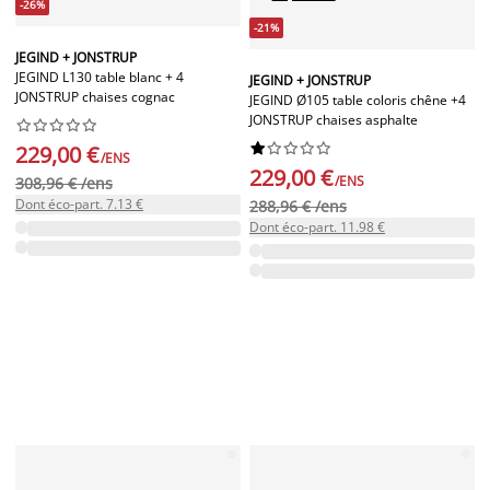
-26%
-21%
JEGIND + JONSTRUP
JEGIND L130 table blanc + 4
JEGIND + JONSTRUP
JONSTRUP chaises cognac
JEGIND Ø105 table coloris chêne +4
JONSTRUP chaises asphalte




















229,00 €
/ENS
229,00 €
/ENS
308,96 € /ens
Dont éco-part. 7.13 €
288,96 € /ens
Dont éco-part. 11.98 €