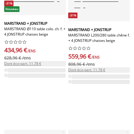
-31%
Nouveau
-31%
MARSTRAND + JONSTRUP
MARSTRAND Ø110 table colo. ch. f. +
MARSTRAND + JONSTRUP
4 JONSTRUP chaises beige
MARSTRAND L200/280 table chêne f.
+ 4 JONSTRUP chaises beige




















434,96 €
/ENS
559,96 €
/ENS
628,96 € /ens
Dont éco-part. 11.78 €
808,96 € /ens
Dont éco-part. 11.78 €