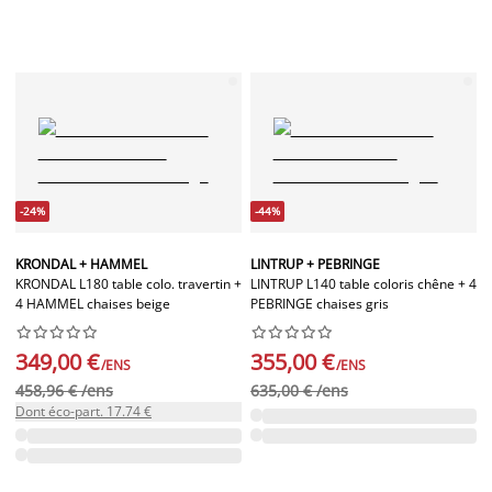
-24%
-44%
KRONDAL + HAMMEL
LINTRUP + PEBRINGE
KRONDAL L180 table colo. travertin +
LINTRUP L140 table coloris chêne + 4
4 HAMMEL chaises beige
PEBRINGE chaises gris




















349,00 €
355,00 €
/ENS
/ENS
458,96 € /ens
635,00 € /ens
Dont éco-part. 17.74 €