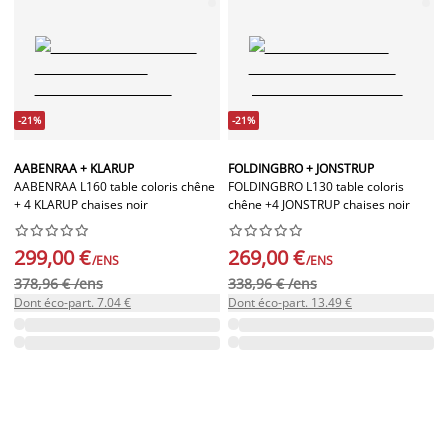
-21%
-21%
AABENRAA + KLARUP
FOLDINGBRO + JONSTRUP
AABENRAA L160 table coloris chêne
FOLDINGBRO L130 table coloris
+ 4 KLARUP chaises noir
chêne +4 JONSTRUP chaises noir




















299,00 €
269,00 €
/ENS
/ENS
378,96 € /ens
338,96 € /ens
Dont éco-part. 7.04 €
Dont éco-part. 13.49 €