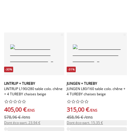
-30%
-31%
LINTRUP + TUREBY
JUNGEN + TUREBY
LINTRUP L190/280 table colo. chêne
JUNGEN L80/160 table colo. chêne +
+ 4 TUREBY chaises beige
4 TUREBY chaises beige




















405,00 €
315,00 €
/ENS
/ENS
578,96 € /ens
458,96 € /ens
Dont éco-part. 23.94 €
Dont éco-part. 15.35 €