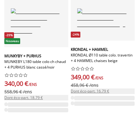
-24%
-39%
Nouveau
KRONDAL + HAMMEL
KRONDAL Ø110 table colo. travertin
MUNKYBY + PURHUS
+ 4 HAMMEL chaises beige
MUNKEBY L180 table colo ch chaud
+ 4 PURHUS blanc cassé/noir




















349,00 €
/ENS
340,00 €
/ENS
458,96 € /ens
Dont éco-part. 16.79 €
558,96 € /ens
Dont éco-part. 18.79 €