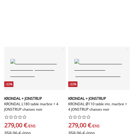
-22%
-22%
KRONDAL + JONSTRUP
KRONDAL + JONSTRUP
KRONDAL L180 table marbre + 4
KRONDAL Ø110 table imi. marbre +
JONSTRUP chaises noir
4 JONSTRUP chaises noir




















279,00 €
279,00 €
/ENS
/ENS
358,96 € /ens
358,96 € /ens