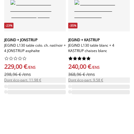
-23%
-35%
JEGIND + JONSTRUP
JEGIND + KASTRUP
JEGIND L130 table colo. ch. nat/noir +
JEGIND L130 table blanc + 4
4 JONSTRUP asphalte
KASTRUP chaises blanc




















229,00 €
240,00 €
/ENS
/ENS
298,96 € /ens
368,96 € /ens
Dont éco-part. 11.98 €
Dont éco-part. 9.58 €