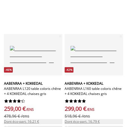
-46%
-42%
AABENRAA + KOKKEDAL
AABENRAA + KOKKEDAL
AABENRAA L120 table coloris chêne
AABENRAA L160 table coloris chêne
+ 4 KOKKEDAL chaises gris
+ 4 KOKKEDAL chaises gris




















259,00 €
299,00 €
/ENS
/ENS
478,96 € /ens
518,96 € /ens
Dont éco-part. 16.21 €
Dont éco-part. 16.79 €