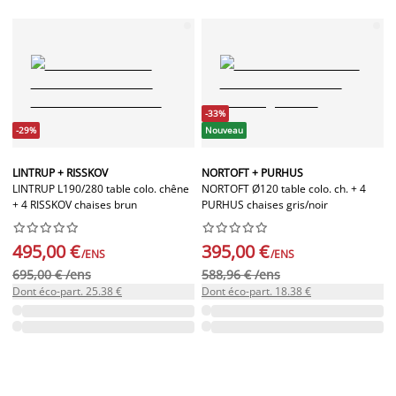
-33%
-29%
Nouveau
LINTRUP + RISSKOV
NORTOFT + PURHUS
LINTRUP L190/280 table colo. chêne
NORTOFT Ø120 table colo. ch. + 4
+ 4 RISSKOV chaises brun
PURHUS chaises gris/noir




















495,00 €
395,00 €
/ENS
/ENS
695,00 € /ens
588,96 € /ens
Dont éco-part. 25.38 €
Dont éco-part. 18.38 €