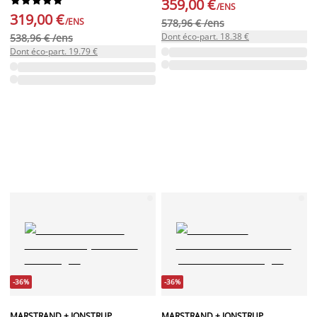










359,00 €
/ENS
319,00 €
/ENS
578,96 € /ens
Dont éco-part. 18.38 €
538,96 € /ens
Dont éco-part. 19.79 €
-36%
-36%
MARSTRAND + JONSTRUP
MARSTRAND + JONSTRUP