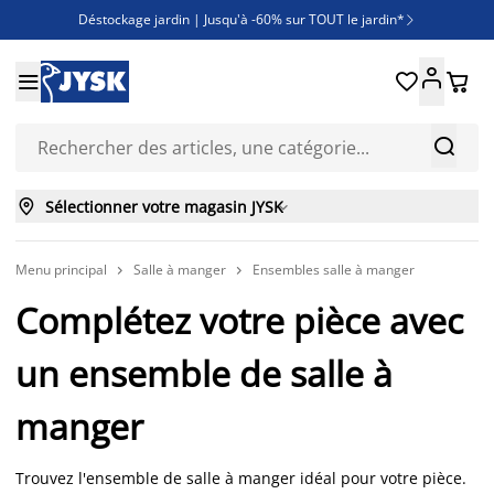
Déstockage jardin | Jusqu'à -60% sur TOUT le jardin*

Jusqu'à -50% sur une sélection literie





Découvrez les nouveautés de la collection



Sélectionner votre magasin JYSK

Menu principal
Salle à manger
Ensembles salle à manger


Complétez votre pièce avec
un ensemble de salle à
manger
Trouvez l'ensemble de salle à manger idéal pour votre pièce.