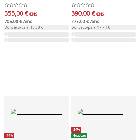




















355,00 €
390,00 €
/ENS
/ENS
705,00 € /ens
775,00 € /ens
Dont éco-part. 18.38 €
Dont éco-part. 17.74 €
-24%
-44%
Nouveau