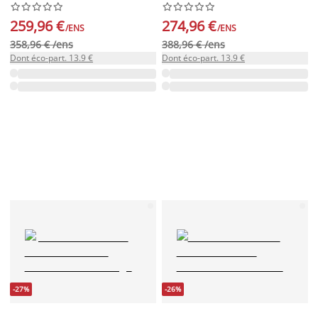




















259,96 €
274,96 €
/ENS
/ENS
358,96 € /ens
388,96 € /ens
Dont éco-part. 13.9 €
Dont éco-part. 13.9 €
-27%
-26%