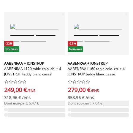
-22%
-22%
Nouveau
Nouveau
AABENRAA + JONSTRUP
AABENRAA + JONSTRUP
AABENRAA L120 table colo. ch. + 4
AABENRAA L160 table colo. ch. + 4
JONSTRUP teddy blanc cassé
JONSTRUP teddy blanc cassé




















249,00 €
279,00 €
/ENS
/ENS
318,96 € /ens
358,96 € /ens
Dont éco-part. 6.47 €
Dont éco-part. 7.04 €