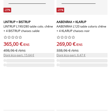
-27%
-21%
LINTRUP + BISTRUP
AABENRAA + KLARUP
LINTRUP L190/280 table colo. chêne
AABENRAA L120 table coloris chêne
+ 4 BISTRUP chaises sable
+ 4 KLARUP chaises noir




















365,00 €
269,00 €
/ENS
/ENS
498,96 € /ens
338,96 € /ens
Dont éco-part. 15.64 €
Dont éco-part. 6.47 €