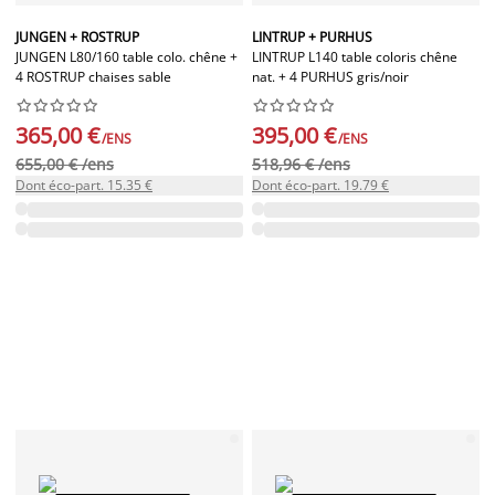
JUNGEN + ROSTRUP
LINTRUP + PURHUS
JUNGEN L80/160 table colo. chêne +
LINTRUP L140 table coloris chêne
4 ROSTRUP chaises sable
nat. + 4 PURHUS gris/noir




















365,00 €
395,00 €
/ENS
/ENS
655,00 € /ens
518,96 € /ens
Dont éco-part. 15.35 €
Dont éco-part. 19.79 €