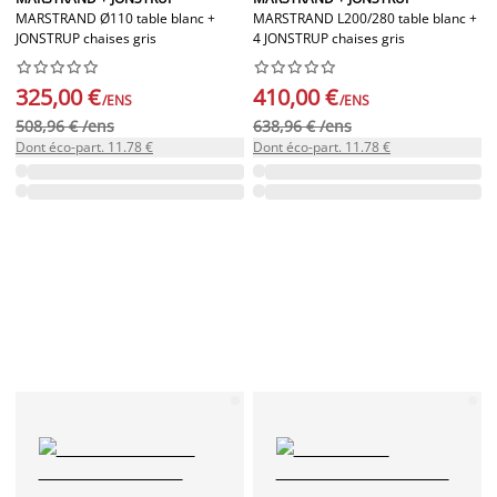
MARSTRAND Ø110 table blanc +
MARSTRAND L200/280 table blanc +
JONSTRUP chaises gris
4 JONSTRUP chaises gris




















325,00 €
410,00 €
/ENS
/ENS
508,96 € /ens
638,96 € /ens
Dont éco-part. 11.78 €
Dont éco-part. 11.78 €