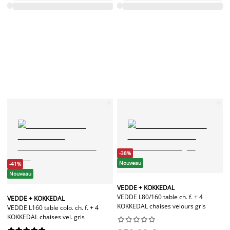
-38%
Nouveau
-41%
Nouveau
VEDDE + KOKKEDAL
VEDDE L80/160 table ch. f. + 4
VEDDE + KOKKEDAL
KOKKEDAL chaises velours gris
VEDDE L160 table colo. ch. f. + 4
KOKKEDAL chaises vel. gris









