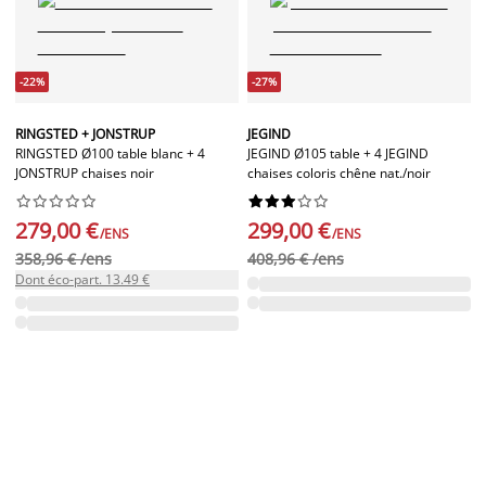
-22%
-27%
RINGSTED + JONSTRUP
JEGIND
RINGSTED Ø100 table blanc + 4
JEGIND Ø105 table + 4 JEGIND
JONSTRUP chaises noir
chaises coloris chêne nat./noir




















279,00 €
299,00 €
/ENS
/ENS
358,96 € /ens
408,96 € /ens
Dont éco-part. 13.49 €