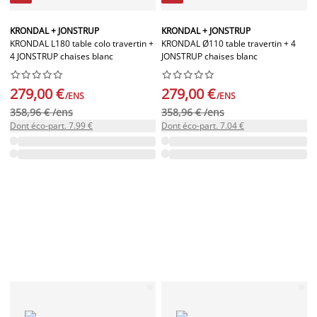
KRONDAL + JONSTRUP
KRONDAL + JONSTRUP
KRONDAL L180 table colo travertin +
KRONDAL Ø110 table travertin + 4
4 JONSTRUP chaises blanc
JONSTRUP chaises blanc




















279,00 €
279,00 €
/ENS
/ENS
358,96 € /ens
358,96 € /ens
Dont éco-part. 7.99 €
Dont éco-part. 7.04 €