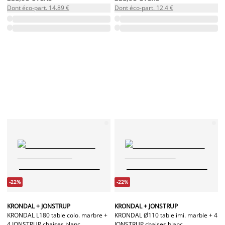
Dont éco-part. 14.89 €
Dont éco-part. 12.4 €
-22%
-22%
KRONDAL + JONSTRUP
KRONDAL + JONSTRUP
KRONDAL L180 table colo. marbre +
KRONDAL Ø110 table imi. marble + 4
4 JONSTRUP chaises blanc
JONSTRUP chaises blanc