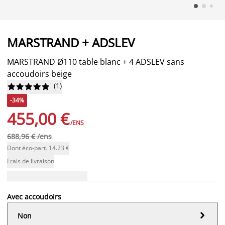
MARSTRAND + ADSLEV
MARSTRAND Ø110 table blanc + 4 ADSLEV sans
accoudoirs beige
(
1
)










-34%
455,00 €
/ENS
688,96 € /ens
Dont éco-part. 14.23 €
Frais de livraison
Avec accoudoirs

Non