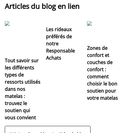
Articles du blog en lien
Les rideaux
préférés de
notre
Zones de
Responsable
confort et
Achats
Tout savoir sur
couches de
Dé
les différents
confort :
no
types de
comment
r
ressorts utilisés
choisir le bon
pr
dans nos
soutien pour
s
matelas :
votre matelas
trouvez le
soutien qui
vous convient