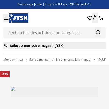
Déstockage jardin | Jusqu'à -60% sur TOUT le jardin*

Jusqu'à -50% sur une sélection literie





Découvrez les nouveautés de la collection



Sélectionner votre magasin JYSK

Menu principal
Salle à manger
Ensembles salle à manger
MARSTRA



-34%