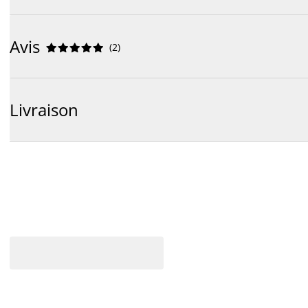
Avis
(
2
)










Livraison