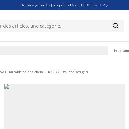
Déstockage jardin | Jusqu'à -60% sur TOUT le jardin*

Jusqu'à -50% sur une sélection literie


Découvrez les nouveautés de la collection

Inspirati
 L160 table coloris chêne + 4 KOKKEDAL chaises gris