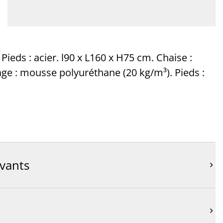
ieds : acier. l90 x L160 x H75 cm. Chaise :
ge : mousse polyuréthane (20 kg/m³). Pieds :
ivants

