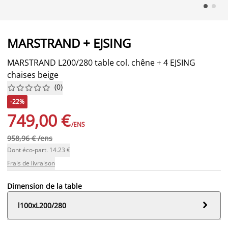
MARSTRAND + EJSING
MARSTRAND L200/280 table col. chêne + 4 EJSING
chaises beige
(
0
)










-22%
749,00 €
/ENS
958,96 € /ens
Dont éco-part. 14.23 €
Frais de livraison
Dimension de la table

l100xL200/280