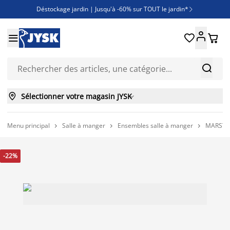
Déstockage jardin | Jusqu'à -60% sur TOUT le jardin*

Jusqu'à -50% sur une sélection literie





Découvrez les nouveautés de la collection



Sélectionner votre magasin JYSK

Menu principal
Salle à manger
Ensembles salle à manger
MARSTRAN



-22%