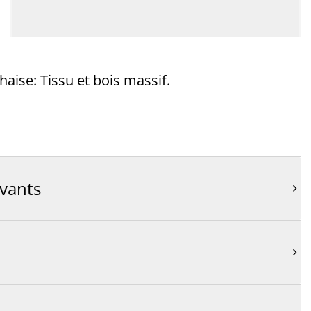
haise: Tissu et bois massif.
ivants

