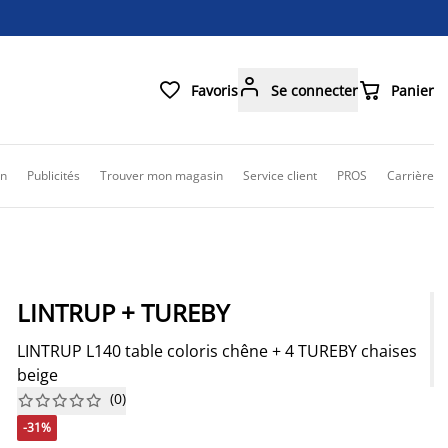



Favoris
Se connecter
Panier
on
Publicités
Trouver mon magasin
Service client
PROS
Carrière
LINTRUP + TUREBY
LINTRUP L140 table coloris chêne + 4 TUREBY chaises
beige
(
0
)










-31%