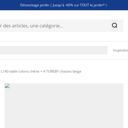
Déstockage jardin | Jusqu'à -60% sur TOUT le jardin*

Jusqu'à -50% sur une sélection literie


Découvrez les nouveautés de la collection

Inspirati
L140 table coloris chêne + 4 TUREBY chaises beige