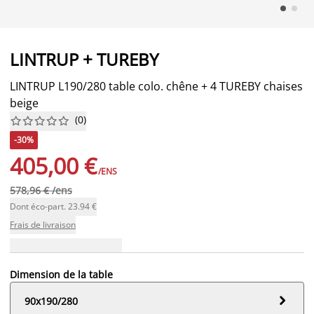
LINTRUP + TUREBY
LINTRUP L190/280 table colo. chêne + 4 TUREBY chaises
beige
(
0
)










-30%
405,00 €
/ENS
578,96 € /ens
Dont éco-part. 23.94 €
Frais de livraison
Dimension de la table

90x190/280