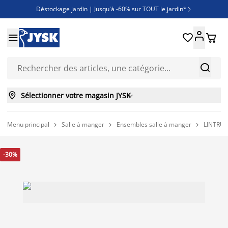
Déstockage jardin | Jusqu'à -60% sur TOUT le jardin*

Jusqu'à -50% sur une sélection literie





Découvrez les nouveautés de la collection



Sélectionner votre magasin JYSK

Menu principal
Salle à manger
Ensembles salle à manger
LINTRUP 



-30%