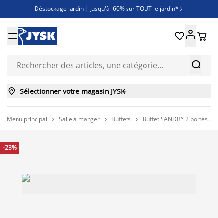
Déstockage jardin | Jusqu'à -60% sur TOUT le jardin*

Jusqu'à -50% sur une sélection literie





Découvrez les nouveautés de la collection



Sélectionner votre magasin JYSK

Menu principal
Salle à manger
Buffets
Buffet SANDBY 2 portes 3 ti



-23%