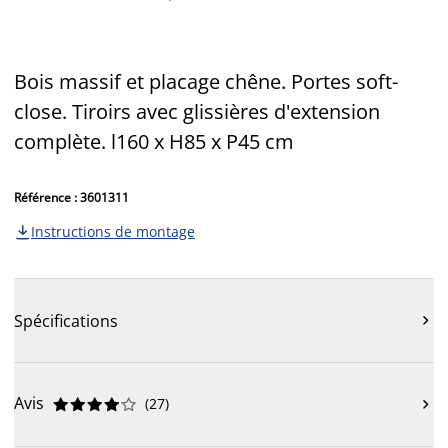
Bois massif et placage chêne. Portes soft-
close. Tiroirs avec glissières d'extension
complète. l160 x H85 x P45 cm
Référence : 3601311
Instructions de montage

Spécifications

Avis
(
27
)










