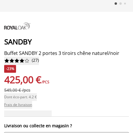
SANDBY
Buffet SANDBY 2 portes 3 tiroirs chêne naturel/noir
(
27
)










-23%
425,00 €
/PCS
549,00 € /pcs
Dont éco-part. 4.2 €
Frais de livraison
Livraison ou collecte en magasin ?