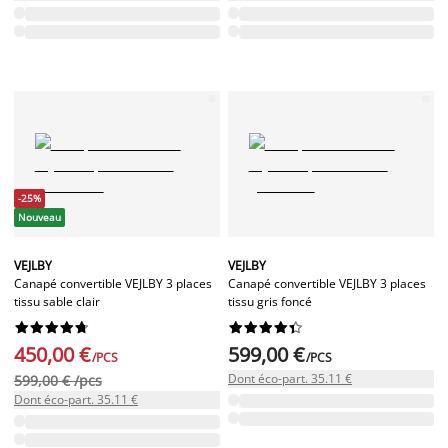
-25%
Nouveau
VEJLBY
VEJLBY
Canapé convertible VEJLBY 3 places
Canapé convertible VEJLBY 3 places
tissu sable clair
tissu gris foncé




















450,00 €
599,00 €
/PCS
/PCS
Dont éco-part. 35.11 €
599,00 € /pcs
Dont éco-part. 35.11 €