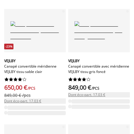
-23%
VEJLBY
VEJLBY
Canapé convertible méridienne
Canapé convertible avec méridienne
VEJLBY tissu sable clair
VEJLBY tissu gris foncé




















650,00 €
849,00 €
/PCS
/PCS
Dont éco-part. 17.03 €
849,00 € /pcs
Dont éco-part. 17.03 €