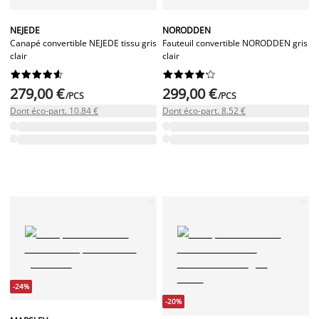
NEJEDE
NORODDEN
Canapé convertible NEJEDE tissu gris
Fauteuil convertible NORODDEN gris
clair
clair




















279,00 €
299,00 €
/PCS
/PCS
Dont éco-part. 10.84 €
Dont éco-part. 8.52 €
-24%
-20%