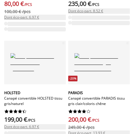
80,00 €
235,00 €
/PCS
/PCS
Dont éco-part. 8.52 €
100,00 € /pcs
Dont éco-part. 6.97 €
-20%
HOLSTED
PARADIS
Canapé convertible HOLSTED tissu
Canapé convertible PARADIS tissu
gris/naturel
gris clair/coloris chêne




















199,00 €
200,00 €
/PCS
/PCS
Dont éco-part. 6.97 €
249,00 € /pcs
Dont éco-part. 13.93 €