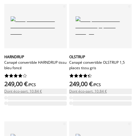
HARNDRUP
OLSTRUP
Canapé convertible HARNDRUP tissu
Canapé convertible OLSTRUP 1,5
bleu foncé
places tissu gris




















249,00 €
249,00 €
/PCS
/PCS
Dont éco-part. 10.84 €
Dont éco-part. 10.84 €