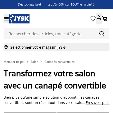
Déstockage jardin | Jusqu'à -60% sur TOUT le jardin*

Jusqu'à -50% sur une sélection literie





Découvrez les nouveautés de la collection



Sélectionner votre magasin JYSK

Menu principal
Salon
Canapés convertibles


Transformez votre salon
avec un canapé convertible
Bien plus qu'une simple solution d'appoint : les canapés
convertibles sont un réel atout dans votre salon, alliant
...
En savoir plus
fonctionnalité et élégance. Ces canapés convertibles sont