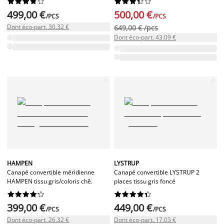




















499,00 €
500,00 €
/PCS
/PCS
Dont éco-part. 30.32 €
649,00 € /pcs
Dont éco-part. 43.09 €
HAMPEN
LYSTRUP
Canapé convertible méridienne
Canapé convertible LYSTRUP 2
HAMPEN tissu gris/coloris chê.
places tissu gris foncé




















399,00 €
449,00 €
/PCS
/PCS
Dont éco-part. 26.32 €
Dont éco-part. 17.03 €