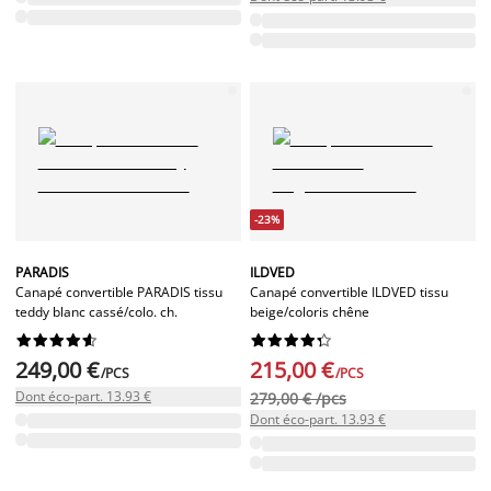
-23%
PARADIS
ILDVED
Canapé convertible PARADIS tissu
Canapé convertible ILDVED tissu
teddy blanc cassé/colo. ch.
beige/coloris chêne




















249,00 €
215,00 €
/PCS
/PCS
Dont éco-part. 13.93 €
279,00 € /pcs
Dont éco-part. 13.93 €