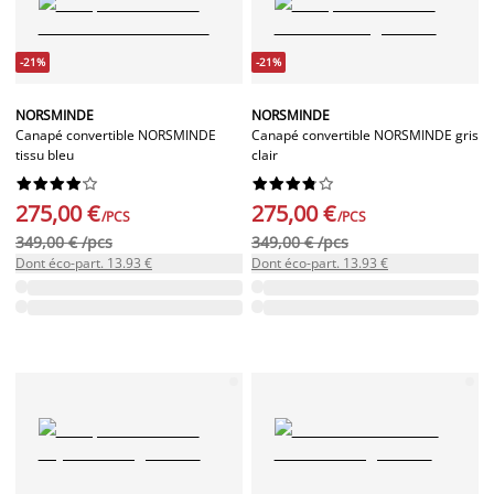
-21%
-21%
NORSMINDE
NORSMINDE
Canapé convertible NORSMINDE
Canapé convertible NORSMINDE gris
tissu bleu
clair




















275,00 €
275,00 €
/PCS
/PCS
349,00 € /pcs
349,00 € /pcs
Dont éco-part. 13.93 €
Dont éco-part. 13.93 €