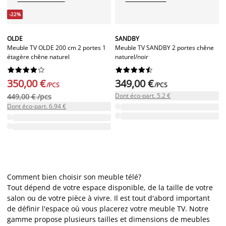
-22%
OLDE
SANDBY
Meuble TV OLDE 200 cm 2 portes 1
Meuble TV SANDBY 2 portes chêne
étagère chêne naturel
naturel/noir




















350,00 €
349,00 €
/PCS
/PCS
Dont éco-part. 5.2 €
449,00 € /pcs
Dont éco-part. 6.94 €
Comment bien choisir son meuble télé?
Tout dépend de votre espace disponible, de la taille de votre
salon ou de votre pièce à vivre. Il est tout d'abord important
de définir l'espace où vous placerez votre meuble TV. Notre
gamme propose plusieurs tailles et dimensions de meubles