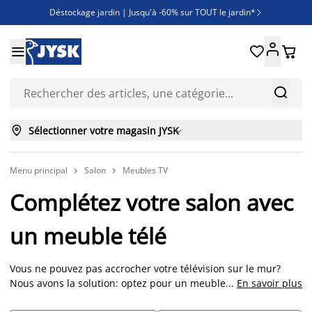
Déstockage jardin | Jusqu'à -60% sur TOUT le jardin*

Jusqu'à -50% sur une sélection literie





Découvrez les nouveautés de la collection



Sélectionner votre magasin JYSK

Menu principal
Salon
Meubles TV


Complétez votre salon avec
un meuble télé
Vous ne pouvez pas accrocher votre télévision sur le mur?
Nous avons la solution: optez pour un meuble télé tendance
...
En savoir plus
et fonctionnel. Dans un aspect boisé chaleureux, dans un