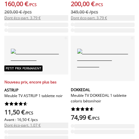
160,00 €
200,00 €
/PCS
/PCS
269,00 € /pcs
349,00 € /pcs
Dont éco-part. 3.79 €
Dont éco-part. 3.79 €
PETIT PRIX PERMANENT
Nouveau prix, encore plus bas
DOKKEDAL
ASTRUP
Meuble TV DOKKEDAL 1 tablette
Meuble TV ASTRUP 1 tablette noir
coloris béton/noir




















11,50 €
/PCS
74,99 €
/PCS
Avant :
16,50 € /pcs
Dont éco-part. 1.07 €