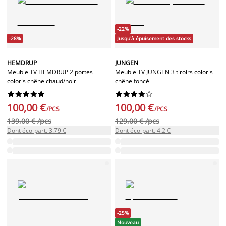
-22%
-28%
Jusqu'à épuisement des stocks
HEMDRUP
JUNGEN
Meuble TV HEMDRUP 2 portes
Meuble TV JUNGEN 3 tiroirs coloris
coloris chêne chaud/noir
chêne foncé




















100,00 €
100,00 €
/PCS
/PCS
139,00 € /pcs
129,00 € /pcs
Dont éco-part. 3.79 €
Dont éco-part. 4.2 €
-25%
Nouveau