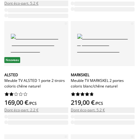
Dont éco-part. 5.2 €
Nouveau
ALSTED
MARKSKEL
Meuble TV ALSTED 1 porte 2 tiroirs
Meuble TV MARKSKEL 2 portes
coloris chêne naturel
coloris blanc/chêne naturel




















169,00 €
219,00 €
/PCS
/PCS
Dont éco-part. 2.2 €
Dont éco-part. 5.2 €