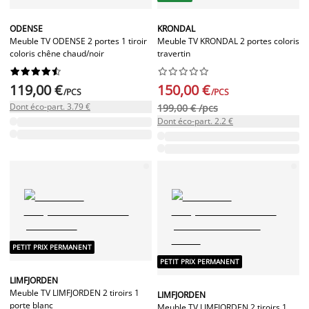
ODENSE
KRONDAL
Meuble TV ODENSE 2 portes 1 tiroir
Meuble TV KRONDAL 2 portes coloris
coloris chêne chaud/noir
travertin




















119,00 €
150,00 €
/PCS
/PCS
Dont éco-part. 3.79 €
199,00 € /pcs
Dont éco-part. 2.2 €
PETIT PRIX PERMANENT
PETIT PRIX PERMANENT
LIMFJORDEN
Meuble TV LIMFJORDEN 2 tiroirs 1
LIMFJORDEN
porte blanc
Meuble TV LIMFJORDEN 2 tiroirs 1