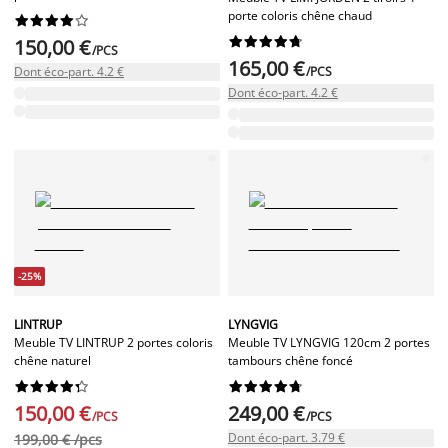
porte coloris chêne chaud




















150,00 €
/PCS
165,00 €
Dont éco-part. 4.2 €
/PCS
Dont éco-part. 4.2 €
-25%
LINTRUP
LYNGVIG
Meuble TV LINTRUP 2 portes coloris
Meuble TV LYNGVIG 120cm 2 portes
chêne naturel
tambours chêne foncé




















150,00 €
249,00 €
/PCS
/PCS
Dont éco-part. 3.79 €
199,00 € /pcs