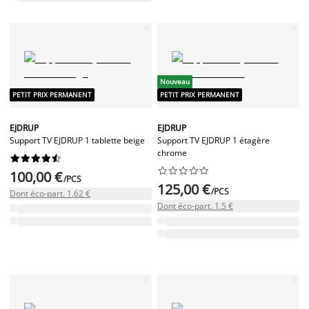
Nouveau
PETIT PRIX PERMANENT
PETIT PRIX PERMANENT
EJDRUP
EJDRUP
Support TV EJDRUP 1 tablette beige
Support TV EJDRUP 1 étagère
chrome




















100,00 €
/PCS
125,00 €
/PCS
Dont éco-part. 1.62 €
Dont éco-part. 1.5 €