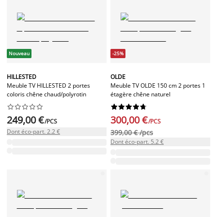
Nouveau
-25%
HILLESTED
OLDE
Meuble TV HILLESTED 2 portes
Meuble TV OLDE 150 cm 2 portes 1
coloris chêne chaud/polyrotin
étagère chêne naturel




















249,00 €
300,00 €
/PCS
/PCS
Dont éco-part. 2.2 €
399,00 € /pcs
Dont éco-part. 5.2 €