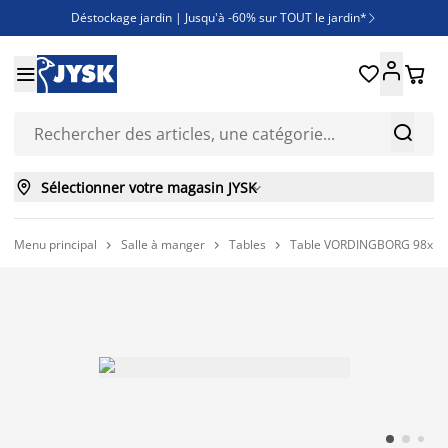
Déstockage jardin | Jusqu'à -60% sur TOUT le jardin*

Jusqu'à -50% sur une sélection literie





Découvrez les nouveautés de la collection



Sélectionner votre magasin JYSK

Menu principal
Salle à manger
Tables
Table VORDINGBORG 98x19


