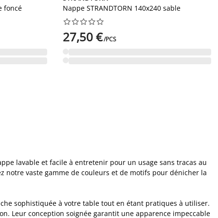
e foncé
Nappe STRANDTORN 140x240 sable










27,50 €
/PCS
ppe lavable et facile à entretenir pour un usage sans tracas au
ez notre vaste gamme de couleurs et de motifs pour dénicher la
he sophistiquée à votre table tout en étant pratiques à utiliser.
ation. Leur conception soignée garantit une apparence impeccable