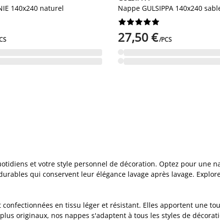
IE 140x240 naturel
Nappe GULSIPPA 140x240 sabl










27,50 €
CS
/PCS
tidiens et votre style personnel de décoration. Optez pour une na
durables qui conservent leur élégance lavage après lavage. Explor
confectionnées en tissu léger et résistant. Elles apportent une touc
 plus originaux, nos nappes s'adaptent à tous les styles de décor