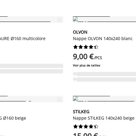
NENT
PETIT PRIX PERMANENT
OLVON
URE Ø160 multicolore
Nappe OLVON 140x240 blanc










9,00 €
/PCS
Voir plus de tailles
NENT
PETIT PRIX PERMANENT
STILKEG
G Ø160 beige
Nappe STILKEG 140x240 beige










15,00 €