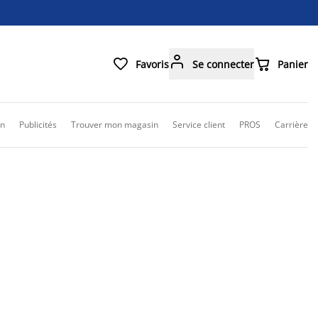



Favoris
Se connecter
Panier
on
Publicités
Trouver mon magasin
Service client
PROS
Carrière