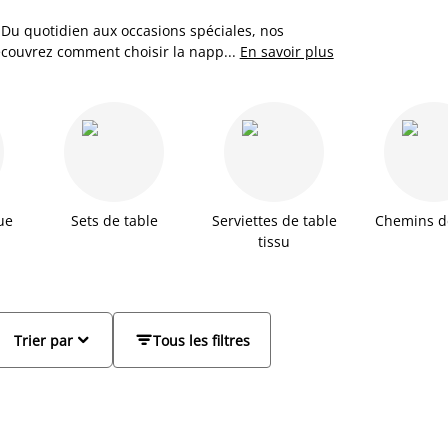
 Du quotidien aux occasions spéciales, nos
 Découvrez comment choisir la nappe idéale pour
...
En savoir plus
 de votre pièce.
ue
Sets de table
Serviettes de table
Chemins d
tissu


Trier par
Tous les filtres