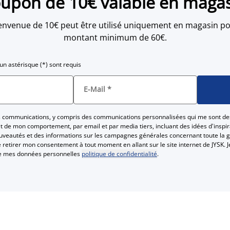
upon de 10€ valable en maga
envenue de 10€ peut être utilisé uniquement en magasin po
montant minimum de 60€.
n astérisque (*) sont requis
E-Mail
*
es communications, y compris des communications personnalisées qui me sont de
 de mon comportement, par email et par media tiers, incluant des idées d'inspira
ouveautés et des informations sur les campagnes générales concernant toute la 
Je retirer mon consentement à tout moment en allant sur le site internet de JYSK. J
te mes données personnelles
politique de confidentialité
.