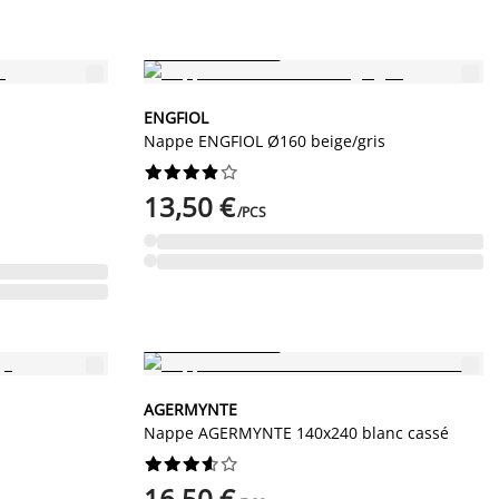
PETIT PRIX PERMANENT
ENGFIOL
Nappe ENGFIOL Ø160 beige/gris










13,50 €
/PCS
PETIT PRIX PERMANENT
AGERMYNTE
Nappe AGERMYNTE 140x240 blanc cassé










16,50 €