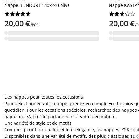
Nappe BLINDURT 140x240 olive
Nappe KASTAN




















20,00 €
20,00 €
/PCS
/P
Des nappes pour toutes les occasions
Pour sélectionner votre nappe, prenez en compte vos besoins quo
quotidien. Pour les occasions spéciales, recherchez des nappes 
nappe qui s'accorde parfaitement à votre décoration.
Une variété de style et de motifs
Connues pour leur qualité et leur élégance, les nappes JYSK sont 
Disponibles dans une variété de motifs, des plus classiques aux