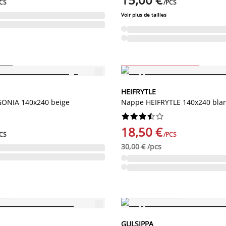
CS
/PCS
Voir plus de tailles
-38%
NENT
Jusqu'à épuisement des stocks
HEIFRYTLE
ONIA 140x240 beige
Nappe HEIFRYTLE 140x240 bla










18,50 €
CS
/PCS
30,00 € /pcs
NENT
PETIT PRIX PERMANENT
GULSIPPA