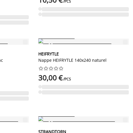
/PCS
PETIT PRIX PERMANENT
HEIFRYTLE
nc
Nappe HEIFRYTLE 140x240 naturel










30,00 €
/PCS
Nouveau
PETIT PRIX PERMANENT
STRANDTORN