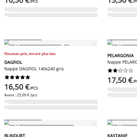
/PCS
/P
PETIT PRIX PERMANENT
PETIT PRIX PERMA
Nouveau prix, encore plus bas
PELARGONIA
Nappe PELARG
DAGFIOL
Nappe DAGFIOL 140x240 gris




















17,50 €
/P
16,50 €
/PCS
Avant :
25,00 € /pcs
PETIT PRIX PERMANENT
PETIT PRIX PERMA
BLINDURT
KASTANIE