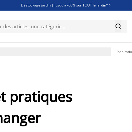
Déstockage jardin | Jusqu'à -60% sur TOUT le jardin*

Jusqu'à -50% sur une sélection literie


Découvrez les nouveautés de la collection

Inspirati
t pratiques
 manger