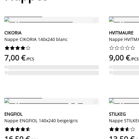
Nouveau
PETIT PRIX PERMANENT
PETIT PRIX PERMA
CIKORIA
HVITMAURE
Nappe CIKORIA 140x240 blanc
Nappe HVITMA




















7,00 €
9,00 €
/PCS
/PCS
PETIT PRIX PERMANENT
PETIT PRIX PERMA
ENGFIOL
STILKEG
Nappe ENGFIOL 140x240 beige/gris
Nappe STILKE




















16,50 €
13,50 €