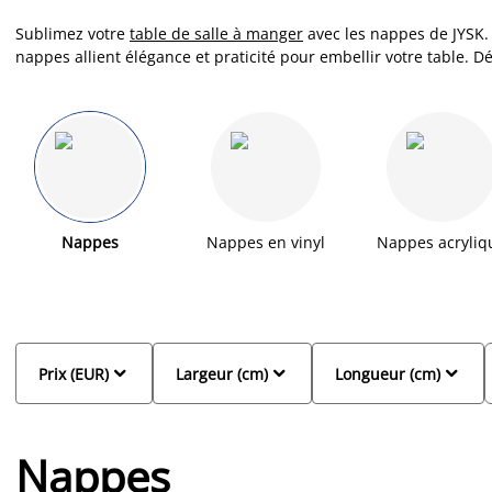
Sublimez votre
table de salle à manger
avec les nappes de JYSK.
nappes allient élégance et praticité pour embellir votre table.
votre espace de vie et comment elle peut transformer l'ambiance
Nappes
Nappes en vinyl
Nappes acryliq



Prix (EUR)
Largeur (cm)
Longueur (cm)
Nappes