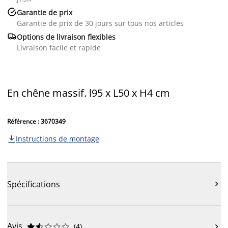

Garantie de prix
Garantie de prix de 30 jours sur tous nos articles

Options de livraison flexibles
Livraison facile et rapide
En chêne massif. l95 x L50 x H4 cm
Référence : 3670349
Instructions de montage

Spécifications

Avis
(
4
)










