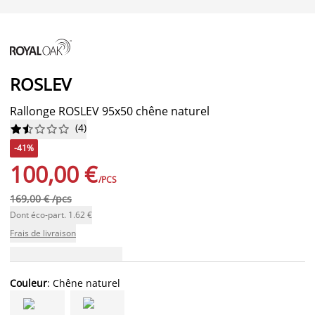
ROSLEV
Rallonge ROSLEV 95x50 chêne naturel
(
4
)










-41%
100,00 €
/PCS
169,00 € /pcs
Dont éco-part. 1.62 €
Frais de livraison
Couleur
: Chêne naturel