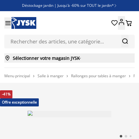
Déstockage jardin | Jusqu'à -60% sur TOUT le jardin*

Jusqu'à -50% sur une sélection literie





Découvrez les nouveautés de la collection



Sélectionner votre magasin JYSK

Menu principal
Salle à manger
Rallonges pour tables à manger
Ra



-41%
Offre exceptionnelle