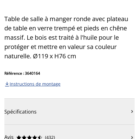
Table de salle à manger ronde avec plateau
de table en verre trempé et pieds en chêne
massif. Le bois est traité à l'huile pour le
protéger et mettre en valeur sa couleur
naturelle. Ø119 x H76 cm
Référence : 3640164
Instructions de montage

Spécifications

Avis
(
432
)










