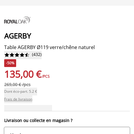
AGERBY
Table AGERBY Ø119 verre/chêne naturel
(
432
)










-50%
135,00 €
/PCS
269,00 € /pcs
Dont éco-part. 5.2 €
Frais de livraison
Livraison ou collecte en magasin ?