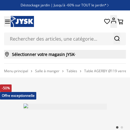
Déstockage jardin | Jusqu'à -60% sur TOUT le jardin*

Jusqu'à -50% sur une sélection literie





Découvrez les nouveautés de la collection



Sélectionner votre magasin JYSK

Menu principal
Salle à manger
Tables
Table AGERBY Ø119 verre/c



-50%
Offre exceptionnelle