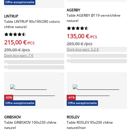
Offre exceptionnelle
AGERBY
Table AGERBY Ø119 verre/chêne
LINTRUP
naturel
Table LINTRUP 90x190/280 coloris
chêne naturel




















135,00 €
/PCS
215,00 €
/PCS
269,00 € /pcs
Dont éco-part. 5.2 €
299,00 € /pcs
Dont éco-part. 7 €
-50%
-41%
Offre exceptionnelle
Offre exceptionnelle
GRIBSKOV
ROSLEV
Table GRIBSKOV 100x230 chêne
Table ROSLEV 95x200 chêne
naturel
naturel/noir