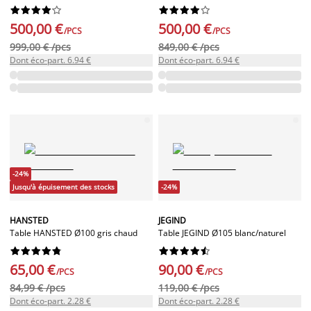




















500,00 €
500,00 €
/PCS
/PCS
999,00 € /pcs
849,00 € /pcs
Dont éco-part. 6.94 €
Dont éco-part. 6.94 €
-24%
Jusqu'à épuisement des stocks
-24%
HANSTED
JEGIND
Table HANSTED Ø100 gris chaud
Table JEGIND Ø105 blanc/naturel




















65,00 €
90,00 €
/PCS
/PCS
84,99 € /pcs
119,00 € /pcs
Dont éco-part. 2.28 €
Dont éco-part. 2.28 €