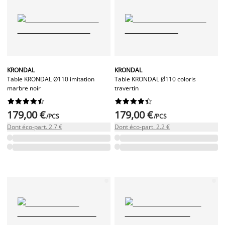
KRONDAL
KRONDAL
Table KRONDAL Ø110 imitation
Table KRONDAL Ø110 coloris
marbre noir
travertin




















179,00 €
179,00 €
/PCS
/PCS
Dont éco-part. 2.7 €
Dont éco-part. 2.2 €