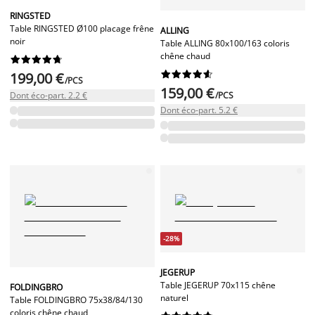
RINGSTED
Table RINGSTED Ø100 placage frêne
ALLING
noir
Table ALLING 80x100/163 coloris
chêne chaud




















199,00 €
/PCS
159,00 €
Dont éco-part. 2.2 €
/PCS
Dont éco-part. 5.2 €
-28%
JEGERUP
Table JEGERUP 70x115 chêne
FOLDINGBRO
naturel
Table FOLDINGBRO 75x38/84/130
coloris chêne chaud