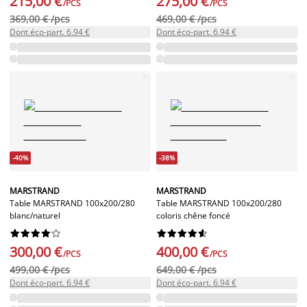
215,00 €
275,00 €
/PCS
/PCS
369,00 € /pcs
469,00 € /pcs
Dont éco-part. 6.94 €
Dont éco-part. 6.94 €
-40%
-38%
MARSTRAND
MARSTRAND
Table MARSTRAND 100x200/280
Table MARSTRAND 100x200/280
blanc/naturel
coloris chêne foncé




















300,00 €
400,00 €
/PCS
/PCS
499,00 € /pcs
649,00 € /pcs
Dont éco-part. 6.94 €
Dont éco-part. 6.94 €