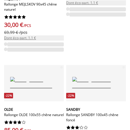
Dont éco-part. 1.1 €
Rallonge MEJLSKOV 90x45 chêne
naturel










30,00 €
/PCS
69,99 € /pcs
Dont éco-part. 1.1 €
-22%
-22%
OLDE
SANDBY
Rallonge OLDE 100x55 chêne naturel
Rallonge SANDBY 100x45 chêne
foncé



















