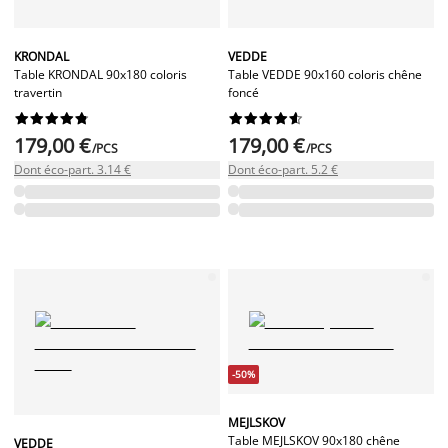
KRONDAL
VEDDE
Table KRONDAL 90x180 coloris
Table VEDDE 90x160 coloris chêne
travertin
foncé




















179,00 €
179,00 €
/PCS
/PCS
Dont éco-part. 3.14 €
Dont éco-part. 5.2 €
-50%
MEJLSKOV
Table MEJLSKOV 90x180 chêne
VEDDE