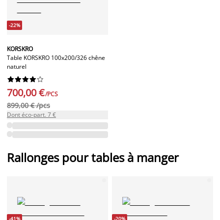
-22%
KORSKRO
Table KORSKRO 100x200/326 chêne
naturel










700,00 €
/PCS
899,00 € /pcs
Dont éco-part. 7 €
Rallonges pour tables à manger
-41%
-20%