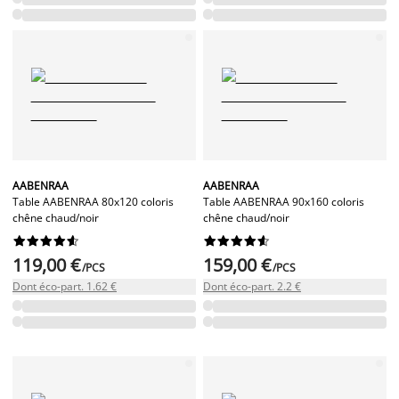
AABENRAA
AABENRAA
Table AABENRAA 80x120 coloris
Table AABENRAA 90x160 coloris
chêne chaud/noir
chêne chaud/noir




















119,00 €
159,00 €
/PCS
/PCS
Dont éco-part. 1.62 €
Dont éco-part. 2.2 €