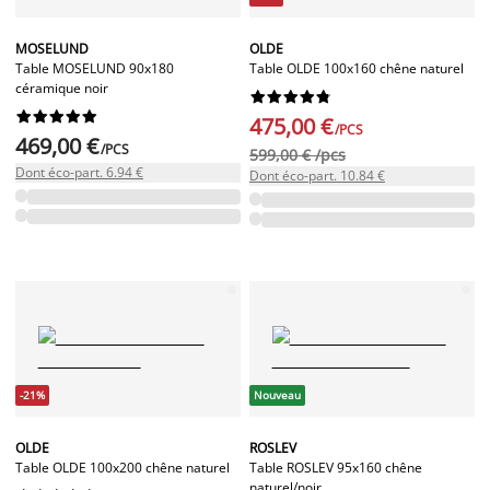
MOSELUND
OLDE
Table MOSELUND 90x180
Table OLDE 100x160 chêne naturel
céramique noir




















475,00 €
/PCS
469,00 €
/PCS
599,00 € /pcs
Dont éco-part. 6.94 €
Dont éco-part. 10.84 €
-21%
Nouveau
OLDE
ROSLEV
Table OLDE 100x200 chêne naturel
Table ROSLEV 95x160 chêne
naturel/noir