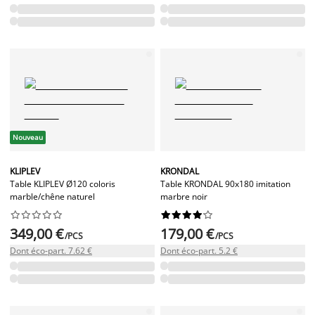
Nouveau
KLIPLEV
KRONDAL
Table KLIPLEV Ø120 coloris
Table KRONDAL 90x180 imitation
marble/chêne naturel
marbre noir




















349,00 €
179,00 €
/PCS
/PCS
Dont éco-part. 7.62 €
Dont éco-part. 5.2 €