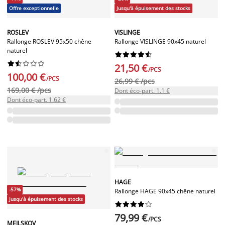
Offre exceptionnelle
Jusqu'à épuisement des stocks
ROSLEV
VISLINGE
Rallonge ROSLEV 95x50 chêne
Rallonge VISLINGE 90x45 naturel
naturel




















21,50 €
/PCS
100,00 €
/PCS
26,99 € /pcs
169,00 € /pcs
Dont éco-part. 1.1 €
Dont éco-part. 1.62 €
HAGE
-57%
Rallonge HAGE 90x45 chêne naturel
Jusqu'à épuisement des stocks










79,99 €
/PCS
MEJLSKOV