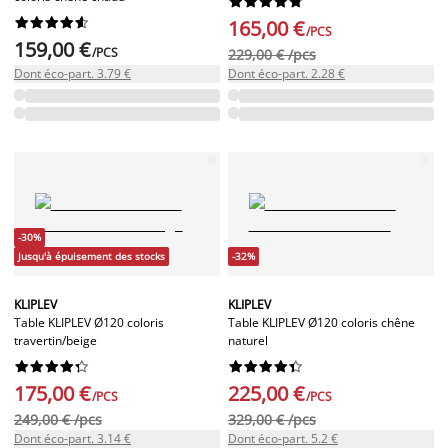




















165,00 €
/PCS
159,00 €
/PCS
229,00 € /pcs
Dont éco-part. 3.79 €
Dont éco-part. 2.28 €
-30%
Jusqu'à épuisement des stocks
-32%
KLIPLEV
KLIPLEV
Table KLIPLEV Ø120 coloris
Table KLIPLEV Ø120 coloris chêne
travertin/beige
naturel




















175,00 €
225,00 €
/PCS
/PCS
249,00 € /pcs
329,00 € /pcs
Dont éco-part. 3.14 €
Dont éco-part. 5.2 €