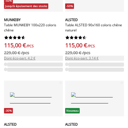
-50%
Jusqu'à épuisement des stocks
-50%
MUNKEBY
ALSTED
Table MUNKEBY 100x220 coloris
Table ALSTED 90x160 coloris chêne
chêne
naturel




















115,00 €
115,00 €
/PCS
/PCS
229,00 € /pcs
229,00 € /pcs
Dont éco-part. 4.2 €
Dont éco-part. 3.14 €
-30%
Nouveau
ALSTED
ALSTED