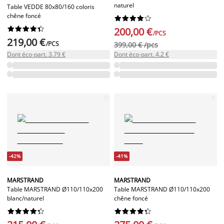
naturel
Table VEDDE 80x80/160 coloris
chêne foncé




















200,00 €
/PCS
219,00 €
/PCS
399,00 € /pcs
Dont éco-part. 3.79 €
Dont éco-part. 4.2 €
-42%
-41%
MARSTRAND
MARSTRAND
Table MARSTRAND Ø110/110x200
Table MARSTRAND Ø110/110x200
blanc/naturel
chêne foncé



















