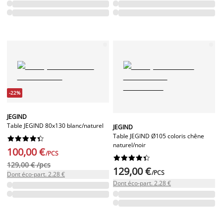
-22%
JEGIND
Table JEGIND 80x130 blanc/naturel
JEGIND
Table JEGIND Ø105 coloris chêne










naturel/noir
100,00 €
/PCS










129,00 € /pcs
129,00 €
/PCS
Dont éco-part. 2.28 €
Dont éco-part. 2.28 €