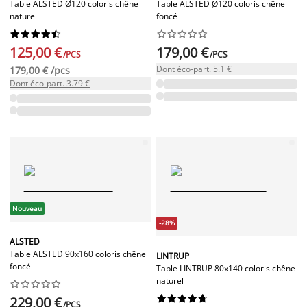
Table ALSTED Ø120 coloris chêne
Table ALSTED Ø120 coloris chêne
naturel
foncé




















125,00 €
179,00 €
/PCS
/PCS
Dont éco-part. 5.1 €
179,00 € /pcs
Dont éco-part. 3.79 €
Nouveau
-28%
ALSTED
Table ALSTED 90x160 coloris chêne
LINTRUP
foncé
Table LINTRUP 80x140 coloris chêne
naturel




















229,00 €
/PCS