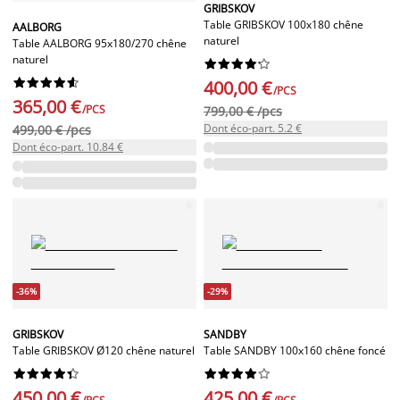
GRIBSKOV
Table GRIBSKOV 100x180 chêne
AALBORG
naturel
Table AALBORG 95x180/270 chêne
naturel




















400,00 €
/PCS
365,00 €
/PCS
799,00 € /pcs
Dont éco-part. 5.2 €
499,00 € /pcs
Dont éco-part. 10.84 €
-36%
-29%
GRIBSKOV
SANDBY
Table GRIBSKOV Ø120 chêne naturel
Table SANDBY 100x160 chêne foncé




















450,00 €
425,00 €