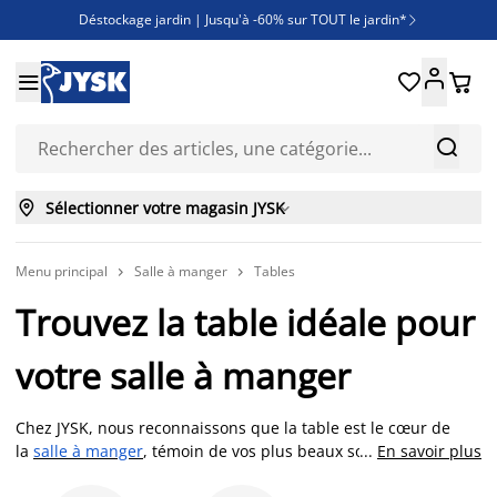
Déstockage jardin | Jusqu'à -60% sur TOUT le jardin*

Jusqu'à -50% sur une sélection literie





Découvrez les nouveautés de la collection



Sélectionner votre magasin JYSK

Menu principal
Salle à manger
Tables


Trouvez la table idéale pour
votre salle à manger
Chez JYSK, nous reconnaissons que la table est le cœur de
la
salle à manger
, témoin de vos plus beaux souvenirs. Elle
...
En savoir plus
accueille les repas, les projets, les rires et les discussions.