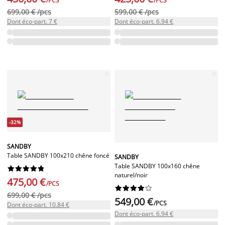
/PCS
/PCS
699,00 € /pcs
599,00 € /pcs
Dont éco-part. 7 €
Dont éco-part. 6.94 €
-32%
SANDBY
Table SANDBY 100x210 chêne foncé
SANDBY
Table SANDBY 100x160 chêne










naturel/noir
475,00 €
/PCS










699,00 € /pcs
549,00 €
/PCS
Dont éco-part. 10.84 €
Dont éco-part. 6.94 €