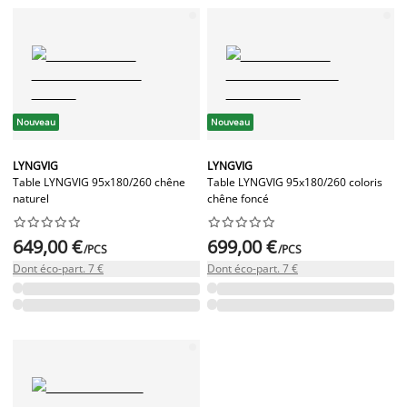
Nouveau
Nouveau
LYNGVIG
LYNGVIG
Table LYNGVIG 95x180/260 chêne
Table LYNGVIG 95x180/260 coloris
naturel
chêne foncé




















649,00 €
699,00 €
/PCS
/PCS
Dont éco-part. 7 €
Dont éco-part. 7 €