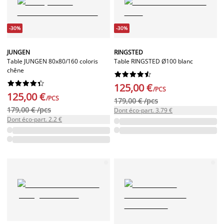
-30%
-30%
JUNGEN
RINGSTED
Table JUNGEN 80x80/160 coloris
Table RINGSTED Ø100 blanc
chêne




















125,00 €
/PCS
125,00 €
/PCS
179,00 € /pcs
179,00 € /pcs
Dont éco-part. 3.79 €
Dont éco-part. 2.2 €