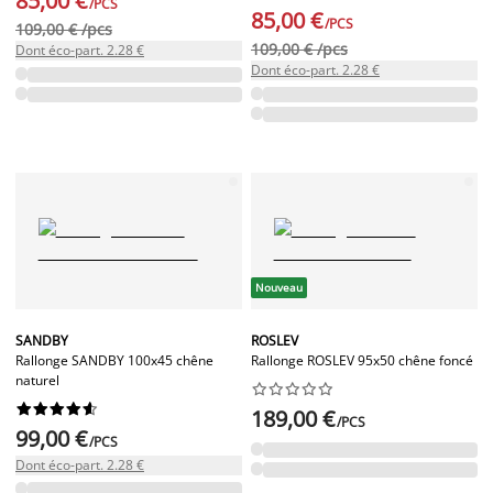
85,00 €
/PCS
85,00 €
/PCS
109,00 € /pcs
109,00 € /pcs
Dont éco-part. 2.28 €
Dont éco-part. 2.28 €
Nouveau
SANDBY
ROSLEV
Rallonge SANDBY 100x45 chêne
Rallonge ROSLEV 95x50 chêne foncé
naturel




















189,00 €
/PCS
99,00 €
/PCS
Dont éco-part. 2.28 €