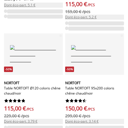
115,00 €
Dont éco-part. 5.1 €
/PCS
159,00 € /pcs
Dont éco-part. 5.2 €
-50%
-50%
NORTOFT
NORTOFT
Table NORTOFT Ø120 coloris chêne
Table NORTOFT 95x200 coloris
chaud/noir
chêne chaud/noir




















115,00 €
150,00 €
/PCS
/PCS
229,00 € /pcs
299,00 € /pcs
Dont éco-part. 3.79 €
Dont éco-part. 3.14 €