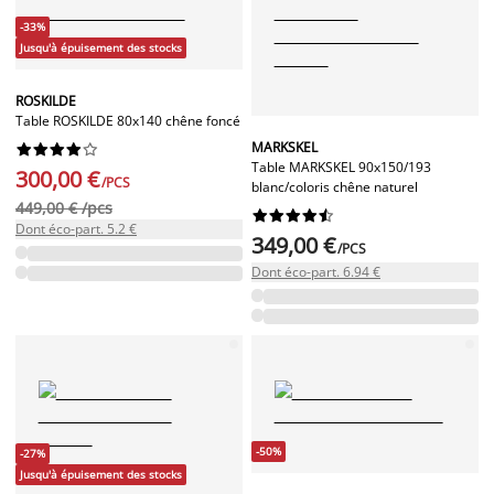
-33%
Jusqu'à épuisement des stocks
ROSKILDE
Table ROSKILDE 80x140 chêne foncé
MARKSKEL










Table MARKSKEL 90x150/193
300,00 €
/PCS
blanc/coloris chêne naturel
449,00 € /pcs










Dont éco-part. 5.2 €
349,00 €
/PCS
Dont éco-part. 6.94 €
-50%
-27%
Jusqu'à épuisement des stocks