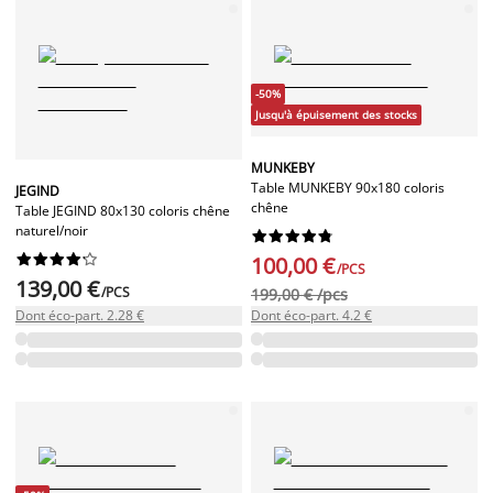
-50%
Jusqu'à épuisement des stocks
MUNKEBY
Table MUNKEBY 90x180 coloris
JEGIND
chêne
Table JEGIND 80x130 coloris chêne
naturel/noir




















100,00 €
/PCS
139,00 €
/PCS
199,00 € /pcs
Dont éco-part. 2.28 €
Dont éco-part. 4.2 €