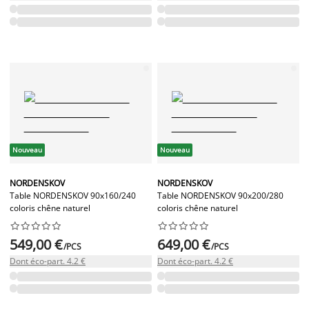
Nouveau
Nouveau
NORDENSKOV
NORDENSKOV
Table NORDENSKOV 90x160/240
Table NORDENSKOV 90x200/280
coloris chêne naturel
coloris chêne naturel




















549,00 €
649,00 €
/PCS
/PCS
Dont éco-part. 4.2 €
Dont éco-part. 4.2 €