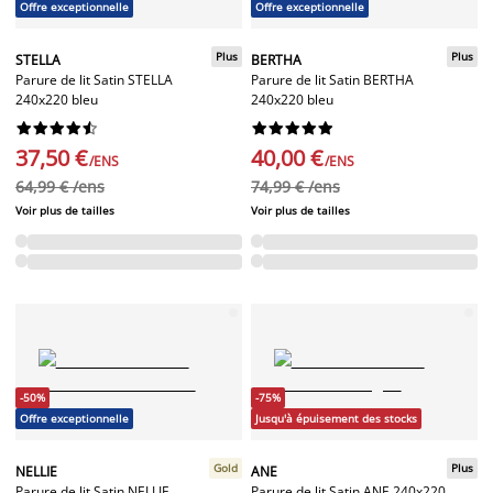
Offre exceptionnelle
Offre exceptionnelle
Plus
Plus
STELLA
BERTHA
Parure de lit Satin STELLA
Parure de lit Satin BERTHA
240x220 bleu
240x220 bleu




















37,50 €
40,00 €
/ENS
/ENS
64,99 € /ens
74,99 € /ens
Voir plus de tailles
Voir plus de tailles
-50%
-75%
Offre exceptionnelle
Jusqu'à épuisement des stocks
Gold
Plus
NELLIE
ANE
Parure de lit Satin NELLIE
Parure de lit Satin ANE 240x220