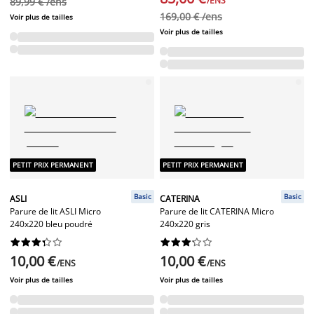
/ENS
89,99 € /ens
169,00 € /ens
Voir plus de tailles
Voir plus de tailles
PETIT PRIX PERMANENT
PETIT PRIX PERMANENT
Basic
Basic
ASLI
CATERINA
Parure de lit ASLI Micro
Parure de lit CATERINA Micro
240x220 bleu poudré
240x220 gris




















10,00 €
10,00 €
/ENS
/ENS
Voir plus de tailles
Voir plus de tailles