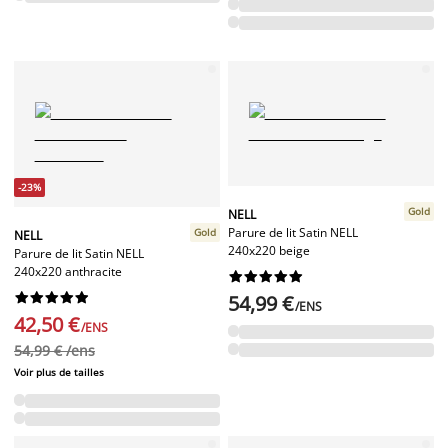
-23%
Gold
NELL
Parure de lit Satin NELL
Gold
NELL
240x220 beige
Parure de lit Satin NELL
240x220 anthracite




















54,99 €
/ENS
42,50 €
/ENS
54,99 € /ens
Voir plus de tailles