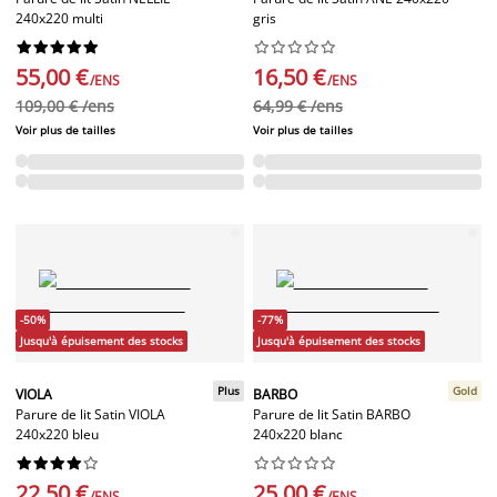
240x220 multi
gris




















55,00 €
16,50 €
/ENS
/ENS
109,00 € /ens
64,99 € /ens
Voir plus de tailles
Voir plus de tailles
-50%
-77%
Jusqu'à épuisement des stocks
Jusqu'à épuisement des stocks
Plus
Gold
VIOLA
BARBO
Parure de lit Satin VIOLA
Parure de lit Satin BARBO
240x220 bleu
240x220 blanc




















22,50 €
25,00 €
/ENS
/ENS