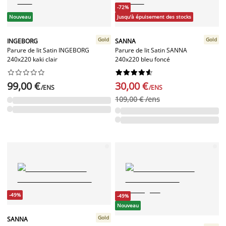
-72%
Nouveau
Jusqu'à épuisement des stocks
Gold
Gold
INGEBORG
SANNA
Parure de lit Satin INGEBORG
Parure de lit Satin SANNA
240x220 kaki clair
240x220 bleu foncé




















99,00 €
30,00 €
/ENS
/ENS
109,00 € /ens
-49%
-49%
Nouveau
Gold
SANNA