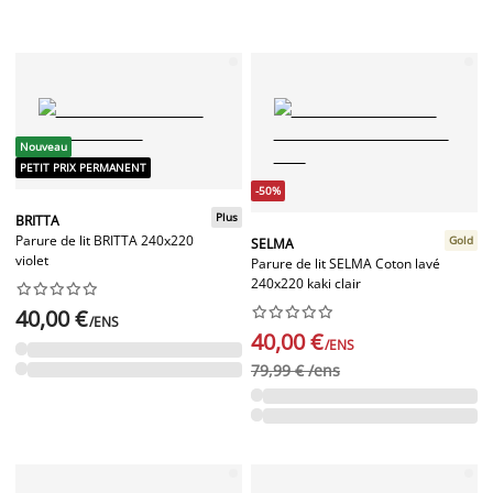
Nouveau
PETIT PRIX PERMANENT
-50%
Plus
BRITTA
Parure de lit BRITTA 240x220
Gold
SELMA
violet
Parure de lit SELMA Coton lavé
240x220 kaki clair




















40,00 €
/ENS
40,00 €
/ENS
79,99 € /ens