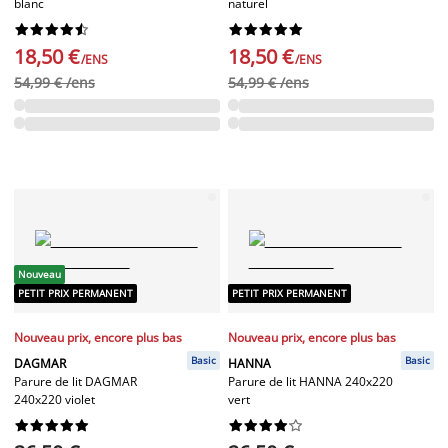
blanc
naturel




















18,50 €
18,50 €
/ENS
/ENS
54,99 € /ens
54,99 € /ens
Nouveau
PETIT PRIX PERMANENT
PETIT PRIX PERMANENT
Nouveau prix, encore plus bas
Nouveau prix, encore plus bas
Basic
Basic
DAGMAR
HANNA
Parure de lit DAGMAR
Parure de lit HANNA 240x220
240x220 violet
vert



















