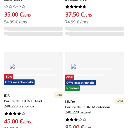




















35,00 €
37,50 €
/ENS
/ENS
54,99 € /ens
74,99 € /ens
-50%
-50%
Offre exceptionnelle
Offre exceptionnelle
Nouveau
Gold
IDA
Parure de lit IDA Fil teint
Gold
LINDA
240x220 blanc/noir
Parure de lit LINDA coton/lin
240x220 naturel




















45,00 €
/ENS
85,00 €