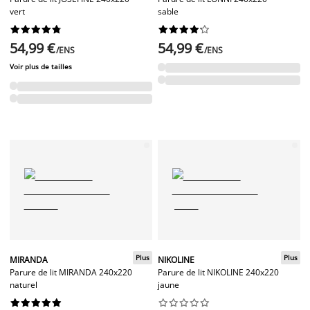
vert
sable




















54,99 €
54,99 €
/ENS
/ENS
Voir plus de tailles
Plus
Plus
MIRANDA
NIKOLINE
Parure de lit MIRANDA 240x220
Parure de lit NIKOLINE 240x220
naturel
jaune



















