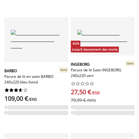
-66%
Jusqu'à épuisement des stocks
Gold
INGEBORG
Parure de lit Satin INGEBORG
Gold
BARBO
240x220 vert
Parure de lit en satin BARBO
240x220 bleu foncé




















27,50 €
/ENS
109,00 €
/ENS
79,99 € /ens