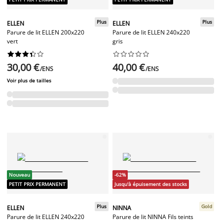
Plus
Plus
ELLEN
ELLEN
Parure de lit ELLEN 200x220
Parure de lit ELLEN 240x220
vert
gris




















30,00 €
40,00 €
/ENS
/ENS
Voir plus de tailles
Nouveau
-62%
PETIT PRIX PERMANENT
Jusqu'à épuisement des stocks
Plus
Gold
ELLEN
NINNA
Parure de lit ELLEN 240x220
Parure de lit NINNA Fils teints