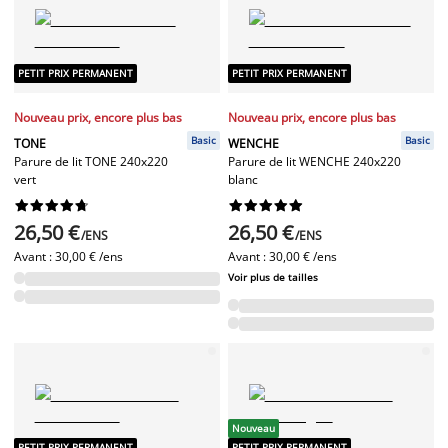
PETIT PRIX PERMANENT
PETIT PRIX PERMANENT
Nouveau prix, encore plus bas
Nouveau prix, encore plus bas
Basic
Basic
TONE
WENCHE
Parure de lit TONE 240x220
Parure de lit WENCHE 240x220
vert
blanc




















26,50 €
26,50 €
/ENS
/ENS
Avant :
30,00 € /ens
Avant :
30,00 € /ens
Voir plus de tailles
Nouveau
PETIT PRIX PERMANENT
PETIT PRIX PERMANENT