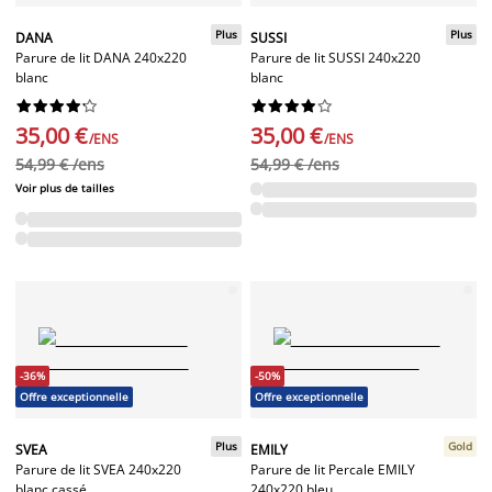
Plus
Plus
DANA
SUSSI
Parure de lit DANA 240x220
Parure de lit SUSSI 240x220
blanc
blanc




















35,00 €
35,00 €
/ENS
/ENS
54,99 € /ens
54,99 € /ens
Voir plus de tailles
-36%
-50%
Offre exceptionnelle
Offre exceptionnelle
Plus
Gold
SVEA
EMILY
Parure de lit SVEA 240x220
Parure de lit Percale EMILY
blanc cassé
240x220 bleu