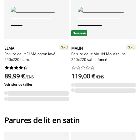
Nouveau
Gold
Gold
ELMA
MALIN
Parure de lit ELMA coton lavé
Parure de lit MALIN Mousseline
240x220 blanc
240x220 sable foncé




















89,99 €
119,00 €
/ENS
/ENS
Voir plus de tailles
Parures de lit en satin