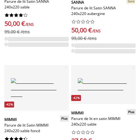
Parure de lit Satin SANNA
Gold
SANNA
240x220 sable
Parure de lit Satin SANNA
240x220 aubergine




















50,00 €
/ENS
50,00 €
/ENS
99,00 € /ens
99,00 € /ens
-42%
-42%
Plus
MIMMI
Parure de lit en satin MIMMI
Plus
MIMMI
240x220 sable
Parure de lit Satin MIMMI
240x220 sable foncé



















