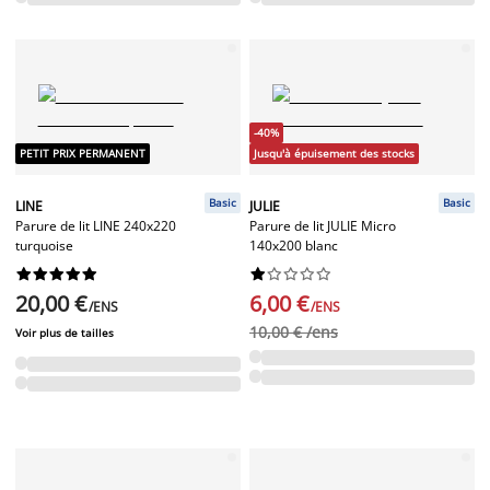
-40%
PETIT PRIX PERMANENT
Jusqu'à épuisement des stocks
Basic
Basic
LINE
JULIE
Parure de lit LINE 240x220
Parure de lit JULIE Micro
turquoise
140x200 blanc




















20,00 €
6,00 €
/ENS
/ENS
10,00 € /ens
Voir plus de tailles