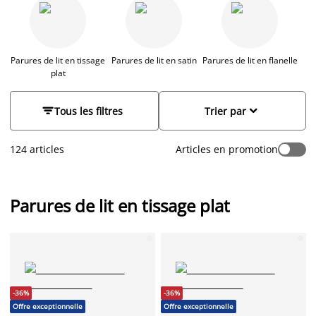
chaleureux dans votre chambre à coucher. Plus qu'un atout
confort, la parure de lit s'impose également comme un critère
déco indispensable : à motifs, dans différents coloris et
différentes matières, trouvez celle qu'il vous faut parmi une
large gamme chez JYSK.
Parures de lit en tissage
Parures de lit en satin
Parures de lit en flanelle
plat


Tous les filtres
Trier par
124 articles
Articles en promotion
Parures de lit en tissage plat
-36%
-36%
Offre exceptionnelle
Offre exceptionnelle