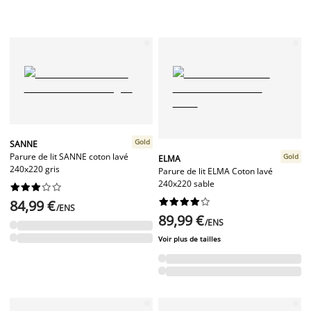
Gold
SANNE
Parure de lit SANNE coton lavé
Gold
ELMA
240x220 gris
Parure de lit ELMA Coton lavé
240x220 sable




















84,99 €
/ENS
89,99 €
/ENS
Voir plus de tailles