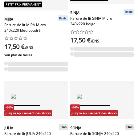
PETIT PRIX PERMANENT
Basic
SINJA
Parure de lit SINJA Micro
Basic
MIRA
240x220 beige
Parure de lit MIRA Micro
240x220 bleu poudré




















17,50 €
/ENS
17,50 €
/ENS
Voir plus de tailles
-66%
-66%
Jusqu'à épuisement des stocks
Jusqu'à épuisement des stocks
Plus
Plus
JULIA
SONJA
Parure de lit JULIA 240x220
Parure de lit SONJA 240x220