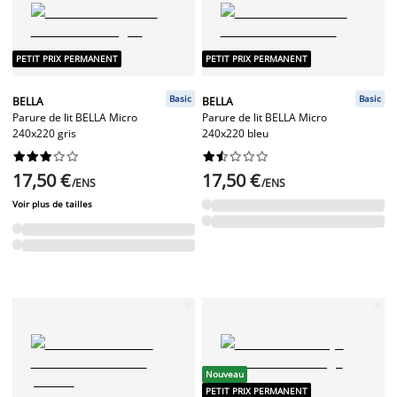
PETIT PRIX PERMANENT
PETIT PRIX PERMANENT
Basic
Basic
BELLA
BELLA
Parure de lit BELLA Micro
Parure de lit BELLA Micro
240x220 gris
240x220 bleu




















17,50 €
17,50 €
/ENS
/ENS
Voir plus de tailles
Nouveau
PETIT PRIX PERMANENT