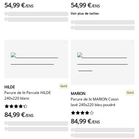
54,99 €
54,99 €
/ENS
/ENS
Voir plus de tailles
Gold
HILDE
Parure de lit Percale HILDE
Gold
MARION
240x220 blanc
Parure de lit MARION Coton
lavé 240x220 bleu poudré




















84,99 €
/ENS
84,99 €
/ENS