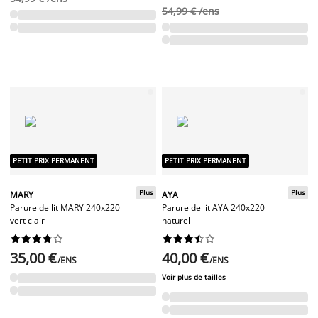
54,99 € /ens
PETIT PRIX PERMANENT
PETIT PRIX PERMANENT
Plus
Plus
MARY
AYA
Parure de lit MARY 240x220
Parure de lit AYA 240x220
vert clair
naturel




















35,00 €
40,00 €
/ENS
/ENS
Voir plus de tailles