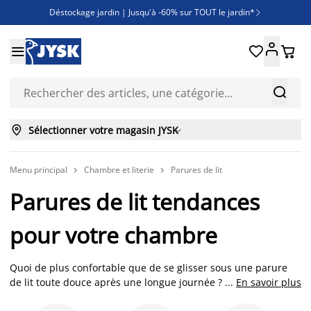
Déstockage jardin | Jusqu'à -60% sur TOUT le jardin*

Jusqu'à -50% sur une sélection literie





Découvrez les nouveautés de la collection



Sélectionner votre magasin JYSK

Menu principal
Chambre et literie
Parures de lit


Parures de lit tendances
pour votre chambre
Quoi de plus confortable que de se glisser sous une parure
de lit toute douce après une longue journée ? Appréciez le
...
En savoir plus
réconfort d'une parure de lit ou d'un linge de lit tendance et