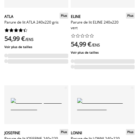
Plus
Plus
ATLA
ELINE
Parure de lit ATLA 240x220 gris
Parure de lit ELINE 240x220
vert




















54,99 €
/ENS
54,99 €
/ENS
Voir plus de tailles
Voir plus de tailles
Plus
Plus
JOSEFINE
LONNI
Parure de lit JOSEFINE 240x220
Parure de lit LONNI 240x220