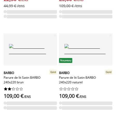
44,99 € /ens
109,00 € /ens
Nouveau
Gold
Gold
BARBO
BARBO
Parure de lit Satin BARBO
Parure de lit Satin BARBO
240x220 brun
240x220 naturel




















109,00 €
109,00 €
/ENS
/ENS