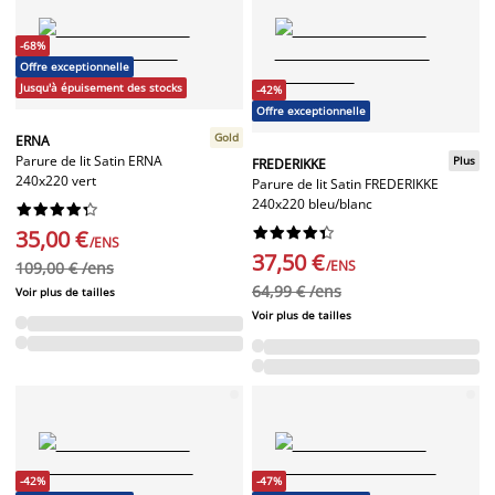
-68%
Offre exceptionnelle
Jusqu'à épuisement des stocks
-42%
Offre exceptionnelle
Gold
ERNA
Parure de lit Satin ERNA
Plus
FREDERIKKE
240x220 vert
Parure de lit Satin FREDERIKKE
240x220 bleu/blanc




















35,00 €
/ENS
37,50 €
/ENS
109,00 € /ens
64,99 € /ens
Voir plus de tailles
Voir plus de tailles
-42%
-47%