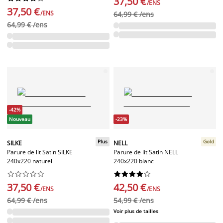
37,50 €
/ENS
37,50 €
/ENS
64,99 € /ens
64,99 € /ens
-42%
Nouveau
-23%
Plus
Gold
SILKE
NELL
Parure de lit Satin SILKE
Parure de lit Satin NELL
240x220 naturel
240x220 blanc




















37,50 €
42,50 €
/ENS
/ENS
64,99 € /ens
54,99 € /ens
Voir plus de tailles