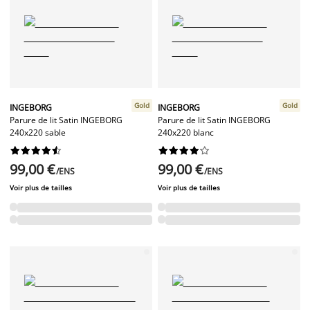
Gold
Gold
INGEBORG
INGEBORG
Parure de lit Satin INGEBORG
Parure de lit Satin INGEBORG
240x220 sable
240x220 blanc




















99,00 €
99,00 €
/ENS
/ENS
Voir plus de tailles
Voir plus de tailles