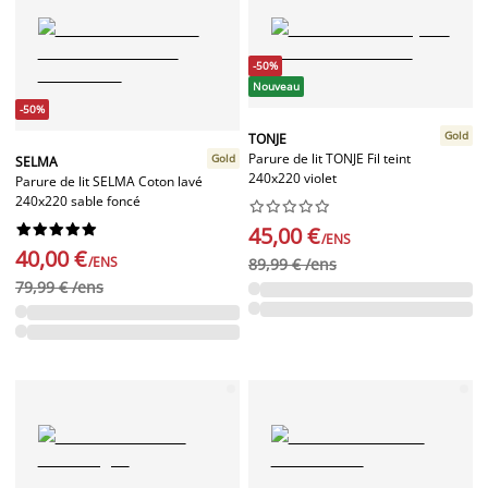
-50%
Nouveau
-50%
Gold
TONJE
Parure de lit TONJE Fil teint
Gold
SELMA
240x220 violet
Parure de lit SELMA Coton lavé
240x220 sable foncé




















45,00 €
/ENS
40,00 €
/ENS
89,99 € /ens
79,99 € /ens