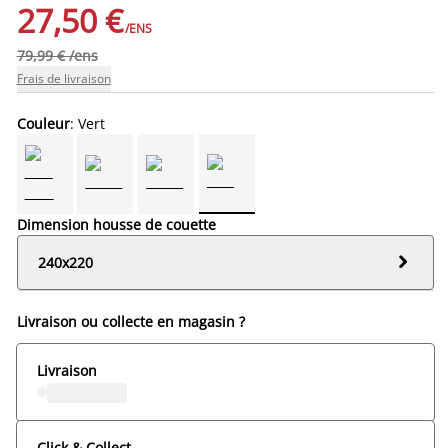
27,50 €
/ENS
79,99 € /ens
Frais de livraison
Couleur
: Vert
Dimension housse de couette

240x220
Livraison ou collecte en magasin ?
Livraison
Click & Collect