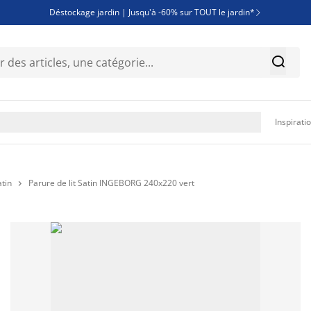
Déstockage jardin | Jusqu'à -60% sur TOUT le jardin*

Jusqu'à -50% sur une sélection literie


Découvrez les nouveautés de la collection

Inspirati
atin
Parure de lit Satin INGEBORG 240x220 vert
