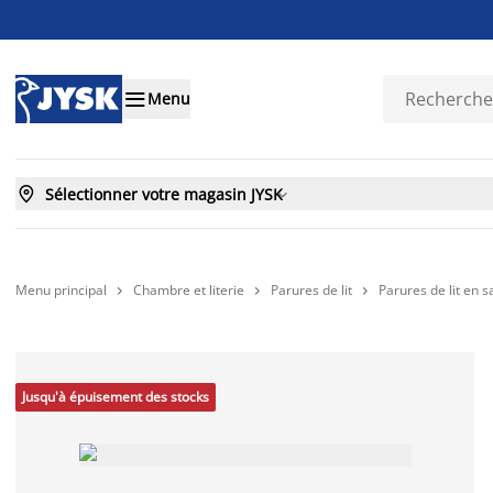

Menu

Sélectionner votre magasin JYSK

Menu principal
Chambre et literie
Parures de lit
Parures de lit en s



Jusqu'à épuisement des stocks