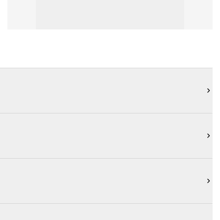


