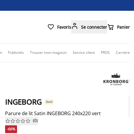



Favoris
Se connecter
Panier
on
Publicités
Trouver mon magasin
Service client
PROS
Carrière
INGEBORG
Gold
Parure de lit Satin INGEBORG 240x220 vert
(
0
)










-66%