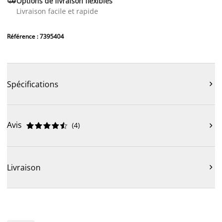
Options de livraison flexibles
Livraison facile et rapide
Référence : 7395404
Spécifications

Avis
(
4
)











Livraison
