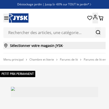
Déstockage jardin | Jusqu'à -60% sur TOUT le jardin*

Jusqu'à -50% sur une sélection literie





Découvrez les nouveautés de la collection



Sélectionner votre magasin JYSK

Menu principal
Chambre et literie
Parures de lit
Parures de lit en fl



PETIT PRIX PERMANENT