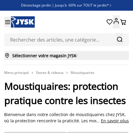
Déstockage jardin | Jusqu'à -60% sur TOUT le jardin*

Jusqu'à -50% sur une sélection literie





Découvrez les nouveautés de la collection



Sélectionner votre magasin JYSK

Menu principal
Stores & rideaux
Moustiquaires


Moustiquaires: protection
pratique contre les insectes
Bienvenue dans notre collection de moustiquaires chez JYSK,
où la protection rencontre la praticité. Les moustiquaires sont
...
En savoir plus
des alliées essentielles pour vous protéger des insectes tout