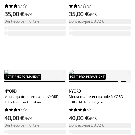




















35,00 €
35,00 €
/PCS
/PCS
Dont éco-part. 0.72 €
Dont éco-part. 0.72 €
PETIT PRIX PERMANENT
PETIT PRIX PERMANENT
NYORD
NYORD
Moustiquaire enroulable NYORD
Moustiquaire enroulable NYORD
130x160 fenêtre blanc
130x160 fenêtre gris




















40,00 €
40,00 €
/PCS
/PCS
Dont éco-part. 0.72 €
Dont éco-part. 0.72 €