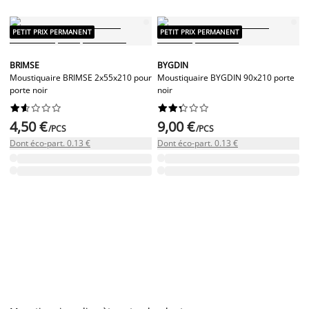
PETIT PRIX PERMANENT
PETIT PRIX PERMANENT
BRIMSE
BYGDIN
Moustiquaire BRIMSE 2x55x210 pour
Moustiquaire BYGDIN 90x210 porte
porte noir
noir




















4,50 €
9,00 €
/PCS
/PCS
Dont éco-part. 0.13 €
Dont éco-part. 0.13 €