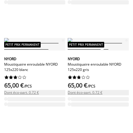
PETIT PRIX PERMANENT
PETIT PRIX PERMANENT
NYORD
NYORD
Moustiquaire enroulable NYORD
Moustiquaire enroulable NYORD
125x220 blanc
125x220 gris




















65,00 €
65,00 €
/PCS
/PCS
Dont éco-part. 0.72 €
Dont éco-part. 0.72 €