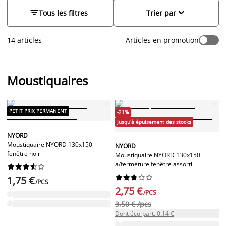
en permettant à l'air frais de circuler librement dans votre
maison. Que ce soit pour vos fenêtres, portes ou lits, nos


Tous les filtres
Trier par
moustiquaires légères et résistantes assurent une protection
fiable toute l'année.
14 articles
Articles en promotion
Moustiquaires
PETIT PRIX PERMANENT
-21%
Jusqu'à épuisement des stocks
NYORD
Moustiquaire NYORD 130x150
NYORD
fenêtre noir
Moustiquaire NYORD 130x150
a/fermeture fenêtre assorti




















1,75 €
/PCS
2,75 €
/PCS
3,50 € /pcs
Dont éco-part. 0.14 €