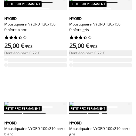
PETIT PRIX PERMANENT
PETIT PRIX PERMANENT
NYORD
NYORD
Moustiquaire NYORD 130x150
Moustiquaire NYORD 130x150
fenêtre blanc
fenêtre gris




















25,00 €
25,00 €
/PCS
/PCS
Dont éco-part. 0.72 €
Dont éco-part. 0.72 €
PETIT PRIX PERMANENT
PETIT PRIX PERMANENT
NYORD
NYORD
Moustiquaire NYORD 100x210 porte
Moustiquaire NYORD 100x210 porte
blanc
gris