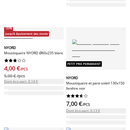
-20%
Jusqu'à épuisement des stocks
NYORD
Moustiquaire NYORD Ø60x235 blanc










PETIT PRIX PERMANENT
4,00 €
/PCS
5,00 € /pcs
NYORD
Dont éco-part. 0.14 €
Moustiquaire et pare-soleil 130x150
fenêtre noir










7,00 €
/PCS
Dont éco-part. 0.13 €