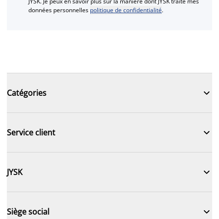
JYSK. Je peux en savoir plus sur la manière dont JYSK traite mes
données personnelles
politique de confidentialité
.

Catégories

Service client

JYSK

Siège social