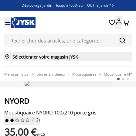
Déstockage jardin | Jusqu'à -60% sur TOUT le jardin*

Jusqu'à -50% sur une sélection literie





Découvrez les nouveautés de la collection



Sélectionner votre magasin JYSK

Menu principal
Stores & rideaux
Moustiquaires
Moustiquaire NYOR



PETIT PRIX PERMANENT
NYORD
Moustiquaire NYORD 100x210 porte gris
(
12
)










35,00 €
/PCS