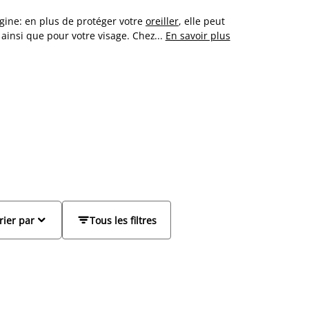
magine: en plus de protéger votre
oreiller
, elle peut
 ainsi que pour votre visage. Chez JYSK, nous
...
En savoir plus
es BASIC, PLUS et GOLD ainsi que différentes
retien, nos taies d'oreiller sont lavables en
er tendance avec nos différentes
parures de lit
.


rier par
Tous les filtres