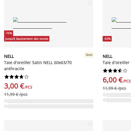
-75%
Jusqu'à épuisement des stocks
-50%
Gold
NELL
NELL
Taie d'oreiller Satin NELL 60x63/70
Taie d'oreille
anthracite




















6,00 €
/PCS
3,00 €
/PCS
11,99 € /pcs
11,99 € /pcs