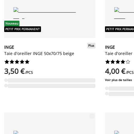
Nouveau
PETIT PRIX PERMANENT
PETIT PRIX PERMA
Plus
INGE
INGE
Taie d'oreiller INGE 50x70/75 beige
Taie d'oreille




















3,50 €
4,00 €
/PCS
/PCS
Voir plus de tailles