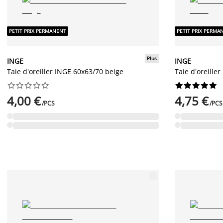
PETIT PRIX PERMANENT
PETIT PRIX PERMA
Plus
INGE
INGE
Taie d'oreiller INGE 60x63/70 beige
Taie d'oreille




















4,00 €
4,75 €
/PCS
/PCS