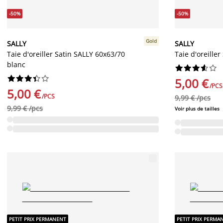
-50%
-50%
Gold
SALLY
SALLY
Taie d'oreiller Satin SALLY 60x63/70
Taie d'oreille
blanc




















5,00 €
/PCS
5,00 €
/PCS
9,99 € /pcs
9,99 € /pcs
Voir plus de tailles
PETIT PRIX PERMANENT
PETIT PRIX PERMA