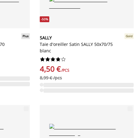
-50%
Plus
Gold
SALLY
/70
Taie d'oreiller Satin SALLY 50x70/75
blanc










4,50 €
/PCS
8,99 € /pcs