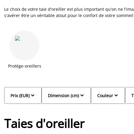
Le choix de votre taie d'oreiller est plus important qu'on ne l'i
s'avérer être un véritable atout pour le confort de votre sommeil
vous proposons un large choix de taies d'oreiller dans les gamm
dimensions à accorder en fonction de votre oreiller. Faciles d'ent
machine et leur variété de couleurs permet une association hyp
Protège-oreillers



Prix (EUR)
Dimension (cm)
Couleur
T
Taies d'oreiller