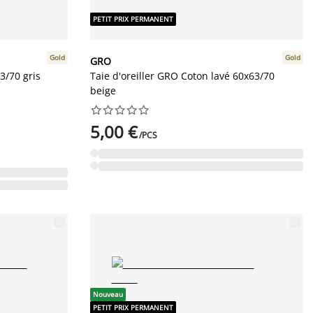
PETIT PRIX PERMANENT
Gold
Gold
GRO
3/70 gris
Taie d'oreiller GRO Coton lavé 60x63/70
beige










5,00 €
/PCS
Nouveau
PETIT PRIX PERMANENT