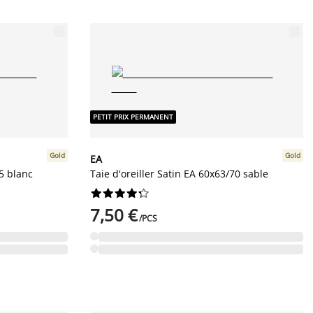
PETIT PRIX PERMANENT
Gold
Gold
EA
75 blanc
Taie d'oreiller Satin EA 60x63/70 sable










7,50 €
/PCS