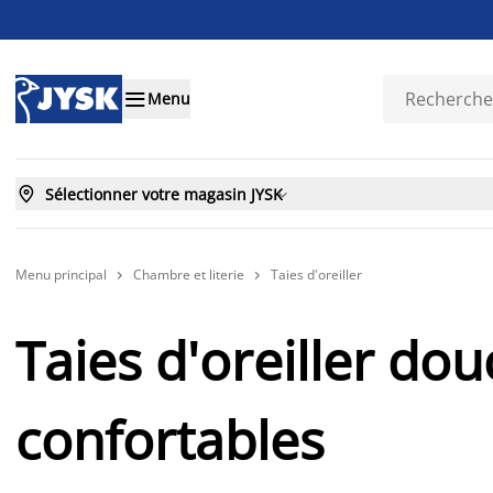

Menu

Sélectionner votre magasin JYSK

Menu principal
Chambre et literie
Taies d'oreiller


Taies d'oreiller dou
confortables