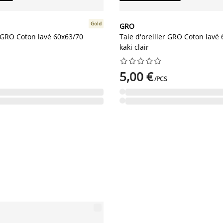
Gold
GRO
r GRO Coton lavé 60x63/70
Taie d'oreiller GRO Coton lavé
kaki clair










5,00 €
/PCS