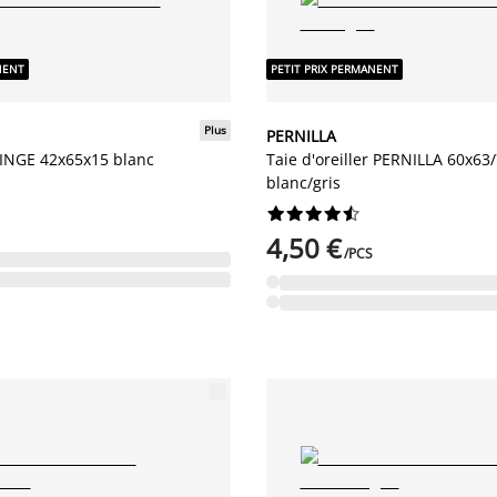
NENT
PETIT PRIX PERMANENT
Plus
PERNILLA
r INGE 42x65x15 blanc
Taie d'oreiller PERNILLA 60x63
blanc/gris










4,50 €
/PCS