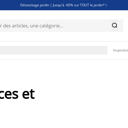
Déstockage jardin | Jusqu'à -60% sur TOUT le jardin*

Jusqu'à -50% sur une sélection literie


Découvrez les nouveautés de la collection

Inspirati
ces et