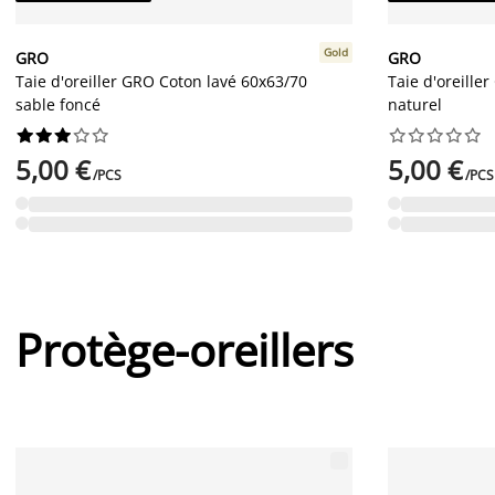
Gold
GRO
GRO
Taie d'oreiller GRO Coton lavé 60x63/70
Taie d'oreille
sable foncé
naturel




















5,00 €
5,00 €
/PCS
/PCS
Protège-oreillers