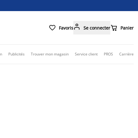



Favoris
Se connecter
Panier
on
Publicités
Trouver mon magasin
Service client
PROS
Carrière