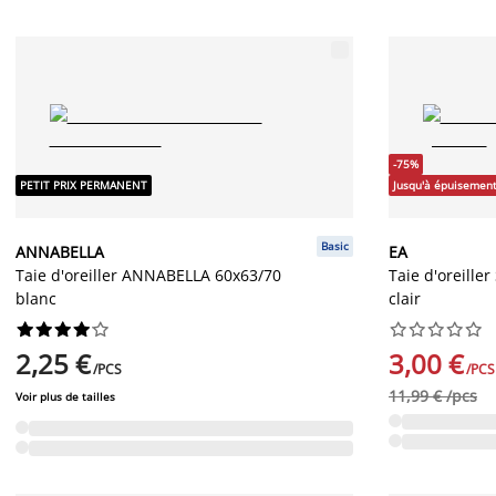
-75%
PETIT PRIX PERMANENT
Jusqu'à épuisement
Basic
ANNABELLA
EA
Taie d'oreiller ANNABELLA 60x63/70
Taie d'oreiller
blanc
clair




















2,25 €
3,00 €
/PCS
/PCS
11,99 € /pcs
Voir plus de tailles