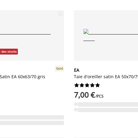
 des stocks
Gold
EA
 Satin EA 60x63/70 gris
Taie d'oreiller satin EA 50x70/










7,00 €
/PCS