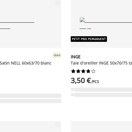
PETIT PRIX PERMANENT
Gold
INGE
r Satin NELL 60x63/70 blanc
Taie d'oreiller INGE 50x70/75 










3,50 €
/PCS