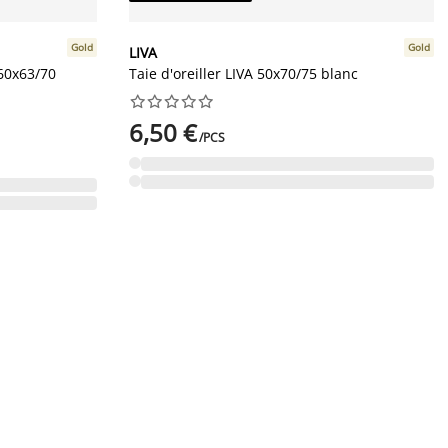
Gold
Gold
LIVA
 60x63/70
Taie d'oreiller LIVA 50x70/75 blanc










6,50 €
/PCS