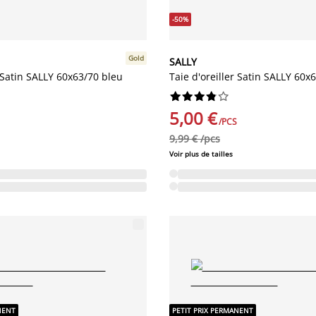
-50%
Gold
SALLY
r Satin SALLY 60x63/70 bleu
Taie d'oreiller Satin SALLY 60x6










5,00 €
/PCS
9,99 € /pcs
Voir plus de tailles
NENT
PETIT PRIX PERMANENT