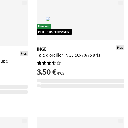
Nouveau
PETIT PRIX PERMANENT
Plus
INGE
Plus
Taie d'oreiller INGE 50x70/75 gris
taupe










3,50 €
/PCS