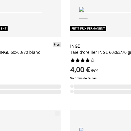
NENT
PETIT PRIX PERMANENT
Plus
INGE
r INGE 60x63/70 blanc
Taie d'oreiller INGE 60x63/70 gr










4,00 €
/PCS
Voir plus de tailles