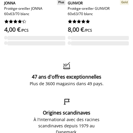
Plus
Gold
JONNA
GUNVOR
Protège-oreiller JONNA
Protège-oreiller GUNVOR
60x63/70 blanc
60x63/70 blanc




















4,00 €
8,00 €
/PCS
/PCS

47 ans d'offres exceptionnelles
Plus de 3600 magasins dans 49 pays.

Origines scandinaves
À l'international avec des racines
scandinaves depuis 1979 au
Danemark.