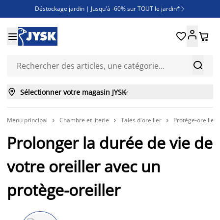
Déstockage jardin | Jusqu'à -60% sur TOUT le jardin*

Jusqu'à -50% sur une sélection literie





Découvrez les nouveautés de la collection



Sélectionner votre magasin JYSK

Menu principal
Chambre et literie
Taies d'oreiller
Protège-oreillers



Prolonger la durée de vie de
votre oreiller avec un
protège-oreiller