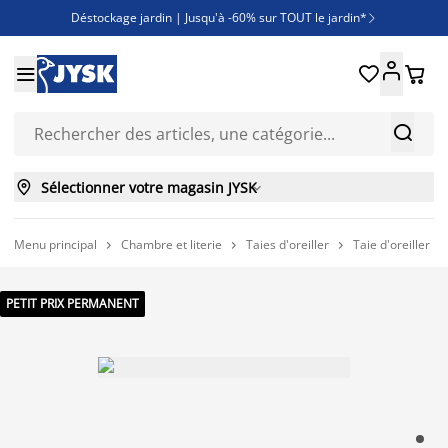
Déstockage jardin | Jusqu'à -60% sur TOUT le jardin*

Jusqu'à -50% sur une sélection literie





Découvrez les nouveautés de la collection



Sélectionner votre magasin JYSK

Menu principal
Chambre et literie
Taies d'oreiller
Taie d'oreiller 



PETIT PRIX PERMANENT