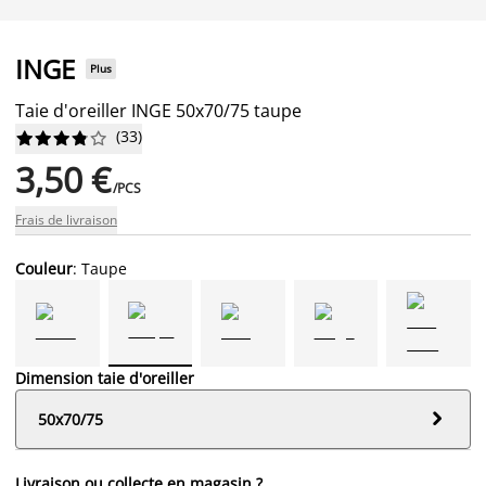
INGE
Plus
Taie d'oreiller INGE 50x70/75 taupe
(
33
)










3,50 €
/PCS
Frais de livraison
Couleur
: Taupe
Dimension taie d'oreiller

50x70/75
Livraison ou collecte en magasin ?