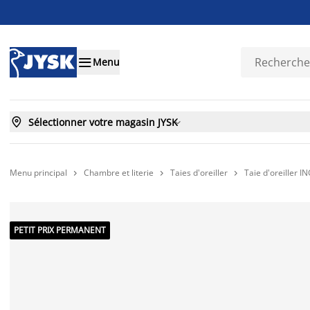

Menu

Sélectionner votre magasin JYSK

Menu principal
Chambre et literie
Taies d'oreiller
Taie d'oreiller 



PETIT PRIX PERMANENT