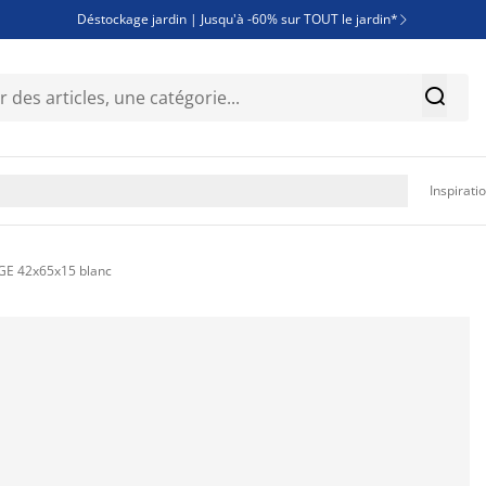
Déstockage jardin | Jusqu'à -60% sur TOUT le jardin*

Jusqu'à -50% sur une sélection literie


Découvrez les nouveautés de la collection

Inspirati
INGE 42x65x15 blanc