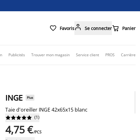



Favoris
Se connecter
Panier
on
Publicités
Trouver mon magasin
Service client
PROS
Carrière
INGE
Plus
Taie d'oreiller INGE 42x65x15 blanc
(
1
)










4,75 €
/PCS