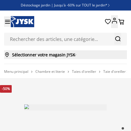
Déstockage jardin | Jusqu'à -60% sur TOUT le jardin*

Jusqu'à -50% sur une sélection literie





Découvrez les nouveautés de la collection



Sélectionner votre magasin JYSK

Menu principal
Chambre et literie
Taies d'oreiller
Taie d'oreiller S



-50%