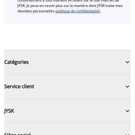
consentement à tout moment en allant sur le site internet de
JYSK. Je peux en savoir plus sur la manière dont JYSK traite mes
données personnelles
politique de confidentialité
.

Catégories

Service client

JYSK