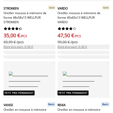
Gold
Gold
STROKKEN
VARDO
Oreiller mousse à mémoire de
Oreiller mousse à mémoire de
forme 48x58x15 WELLPUR
forme 40x60x13 WELLPUR
STROKKEN
VARDO




















35,00 €
47,50 €
/PCS
/PCS
69,99 € /pcs
99,00 € /pcs
Dont éco-part. 0.36 €
Dont éco-part. 0.36 €
PETIT PRIX PERMANENT
PETIT PRIX PERMANENT
Basic
Basic
VANSE
RISKA
Oreiller en mousse à mémoire
Oreiller en mousse à mémoire