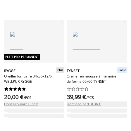
PETIT PRIX PERMANENT
Plus
Basic
RYGGE
TYNSET
Oreiller lombaire 34x36x12/6
Oreiller en mousse à mémoire
WELLPUR RYGGE
de forme 60x60 TYNSET




















20,00 €
39,99 €
/PCS
/PCS
Dont éco-part. 0.36 €
Dont éco-part. 0.36 €