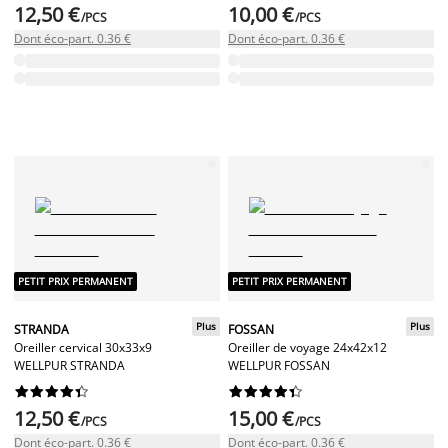
12,50 €
10,00 €
/PCS
/PCS
Dont éco-part. 0.36 €
Dont éco-part. 0.36 €
PETIT PRIX PERMANENT
PETIT PRIX PERMANENT
Plus
Plus
STRANDA
FOSSAN
Oreiller cervical 30x33x9
Oreiller de voyage 24x42x12
WELLPUR STRANDA
WELLPUR FOSSAN




















12,50 €
15,00 €
/PCS
/PCS
Dont éco-part. 0.36 €
Dont éco-part. 0.36 €