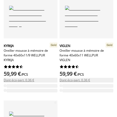
Gold
Gold
KYRKJA
VIGLEN
Oreiller mousse à mémoire de
Oreiller mousse à mémoire de
forme 40x60x11/9 WELLPUR
forme 40x60x11 WELLPUR
KYRKJA
VIGLEN




















59,99 €
59,99 €
/PCS
/PCS
Dont éco-part. 0.36 €
Dont éco-part. 0.36 €