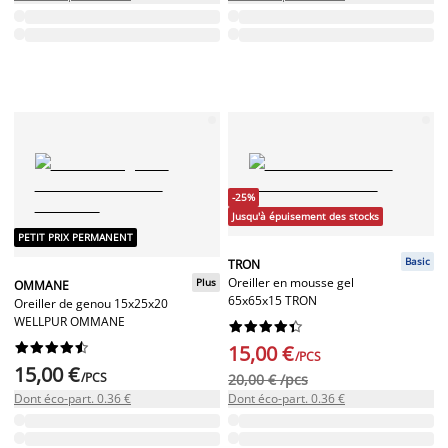
-25%
Jusqu'à épuisement des stocks
PETIT PRIX PERMANENT
Basic
TRON
Oreiller en mousse gel
Plus
OMMANE
65x65x15 TRON
Oreiller de genou 15x25x20
WELLPUR OMMANE




















15,00 €
/PCS
15,00 €
/PCS
20,00 € /pcs
Dont éco-part. 0.36 €
Dont éco-part. 0.36 €