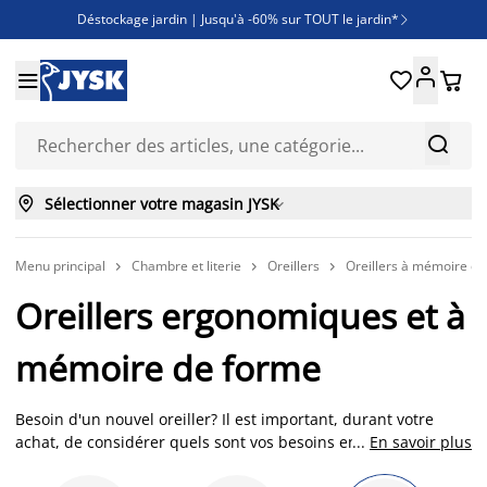
Déstockage jardin | Jusqu'à -60% sur TOUT le jardin*

Jusqu'à -50% sur une sélection literie





Découvrez les nouveautés de la collection



Sélectionner votre magasin JYSK

Menu principal
Chambre et literie
Oreillers
Oreillers à mémoire d



Oreillers ergonomiques et à
mémoire de forme
Besoin d'un nouvel oreiller? Il est important, durant votre
achat, de considérer quels sont vos besoins en matière de
...
En savoir plus
sommeil. Souffrez-vous de douleurs dans les articulations ou