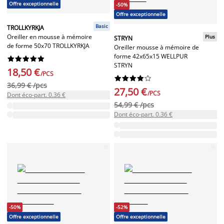
Offre exceptionnelle
-50%
Offre exceptionnelle
Basic
TROLLKYRKJA
Oreiller en mousse à mémoire
Plus
STRYN
de forme 50x70 TROLLKYRKJA
Oreiller mousse à mémoire de
forme 42x65x15 WELLPUR










STRYN
18,50 €
/PCS










36,99 € /pcs
27,50 €
/PCS
Dont éco-part. 0.36 €
54,99 € /pcs
Dont éco-part. 0.36 €
-50%
-52%
Offre exceptionnelle
Offre exceptionnelle