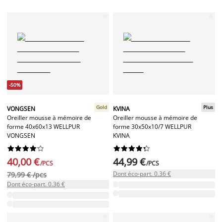
-50%
Gold
Plus
VONGSEN
KVINA
Oreiller mousse à mémoire de
Oreiller mousse à mémoire de
forme 40x60x13 WELLPUR
forme 30x50x10/7 WELLPUR
VONGSEN
KVINA




















40,00 €
44,99 €
/PCS
/PCS
Dont éco-part. 0.36 €
79,99 € /pcs
Dont éco-part. 0.36 €