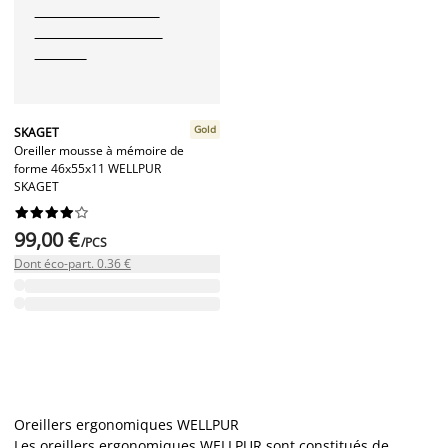
Gold
SKAGET
Oreiller mousse à mémoire de
forme 46x55x11 WELLPUR
SKAGET










99,00 €
/PCS
Dont éco-part. 0.36 €
Oreillers ergonomiques WELLPUR
Les oreillers ergonomiques WELLPUR sont constitués de