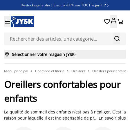
Déstockage jardin | Jusqu'à -60% sur TOUT le jardin*

Jusqu'à -50% sur une sélection literie





Découvrez les nouveautés de la collection



Sélectionner votre magasin JYSK

Menu principal
Chambre et literie
Oreillers
Oreillers pour enfant



Oreillers confortables pour
enfants
La qualité de sommeil des enfants n’est pas à négliger. C’est la
raison pour laquelle il est indispensable de privilégier un
...
En savoir plus
oreiller adapté à leur morphologie. Les oreillers pour enfants,