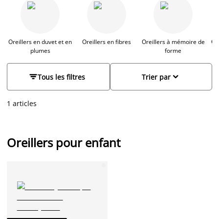
dont le garnissage est en fibres, sont effectivement plus bas
que les oreillers classiques. Ils sont conçus pour optimiser au
mieux la position de la tête et de la nuque durant le sommeil
et garantir des nuits reposantes.
Oreillers en duvet et en
Oreillers en fibres
Oreillers à mémoire de
Or
plumes
forme


Tous les filtres
Trier par
1 articles
Oreillers pour enfant