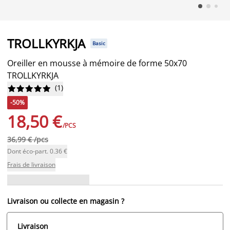
TROLLKYRKJA
Basic
Oreiller en mousse à mémoire de forme 50x70
TROLLKYRKJA
(
1
)










-50%
18,50 €
/PCS
36,99 € /pcs
Dont éco-part. 0.36 €
Frais de livraison
Livraison ou collecte en magasin ?
Livraison