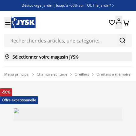
Déstockage jardin | Jusqu'à -60% sur TOUT le jardin*

Jusqu'à -50% sur une sélection literie





Découvrez les nouveautés de la collection



Sélectionner votre magasin JYSK

Menu principal
Chambre et literie
Oreillers
Oreillers à mémoire d



-50%
Offre exceptionnelle