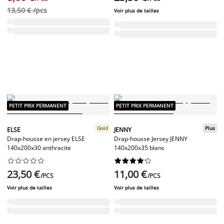
13,50 € /pcs
Voir plus de tailles
PETIT PRIX PERMANENT
PETIT PRIX PERMANENT
Gold
Plus
ELSE
JENNY
Drap-housse en jersey ELSE
Drap-housse Jersey JENNY
140x200x30 anthracite
140x200x35 blanc




















23,50 €
11,00 €
/PCS
/PCS
Voir plus de tailles
Voir plus de tailles