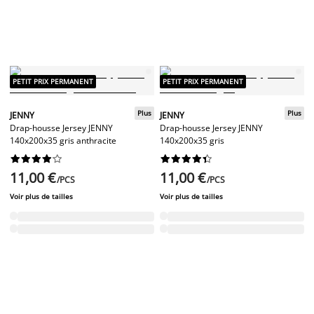
PETIT PRIX PERMANENT
PETIT PRIX PERMANENT
Plus
Plus
JENNY
JENNY
Drap-housse Jersey JENNY
Drap-housse Jersey JENNY
140x200x35 gris anthracite
140x200x35 gris




















11,00 €
11,00 €
/PCS
/PCS
Voir plus de tailles
Voir plus de tailles