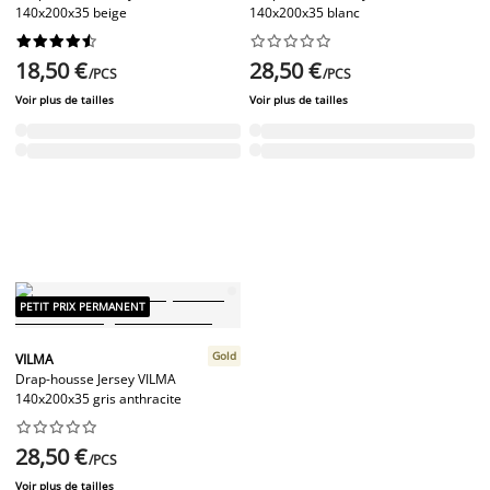
140x200x35 beige
140x200x35 blanc




















18,50 €
28,50 €
/PCS
/PCS
Voir plus de tailles
Voir plus de tailles
PETIT PRIX PERMANENT
Gold
VILMA
Drap-housse Jersey VILMA
140x200x35 gris anthracite










28,50 €
/PCS
Voir plus de tailles