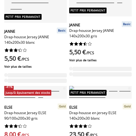
PETIT PRIX PERMANENT
PETIT PRIX PERMANENT
Basic
JANNE
Drap-housse Jersey JANNE
Basic
JANNE
140x200x30 gris
Drap-housse Jersey JANNE
140x200x30 blanc




















5,50 €
/PCS
5,50 €
/PCS
Voir plus de tailles
Voir plus de tailles
-41%
Jusqu'à épuisement des stocks
PETIT PRIX PERMANENT
Gold
Gold
ELSE
ELSE
Drap-housse Jersey ELSE
Drap-housse en jersey ELSE
90/100x200x30 gris
140x200x30 blanc




















8,00 €
23,50 €
/PCS
/PCS