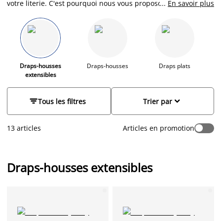
votre literie. C'est pourquoi nous vous proposons une gamme
...
En savoir plus
de draps-housses éponge qui ne se contentent pas de fournir
une surface douce sur laquelle dormir. Ils jouent également
un rôle crucial dans la protection de votre matelas, en
prolongeant sa durée de vie et en créant un environnement
de sommeil plus sain et hygiénique.
Draps-housses
Draps-housses
Draps plats
Dr
extensibles


Tous les filtres
Trier par
13 articles
Articles en promotion
Draps-housses extensibles