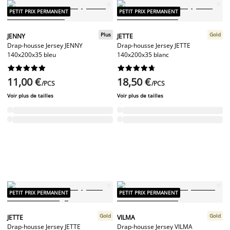
PETIT PRIX PERMANENT
PETIT PRIX PERMANENT
Plus
Gold
JENNY
JETTE
Drap-housse Jersey JENNY
Drap-housse Jersey JETTE
140x200x35 bleu
140x200x35 blanc




















11,00 €
18,50 €
/PCS
/PCS
Voir plus de tailles
Voir plus de tailles
PETIT PRIX PERMANENT
PETIT PRIX PERMANENT
Gold
Gold
JETTE
VILMA
Drap-housse Jersey JETTE
Drap-housse Jersey VILMA