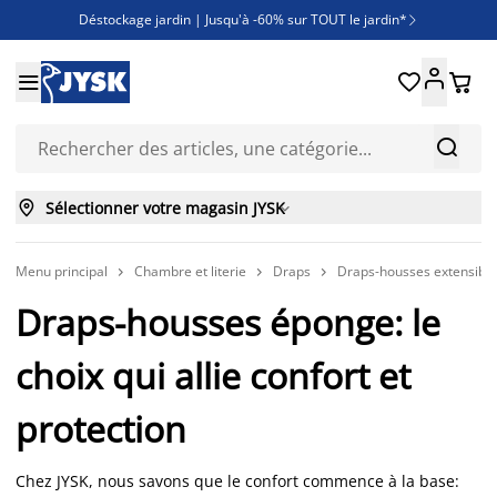
Déstockage jardin | Jusqu'à -60% sur TOUT le jardin*

Jusqu'à -50% sur une sélection literie





Découvrez les nouveautés de la collection



Sélectionner votre magasin JYSK

Menu principal
Chambre et literie
Draps
Draps-housses extensible



Draps-housses éponge: le
choix qui allie confort et
protection
Chez JYSK, nous savons que le confort commence à la base: