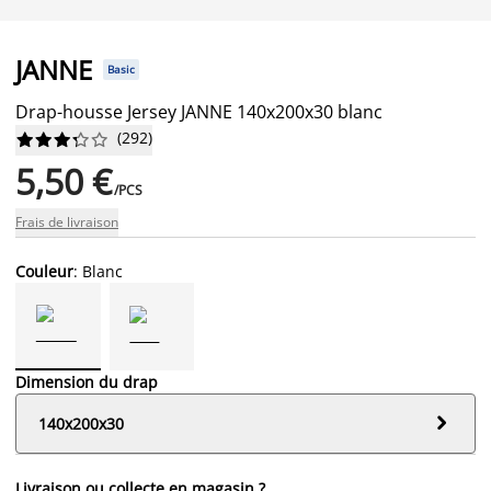
JANNE
Basic
Drap-housse Jersey JANNE 140x200x30 blanc
(
292
)










5,50 €
/PCS
Frais de livraison
Couleur
: Blanc
Dimension du drap

140x200x30
Livraison ou collecte en magasin ?