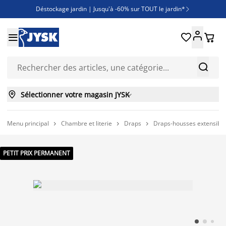
Déstockage jardin | Jusqu'à -60% sur TOUT le jardin*

Jusqu'à -50% sur une sélection literie





Découvrez les nouveautés de la collection



Sélectionner votre magasin JYSK

Menu principal
Chambre et literie
Draps
Draps-housses extensible



PETIT PRIX PERMANENT