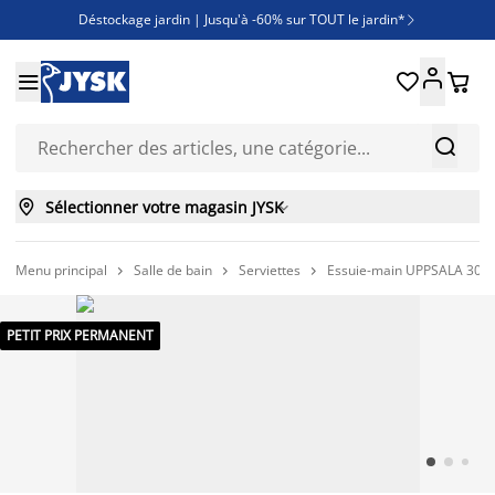
Déstockage jardin | Jusqu'à -60% sur TOUT le jardin*

Jusqu'à -50% sur une sélection literie





Découvrez les nouveautés de la collection



Sélectionner votre magasin JYSK

Menu principal
Salle de bain
Serviettes
Essuie-main UPPSALA 30x5



PETIT PRIX PERMANENT