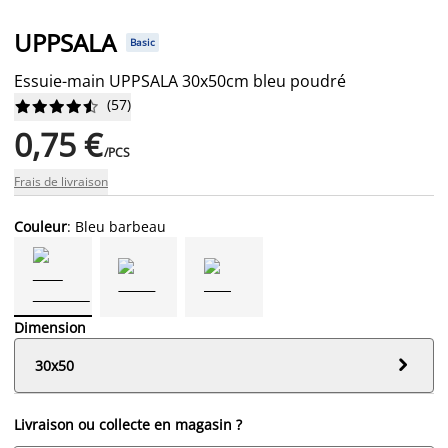
UPPSALA
Basic
Essuie-main UPPSALA 30x50cm bleu poudré
(
57
)










0,75 €
/PCS
Frais de livraison
Couleur
: Bleu barbeau
Dimension

30x50
Livraison ou collecte en magasin ?