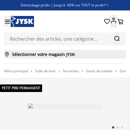
Déstockage jardin | Jusqu'à -60% sur TOUT le jardin*

Jusqu'à -50% sur une sélection literie





Découvrez les nouveautés de la collection



Sélectionner votre magasin JYSK

Menu principal
Salle de bain
Serviettes
Gants de toilette
Gant d




PETIT PRIX PERMANENT