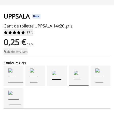
UPPSALA
Basic
Gant de toilette UPPSALA 14x20 gris
(
13
)










0,25 €
/PCS
Frais de livraison
Couleur
: Gris