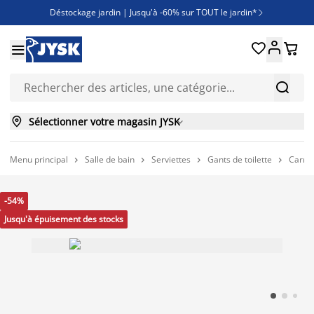
Déstockage jardin | Jusqu'à -60% sur TOUT le jardin*

Jusqu'à -50% sur une sélection literie





Découvrez les nouveautés de la collection



Sélectionner votre magasin JYSK

Menu principal
Salle de bain
Serviettes
Gants de toilette
Carré




-54%
Jusqu'à épuisement des stocks