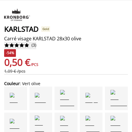
KARLSTAD
Gold
Carré visage KARLSTAD 28x30 olive
(
3
)










-54%
0,50 €
/PCS
1,09 € /pcs
Couleur
: Vert olive