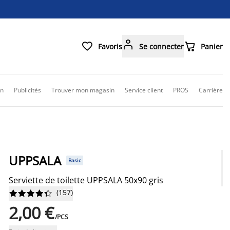



Favoris
Se connecter
Panier
on
Publicités
Trouver mon magasin
Service client
PROS
Carrière
UPPSALA
Basic
Serviette de toilette UPPSALA 50x90 gris
(
157
)










2,00 €
/PCS