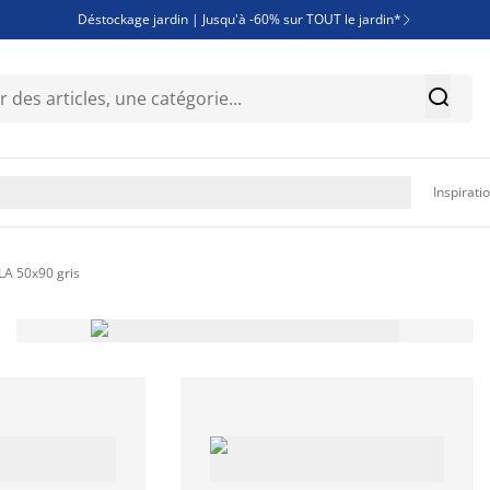
Déstockage jardin | Jusqu'à -60% sur TOUT le jardin*

Jusqu'à -50% sur une sélection literie


Découvrez les nouveautés de la collection

Inspirati
LA 50x90 gris