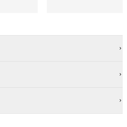


