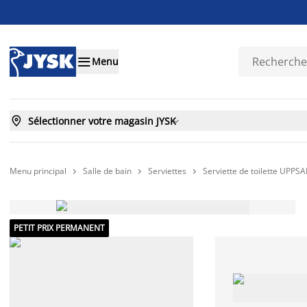

Menu

Sélectionner votre magasin JYSK

Menu principal
Salle de bain
Serviettes
Serviette de toilette UPPSA



PETIT PRIX PERMANENT