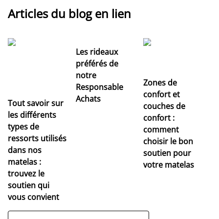
Articles du blog en lien
Les rideaux
préférés de
notre
Zones de
Responsable
confort et
Achats
Tout savoir sur
couches de
Dé
les différents
confort :
no
types de
comment
r
ressorts utilisés
choisir le bon
pr
dans nos
soutien pour
s
matelas :
votre matelas
trouvez le
soutien qui
vous convient