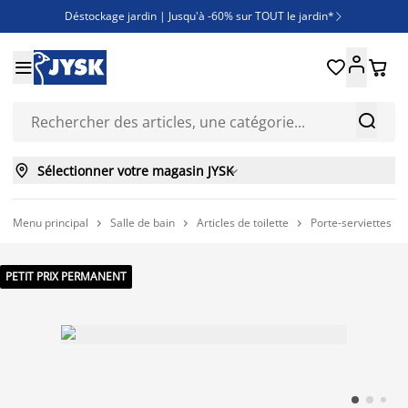
Déstockage jardin | Jusqu'à -60% sur TOUT le jardin*

Jusqu'à -50% sur une sélection literie





Découvrez les nouveautés de la collection



Sélectionner votre magasin JYSK

Menu principal
Salle de bain
Articles de toilette
Porte-serviettes



PETIT PRIX PERMANENT